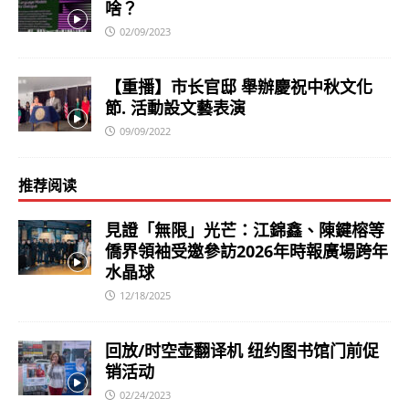
啥？
02/09/2023
【重播】市长官邸 舉辦慶祝中秋文化
節. 活動設文藝表演
09/09/2022
推荐阅读
見證「無限」光芒：江錦鑫、陳鍵榕等
僑界領袖受邀參訪2026年時報廣場跨年
水晶球
12/18/2025
回放/时空壶翻译机 纽约图书馆门前促
销活动
02/24/2023