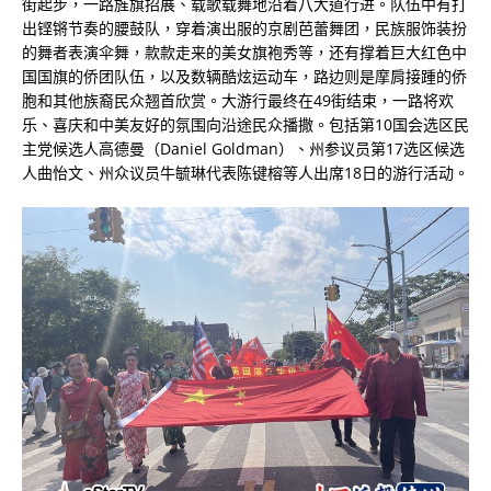
街起步，一路旌旗招展、载歌载舞地沿着八大道行进。队伍中有打
出铿锵节奏的腰鼓队，穿着演出服的京剧芭蕾舞团，民族服饰装扮
的舞者表演伞舞，款款走来的美女旗袍秀等，还有撑着巨大红色中
国国旗的侨团队伍，以及数辆酷炫运动车，路边则是摩肩接踵的侨
胞和其他族裔民众翘首欣赏。大游行最终在49街结束，一路将欢
乐、喜庆和中美友好的氛围向沿途民众播撒。包括第10国会选区民
主党候选人高德曼（Daniel Goldman）、州参议员第17选区候选
人曲怡文、州众议员牛毓琳代表陈键榕等人出席18日的游行活动。