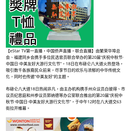
【eStar TV第一直播，中国侨声直播，联合直播】由繁荣华埠总
会、福建同乡会携手多位民选官员联合举办的第20届“庆祝中秋节·
中国日·中美友好大游行文化节”，18日在布碌仑八大道火热登场，
吸引数千各族裔民众前来，尽享节日的欢乐与浓郁的中华传统文
化，同时也传递“中美友好”的主题。
布碌仑八大道18日热闹非凡，由主办机构携手州众议员白彼得、市
议员纪思庭和州参议员郭纳德等办公室联合推出的第20届“庆祝中
秋节·中国日·中美友好大游行文化节”，于中午12时在八大道交63
街拉开帷幕。