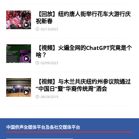
【回放】纽约唐人街举行花车大游行庆
祝新春
02/13/2023
【視頻】火遍全网的ChatGPT究竟是个
啥？
02/09/2023
【视频】与木兰共庆纽约州参议院通过
“中国日”暨“华裔传统周”酒会
08/24/2019
中国侨声全媒体平台及各社交媒体平台