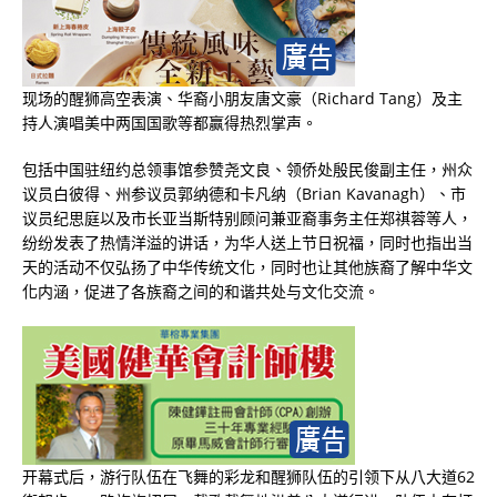
现场的醒狮高空表演、华裔小朋友唐文豪（Richard Tang）及主
持人演唱美中两国国歌等都赢得热烈掌声。
包括中国驻纽约总领事馆参赞尧文良、领侨处殷民俊副主任，州众
议员白彼得、州参议员郭纳德和卡凡纳（Brian Kavanagh）、市
议员纪思庭以及市长亚当斯特别顾问兼亚裔事务主任郑祺蓉等人，
纷纷发表了热情洋溢的讲话，为华人送上节日祝福，同时也指出当
天的活动不仅弘扬了中华传统文化，同时也让其他族裔了解中华文
化内涵，促进了各族裔之间的和谐共处与文化交流。
开幕式后，游行队伍在飞舞的彩龙和醒狮队伍的引领下从八大道62