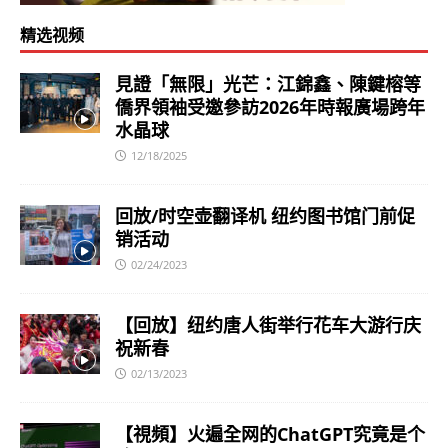
精选视频
見證「無限」光芒：江錦鑫、陳鍵榕等
僑界領袖受邀參訪2026年時報廣場跨年
水晶球
12/18/2025
回放/时空壶翻译机 纽约图书馆门前促
销活动
02/24/2023
【回放】纽约唐人街举行花车大游行庆
祝新春
02/13/2023
【視頻】火遍全网的ChatGPT究竟是个