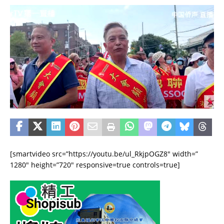
[smartvideo src=”https://youtu.be/ul_RkjpOGZ8″ width=”
1280″ height=”720″ responsive=true controls=true]