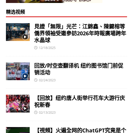
精选视频
見證「無限」光芒：江錦鑫、陳鍵榕等
僑界領袖受邀參訪2026年時報廣場跨年
水晶球
12/18/2025
回放/时空壶翻译机 纽约图书馆门前促
销活动
02/24/2023
【回放】纽约唐人街举行花车大游行庆
祝新春
02/13/2023
【視頻】火遍全网的ChatGPT究竟是个