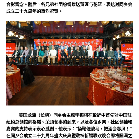
合影留念。随后，各兄弟社团纷纷赠送贺匾与花篮，表达对同乡会
成立二十九周年的热烈祝贺。
美国龙津（长柄）同乡会主席李振棋在致辞中首先对中国驻
纽约总领馆向裕韬、荣顶领事的到来，以及各位乡亲、社区领袖和
嘉宾的支持表示衷心感谢。他表示：“扬鞭催骏马，把酒会春风！”
在同乡会成立二十九周年盛大庆典暨敬神祈福联欢晚会即将圆满之