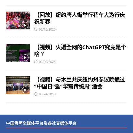
【回放】纽约唐人街举行花车大游行庆
祝新春
02/13/2023
【視頻】火遍全网的ChatGPT究竟是个
啥？
02/09/2023
【视频】与木兰共庆纽约州参议院通过
“中国日”暨“华裔传统周”酒会
08/24/2019
中国侨声全媒体平台及各社交媒体平台