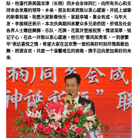
际，他谨代表美国龙津（长柄）同乡会全体同仁，向所有关心和支
持本会发展的领导、乡亲、朋友和来宾致以衷心感谢，并送上诚挚
的新春祝福，祝愿大家新春快乐、家庭幸福、事业有成、马年大
发。李振棋还表示，本次庆典期间承蒙众多兄弟侨团、侨领及社会
各界人士赠送舞狮、乐队、花牌、花篮并登报祝贺，情谊深厚、铭
记于心，在此一并致以衷心感谢。他引用“春风如贵客，一到便繁
华”表达喜悦之情，希望大家在这欢聚一堂的美好时刻尽情高歌劲
舞、把酒言欢，共度一个温馨难忘的夜晚，携手迈向更加美好的未
来.