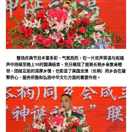
整场庆典节目丰富多彩、气氛热烈，在一片欢声笑语与祝福
声中持续至晚上10时圆满结束，充分展现了旅美长柄乡亲敦亲睦
邻、团结互助的深厚乡情，也彰显了美国龙津（长柄）同乡会在凝
聚侨心、服务侨胞和弘扬中华文化方面的重要作用。