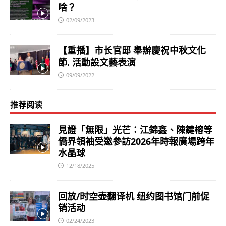
啥？
02/09/2023
【重播】市长官邸 舉辦慶祝中秋文化
節. 活動設文藝表演
09/09/2022
推荐阅读
見證「無限」光芒：江錦鑫、陳鍵榕等
僑界領袖受邀參訪2026年時報廣場跨年
水晶球
12/18/2025
回放/时空壶翻译机 纽约图书馆门前促
销活动
02/24/2023