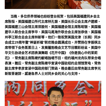
当晚，多位侨界领袖也纷纷登台祝贺，包括美国福建同乡会主
席陈恒、美国福建公所代主席林孔银、美国长乐公会主席卢建顺、
美国福建三山会馆主席郑振何、美国福建会馆主席陈昭银、美国福
建华人联合会主席李华、美国马尾海外联合会主席张恭信、美国福
州亭江联合总会主席林新等。他们一致祝贺美国龙津（长柄）同乡
会成立29周年暨“神诞祈福”联欢晚会圆满成功，并赞扬在李振棋主
席带领下会务蒸蒸日上、发展蓬勃晚会文艺节目精彩纷呈。美国中
华文化协进会艺术团表演舞蹈《花开中国》《你是我心中的茉莉
花》，常务副主席陈继灼献唱独唱节目，纽约福州龙舟队带来合唱
表演。随后，常务副主席陈继华宣读中国驻纽约总领馆贺电，常务
副主席李孝彦宣读中国政府部门贺函。晚会最后由常务副主席李光
新致答谢辞，感谢各界人士对同乡会的关心与支持。