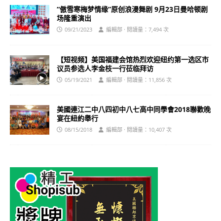
“傲雪寒梅梦情缘”原创浪漫舞剧 9月23日曼哈顿剧
场隆重演出
09/21/2023
編輯部 · 閱讀量：7,494 次
【短视频】美国福建会馆热烈欢迎纽约第一选区市
议员参选人李金枝一行莅临拜访
05/19/2021
編輯部 · 閱讀量：11,856 次
美國連江二中八四初中八七高中同學會2018聯歡晚
宴在紐約舉行
08/15/2018
編輯部 · 閱讀量：10,407 次