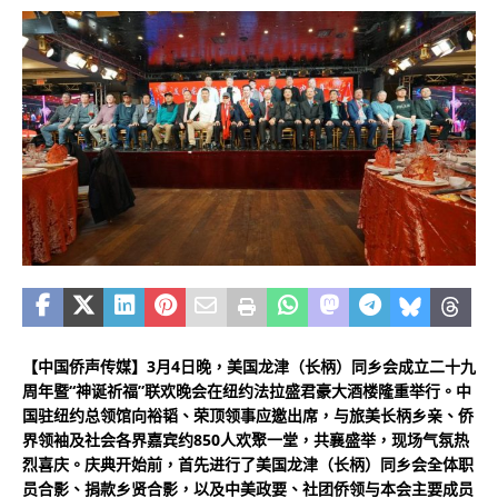
【中国侨声传媒】3月4日晚，美国龙津（长柄）同乡会成立二十九
周年暨“神诞祈福”联欢晚会在纽约法拉盛君豪大酒楼隆重举行。中
国驻纽约总领馆向裕韬、荣顶领事应邀出席，与旅美长柄乡亲、侨
界领袖及社会各界嘉宾约850人欢聚一堂，共襄盛举，现场气氛热
烈喜庆。庆典开始前，首先进行了美国龙津（长柄）同乡会全体职
员合影、捐款乡贤合影，以及中美政要、社团侨领与本会主要成员