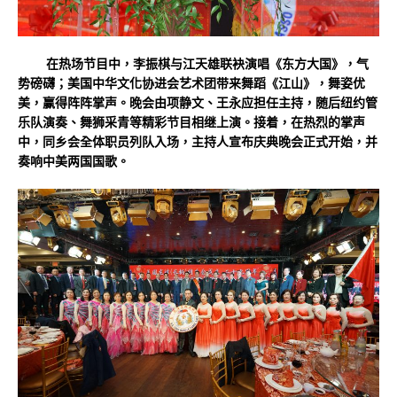
在热场节目中，李振棋与江天雄联袂演唱《东方大国》，气
势磅礴；美国中华文化协进会艺术团带来舞蹈《江山》，舞姿优
美，赢得阵阵掌声。晚会由项静文、王永应担任主持，随后纽约管
乐队演奏、舞狮采青等精彩节目相继上演。接着，在热烈的掌声
中，同乡会全体职员列队入场，主持人宣布庆典晚会正式开始，并
奏响中美两国国歌。