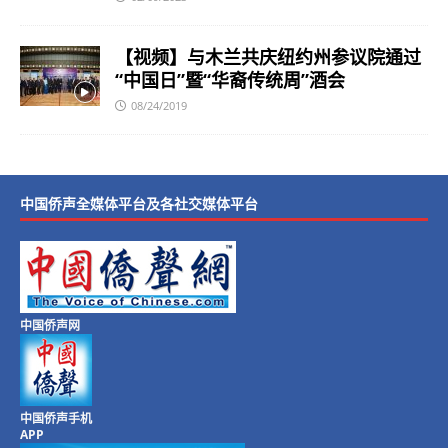
【视频】与木兰共庆纽约州参议院通过
“中国日”暨“华裔传统周”酒会
08/24/2019
中国侨声全媒体平台及各社交媒体平台
中国侨声网
中国侨声手机
APP