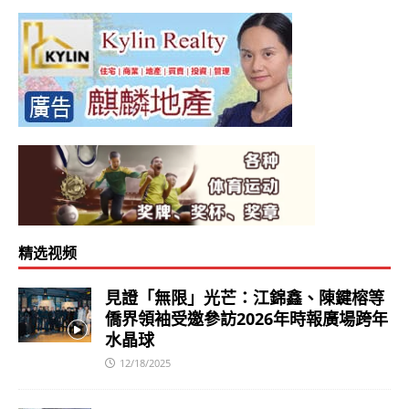
精选视频
見證「無限」光芒：江錦鑫、陳鍵榕等
僑界領袖受邀參訪2026年時報廣場跨年
水晶球
12/18/2025