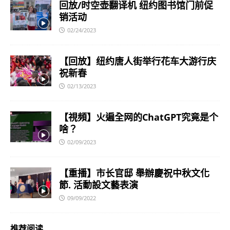
回放/时空壶翻译机 纽约图书馆门前促
销活动
02/24/2023
【回放】纽约唐人街举行花车大游行庆
祝新春
02/13/2023
【視頻】火遍全网的ChatGPT究竟是个
啥？
02/09/2023
【重播】市长官邸 舉辦慶祝中秋文化
節. 活動設文藝表演
09/09/2022
推荐阅读