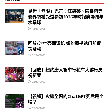
見證「無限」光芒：江錦鑫、陳鍵榕等
僑界領袖受邀參訪2026年時報廣場跨年
水晶球
12/18/2025
回放/时空壶翻译机 纽约图书馆门前促
销活动
02/24/2023
【回放】纽约唐人街举行花车大游行庆
祝新春
02/13/2023
【視頻】火遍全网的ChatGPT究竟是个
啥？
02/09/2023