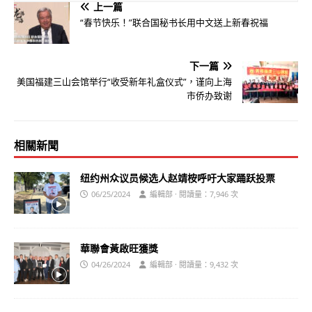
上一篇
“春节快乐！”联合国秘书长用中文送上新春祝福
下一篇
美国福建三山会馆举行“收受新年礼盒仪式”，谨向上海
市侨办致谢
相關新聞
纽约州众议员候选人赵靖桉呼吁大家踊跃投票
06/25/2024
編輯部 · 閱讀量：7,946 次
華聯會黃啟旺獲獎
04/26/2024
編輯部 · 閱讀量：9,432 次