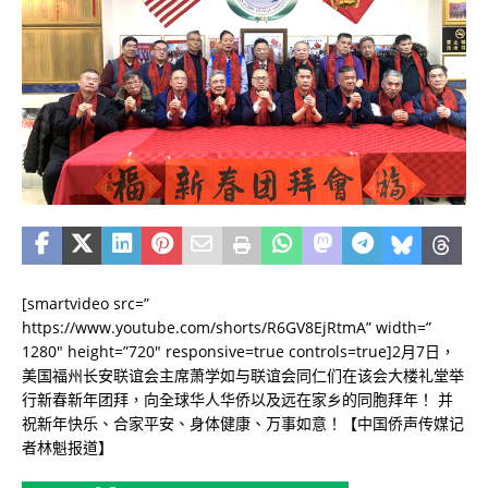
[smartvideo src=”
https://www.youtube.com/shorts/R6GV8EjRtmA” width=”
1280″ height=”720″ responsive=true controls=true]2月7日，
美国福州长安联谊会主席萧学如与联谊会同仁们在该会大楼礼堂举
行新春新年团拜，向全球华人华侨以及远在家乡的同胞拜年！ 并
祝新年快乐、合家平安、身体健康、万事如意！【中国侨声传媒记
者林魁报道】