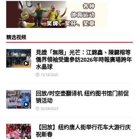
精选视频
見證「無限」光芒：江錦鑫、陳鍵榕等
僑界領袖受邀參訪2026年時報廣場跨年
水晶球
12/18/2025
回放/时空壶翻译机 纽约图书馆门前促
销活动
02/24/2023
【回放】纽约唐人街举行花车大游行庆
祝新春