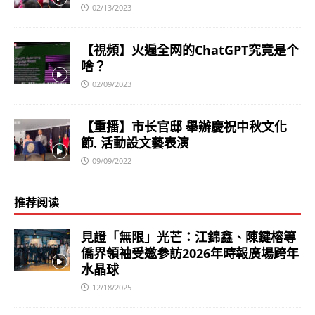
02/13/2023
【視頻】火遍全网的ChatGPT究竟是个
啥？
02/09/2023
【重播】市长官邸 舉辦慶祝中秋文化
節. 活動設文藝表演
09/09/2022
推荐阅读
見證「無限」光芒：江錦鑫、陳鍵榕等
僑界領袖受邀參訪2026年時報廣場跨年
水晶球
12/18/2025