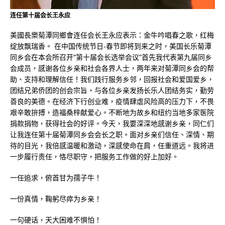
连任第十届会长王永应
美國長樂菊潭同鄉會连任会长王永应表示：金牛吟唱春之歌，红梅
绽放飘瑞香。 在中国传统节日-春节即将到来之时，美国长乐菊潭
同乡会在本会所召开“第十届会长选举会议”首先我代表第九届同乡
会成员，感谢各位乡亲和社会各界人士，两年来对菊潭同乡会的帮
助、支持和理解信任！我们践行服务乡邻，回报社会和爱国爱乡，
团结兄弟侨团的创会宗旨，与各位乡亲发扬长乐人团结务实，勤劳
善良的美德。在经济下行创业难，疫情肆虐风险高的压力下，不畏
艰辛敢拚搏，造福桑梓献爱心。不断地为故乡和纽约当地多家医院
捐款捐物，获得社会的好评。今天，我要深深地感谢乡亲，同仁们
让我连任第十届菊潭同乡会会长之职。面对乡亲们信任、深情、期
待的目光，我倍感温暖和激动，深感使命在肩，任重道远。我将进
一步履行责任，恪尽职守，把服务工作做的好上加好。
一任追求，俯首甘为孺子牛！
一份真情，鞠躬尽瘁为乡亲！
一句硬话，天大困难不惧怕！