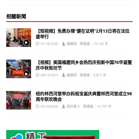
相關新聞
【短视频】免费办理“健在证明”2月13日将在法拉
盛举行
01/18/2020
編輯部 · 閱讀量：10,133 次
【视频】美国福建同乡会热烈庆祝新中国70华诞暨
庆中秋街坊节
09/12/2019
編輯部 · 閱讀量：8,817 次
纽约林西河堂举办妈祖宝诞庆典暨林西河堂成立98
周年联欢晚会
05/10/2026
纽约墨人 · 閱讀量：10,797 次