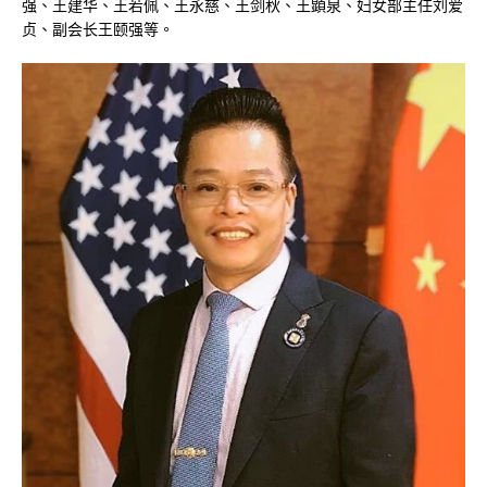
强、王建华、王若佩、王永慈、王剑秋、王顕泉、妇女部主任刘爱
贞、副会长王颐强等。