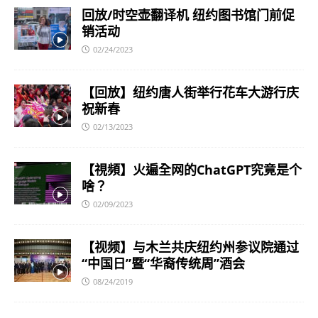
回放/时空壶翻译机 纽约图书馆门前促
销活动
02/24/2023
【回放】纽约唐人街举行花车大游行庆
祝新春
02/13/2023
【視頻】火遍全网的ChatGPT究竟是个
啥？
02/09/2023
【视频】与木兰共庆纽约州参议院通过
“中国日”暨“华裔传统周”酒会
08/24/2019