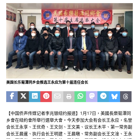
美国长乐菊潭同乡会推选王永应为第十届连任会长
【中国侨声传媒记者李兆银纽约报道】1月17日，美國長樂菊潭同
乡會在紐約會所舉行選舉大會。今天参加大会有会长王永应，名誉
会长王永享、王优奇、王文剑、王文美、议长王木平、第一常务副
会长王晨暹、执行会长王明建、王晨暾、常务副会长王文淦、王永