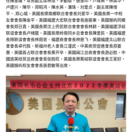
任陳金雄，常务副主席林煜，李勤锬，張金印，卢珠英，林美华，
卢建兴，陳华，郑昭鸿，陳水英，潘珠，刘爱贞，副主席陳增
平，.郑心城，美國長樂南鄉联合會會長刘爱华，美國長樂一中校
友會會長陳金平，美國福建大宏联合會會長施振東，美國猴屿同鄉
會長郑日貴，美國長樂汶上侨民联合會會會長林耕，美國福建浮岐
联谊會會長卢绪龍，美國長樂岭南同乡总會會長陳爱民，美國福建
長限联谊會會長林雨官，福建商會會長林慈飞，美國福建北山联合
會會長卓代胜，新福州老人會長江谨武，中美商贸促進會長郑姜
惠，美國首占联合會會長黄开卒，美國闽江总商會會長游必胜，中
國旅美经贸总商會會長张胜旺，美國長樂筹岐联谊會會長王家好，
美國猴屿校友會會長張君敏等出席。