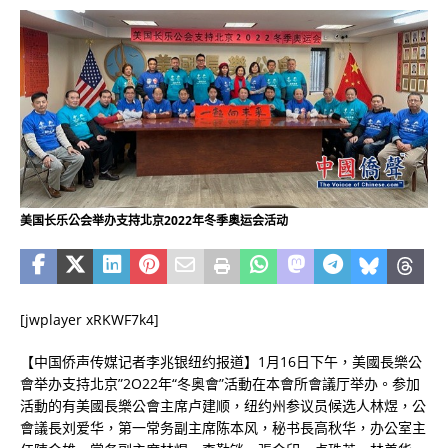
美国长乐公会举办支持北京2022年冬季奥运会活动
[jwplayer xRKWF7k4]
【中国侨声传媒记者李兆银纽约报道】1月16日下午，美國長樂公
會举办支持北京”2O22年“冬奥會”活動在本會所會議厅举办。参加
活動的有美國長樂公會主席卢建顺，纽约州参议员候选人林煜，公
會議長刘爱华，第一常务副主席陈本风，秘书長高秋华，办公室主