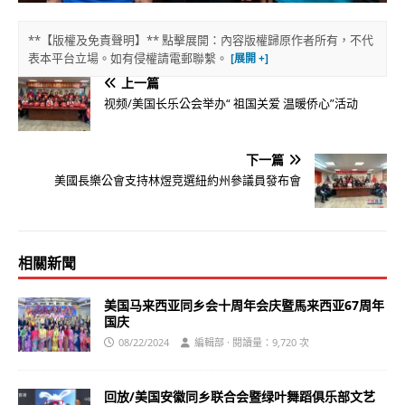
**【版權及免責聲明】** 點擊展開：內容版權歸原作者所有，不代
表本平台立場。如有侵權請電郵聯繫。
上一篇
视频/美国长乐公会举办“ 祖国关爱 温暖侨心”活动
下一篇
美國長樂公會支持林煜竞選紐約州參議員發布會
相關新聞
美国马来西亚同乡会十周年会庆暨馬来西亚67周年
国庆
08/22/2024
編輯部 · 閱讀量：9,720 次
回放/美国安徽同乡联合会暨绿叶舞蹈俱乐部文艺