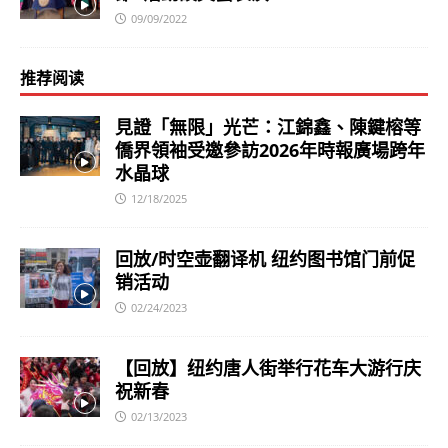
09/09/2022
推荐阅读
見證「無限」光芒：江錦鑫、陳鍵榕等
僑界領袖受邀參訪2026年時報廣場跨年
水晶球
12/18/2025
回放/时空壶翻译机 纽约图书馆门前促
销活动
02/24/2023
【回放】纽约唐人街举行花车大游行庆
祝新春
02/13/2023