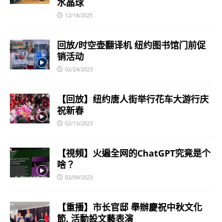
水晶球
12/18/2025
回放/时空壶翻译机 纽约图书馆门前促
销活动
02/24/2023
【回放】纽约唐人街举行花车大游行庆
祝新春
02/13/2023
【視頻】火遍全网的ChatGPT究竟是个
啥？
02/09/2023
【重播】市长官邸 舉辦慶祝中秋文化
節. 活動設文藝表演