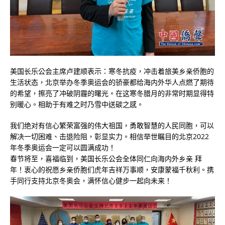
美国长乐公会主席卢建顺表示：寒冬抗疫，冲击着旅美乡亲侨胞的
生活状态，北京举办冬季奥运会的骄豪都给海内外华人点燃了期待
的希望，擦亮了冲破阴霾的曙光。在这寒冬腊月的非常时期显得特
别暖心。相助于有难之时乃雪中送碳之感。
我们绝对有信心繁荣富强的伟大祖国，勇敢智慧的人民同胞，可以
解决一切困难、击退险阻，彰显实力。相信举世瞩目的北京2022
年冬季奥运会一定可以圆满成功！
春节将至，喜福临到，美国长乐公会全体同仁向海内外乡亲 拜
年！衷心的祝愿乡亲侨胞们虎年吉祥万事顺，安康蒙福千秋利。携
手同行支持北京冬奥会，满怀信心健步一起向未来！