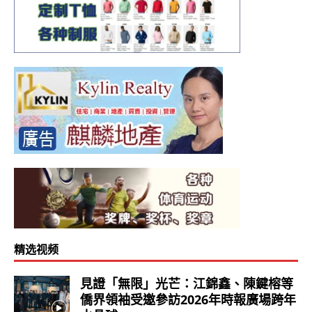
精选视频
見證「無限」光芒：江錦鑫、陳鍵榕等
僑界領袖受邀參訪2026年時報廣場跨年