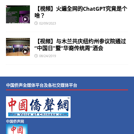
【視頻】火遍全网的ChatGPT究竟是个
啥？
02/09/2023
【视频】与木兰共庆纽约州参议院通过
“中国日”暨“华裔传统周”酒会
08/24/2019
中国侨声全媒体平台及各社交媒体平台
中国侨声网