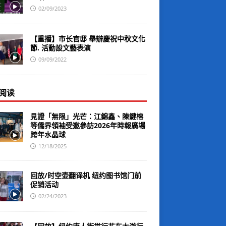
02/09/2023
【重播】市长官邸 舉辦慶祝中秋文化
節. 活動設文藝表演
09/09/2022
阅读
見證「無限」光芒：江錦鑫、陳鍵榕
等僑界領袖受邀參訪2026年時報廣場
跨年水晶球
12/18/2025
回放/时空壶翻译机 纽约图书馆门前
促销活动
02/24/2023