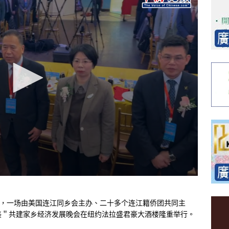
日，一场由美国连江同乡会主办、二十多个连江籍侨团共同主
美＂共建家乡经济发展晚会在纽约法拉盛君豪大酒楼隆重举行。