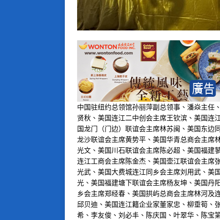
中国驻纽约总领馆孙丽萍副总领事、潘焱主任
贤秋、美国连江二中创会主席王钦滨、美国连
国龙门（门边）联谊会主席林苏闽、美国东边
龙沙联谊会主席黄势平、美国华青总商会主席
光文、美国川石联谊会主席陈必超、美国福建
连江工商会主席陈金杰、美国壶江联谊会主席
光武、美国大费城连江同乡会主席刘用武、美
光、美国福建塘下联谊会主席杨友坤、美国丹
乡会主席郑经春、美国拱屿总商会主席林河及
邱贝迪、美国连江籍企业家董家忠、柳垂筍、
希、李友俊、刘必丰、陈庆国、叶翠华、陈宝