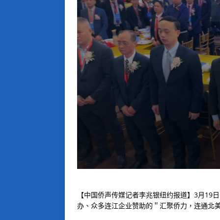
【中国侨声传媒记者李兆银纽约报道】3月19
办、众多连江企业赞助的＂汇聚侨力，连通北