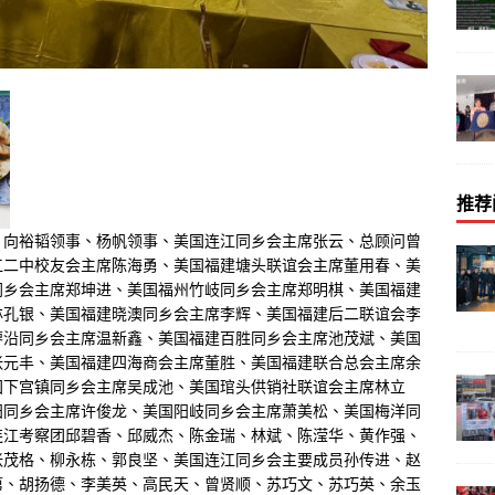
推荐
、向裕韬领事、杨帆领事、美国连江同乡会主席张云、总顾问曾
江二中校友会主席陈海勇、美国福建塘头联谊会主席董用春、美
同乡会主席郑坤进、美国福州竹岐同乡会主席郑明棋、美国福建
林孔银、美国福建晓澳同乡会主席李辉、美国福建后二联谊会李
蓼沿同乡会主席温新鑫、美国福建百胜同乡会主席池茂斌、美国
张元丰、美国福建四海商会主席董胜、美国福建联合总会主席余
国下宫镇同乡会主席吴成池、美国琯头供销社联谊会主席林立
阳同乡会主席许俊龙、美国阳岐同乡会主席萧美松、美国梅洋同
连江考察团邱碧香、邱威杰、陈金瑞、林斌、陈滢华、黄作强、
张茂格、柳永栋、郭良坚、美国连江同乡会主要成员孙传进、赵
第、胡扬德、李美英、高民天、曾贤顺、苏巧文、苏巧英、余玉