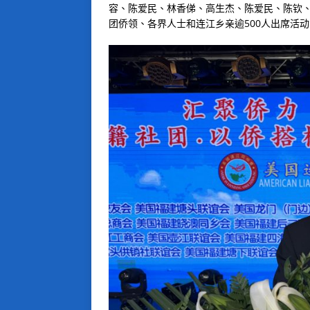
容、陈爱民、林香俤、高生杰、陈爱民、陈钦
团侨领、各界人士和连江乡亲逾500人出席活