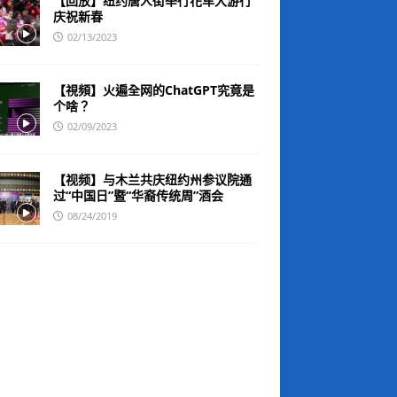
【回放】纽约唐人街举行花车大游行
庆祝新春
02/13/2023
【視頻】火遍全网的ChatGPT究竟是
个啥？
02/09/2023
【视频】与木兰共庆纽约州参议院通
过“中国日”暨“华裔传统周”酒会
08/24/2019