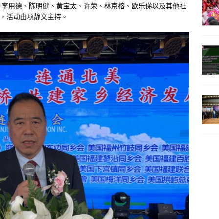
、李用德、陈明健、黄宝太、许荣、林京榕、欧乐俤以及其他社
动，活动由项静文主持。