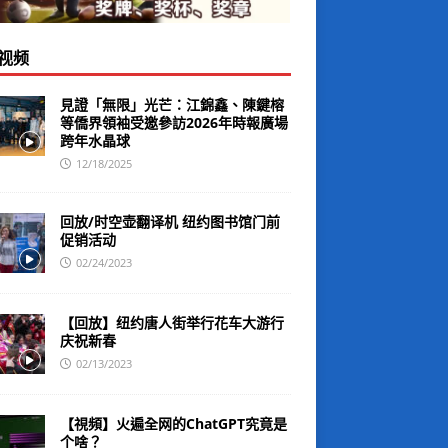
视频
見證「無限」光芒：江錦鑫、陳鍵榕
等僑界領袖受邀參訪2026年時報廣場
跨年水晶球
12/18/2025
回放/时空壶翻译机 纽约图书馆门前
促销活动
02/24/2023
【回放】纽约唐人街举行花车大游行
庆祝新春
02/13/2023
【視頻】火遍全网的ChatGPT究竟是
个啥？