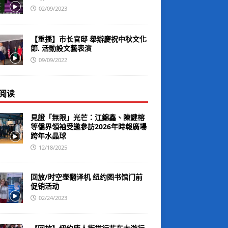
02/09/2023
【重播】市长官邸 舉辦慶祝中秋文化
節. 活動設文藝表演
09/09/2022
阅读
見證「無限」光芒：江錦鑫、陳鍵榕
等僑界領袖受邀參訪2026年時報廣場
跨年水晶球
12/18/2025
回放/时空壶翻译机 纽约图书馆门前
促销活动
02/24/2023