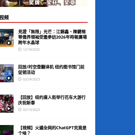
视频
見證「無限」光芒：江錦鑫、陳鍵榕
等僑界領袖受邀參訪2026年時報廣場
跨年水晶球
12/18/2025
回放/时空壶翻译机 纽约图书馆门前
促销活动
02/24/2023
【回放】纽约唐人街举行花车大游行
庆祝新春
02/13/2023
【視頻】火遍全网的ChatGPT究竟是
个啥？