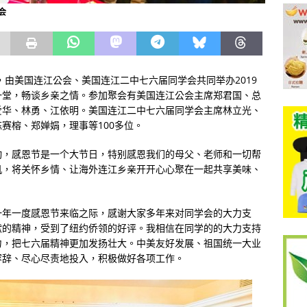
会
，由美国连江公会、美国连江二中七六届同学会共同举办2019
一堂，畅谈乡亲之情。参加聚会有美国连江公会主席郑君国、总
爱华、林勇、江依明。美国连江二中七六届同学会主席林立光、
赛榕、郑婵娟，理事等100多位。
动，感恩节是一个大节日，特别感恩我们的母父、老师和一切帮
机，将关怀乡情、让海外连江乡亲开开心心聚在一起共享美味、
一年一度感恩节来临之际，感谢大家多年来对同学会的大力支
献的精神，受到了纽约侨领的好评。我相信在同学的的大力支持
力，把七六届精神更加发扬壮大。中美友好发展、祖国统一大业
容辞、尽心尽责地投入，积极做好各项工作。