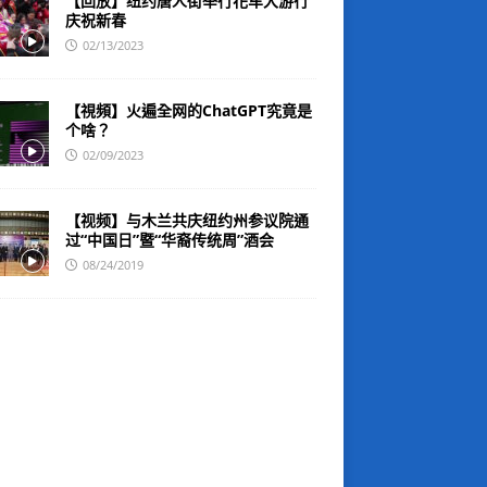
【回放】纽约唐人街举行花车大游行
庆祝新春
02/13/2023
【視頻】火遍全网的ChatGPT究竟是
个啥？
02/09/2023
【视频】与木兰共庆纽约州参议院通
过“中国日”暨“华裔传统周”酒会
08/24/2019