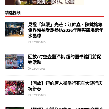
精选视频
見證「無限」光芒：江錦鑫、陳鍵榕等
僑界領袖受邀參訪2026年時報廣場跨年
水晶球
12/18/2025
回放/时空壶翻译机 纽约图书馆门前促
销活动
02/24/2023
【回放】纽约唐人街举行花车大游行庆
祝新春
02/13/2023