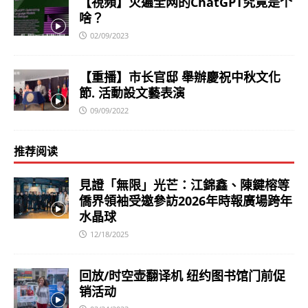
【視頻】火遍全网的ChatGPT究竟是个
啥？
02/09/2023
【重播】市长官邸 舉辦慶祝中秋文化
節. 活動設文藝表演
09/09/2022
推荐阅读
見證「無限」光芒：江錦鑫、陳鍵榕等
僑界領袖受邀參訪2026年時報廣場跨年
水晶球
12/18/2025
回放/时空壶翻译机 纽约图书馆门前促
销活动