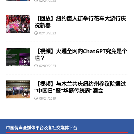
02/24/2023
【回放】纽约唐人街举行花车大游行庆
祝新春
02/13/2023
【視頻】火遍全网的ChatGPT究竟是个
啥？
02/09/2023
【视频】与木兰共庆纽约州参议院通过
“中国日”暨“华裔传统周”酒会
08/24/2019
中国侨声全媒体平台及各社交媒体平台