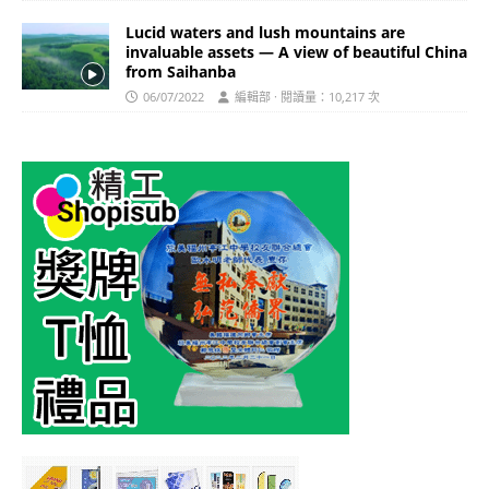
Lucid waters and lush mountains are
invaluable assets — A view of beautiful China
from Saihanba
06/07/2022
編輯部 · 閱讀量：10,217 次