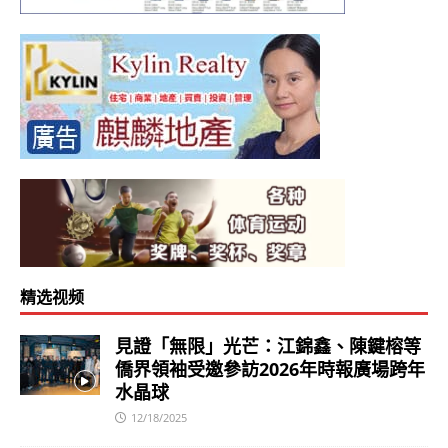
精选视频
見證「無限」光芒：江錦鑫、陳鍵榕等
僑界領袖受邀參訪2026年時報廣場跨年
水晶球
12/18/2025