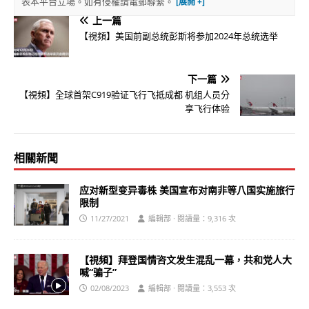
表本平台立場。如有侵權請電郵聯繫。
上一篇
【視頻】美国前副总统彭斯将参加2024年总统选举
下一篇
【視頻】全球首架C919验证飞行飞抵成都 机组人员分
享飞行体验
相關新聞
应对新型变异毒株 美国宣布对南非等八国实施旅行
限制
11/27/2021
編輯部 · 閱讀量：9,316 次
【視頻】拜登国情咨文发生混乱一幕，共和党人大
喊“骗子”
02/08/2023
編輯部 · 閱讀量：3,553 次