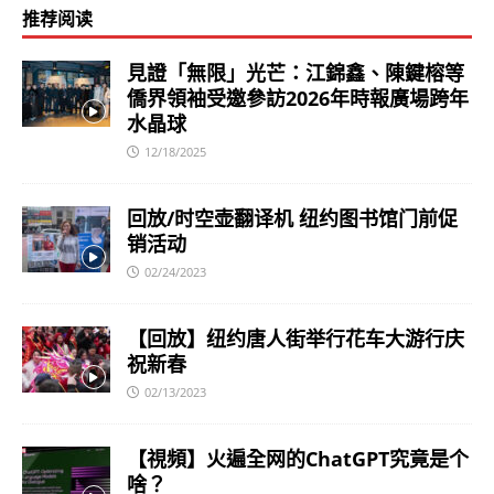
推荐阅读
見證「無限」光芒：江錦鑫、陳鍵榕等
僑界領袖受邀參訪2026年時報廣場跨年
水晶球
12/18/2025
回放/时空壶翻译机 纽约图书馆门前促
销活动
02/24/2023
【回放】纽约唐人街举行花车大游行庆
祝新春
02/13/2023
【視頻】火遍全网的ChatGPT究竟是个
啥？