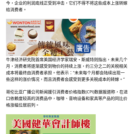
今，企业的利润底线正受到冲击，它们不得不将这些成本上涨转嫁
给消费者。
牛津经济研究院首席美国经济学家瑞安・斯威特则指出，未来几个
月，消费者将逐渐感受到物价的持续上涨，约三分之二的关税相关
成本将最终由消费者承担。他表示：“未来每个月都会陆续出现一
些这样的涨价情况，而且消费者会感受到更多关税成本的转嫁。”
哥伦比亚广播公司新闻援引消费者价格指数(CPI)数据报道称，在进
口依赖度较高的消费品中，咖啡、音响设备和家具等产品的同比价
格涨幅位居前列。