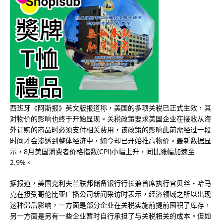
西班牙《阿斯报》英文版报道称，美国的多项关税已正式生效，其
对物价的影响也终于开始显现。关税政策要求美国企业在接收从海
外订购的商品时必须支付相关费用，该政策的影响此前需经过一段
时间才会渗透到整体经济中，如今却已开始推高物价。最新数据显
示，8月美国消费者价格指数(CPI)小幅上升，同比涨幅加速至
2.9%。
据报道，美国克利夫兰联邦储备银行行长兼首席执行官贝丝・哈马
克在接受哥伦比亚广播公司新闻采访时表示，经济领域之所以出现
这种滞后影响，一方面是部分企业在关税实施前提前囤积了库存，
另一方面是另有一些企业暂时自行承担了与关税相关的成本。但如