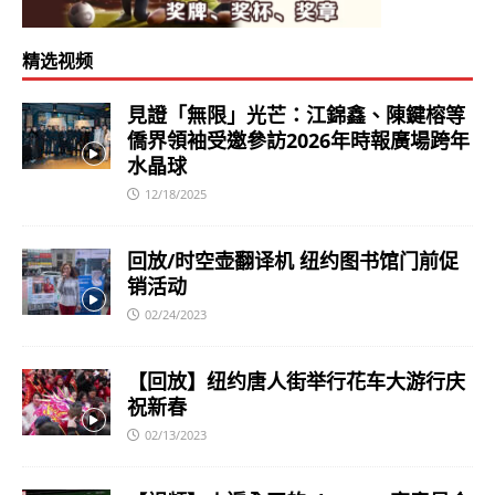
精选视频
見證「無限」光芒：江錦鑫、陳鍵榕等
僑界領袖受邀參訪2026年時報廣場跨年
水晶球
12/18/2025
回放/时空壶翻译机 纽约图书馆门前促
销活动
02/24/2023
【回放】纽约唐人街举行花车大游行庆
祝新春
02/13/2023