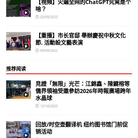
【視頻】火遍全网的ChatGPT究竟是个
啥？
02/09/2023
【重播】市长官邸 舉辦慶祝中秋文化
節. 活動設文藝表演
09/09/2022
推荐阅读
見證「無限」光芒：江錦鑫、陳鍵榕等
僑界領袖受邀參訪2026年時報廣場跨年
水晶球
12/18/2025
回放/时空壶翻译机 纽约图书馆门前促
销活动