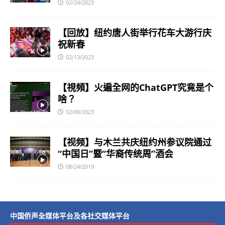
02/24/2023
【回放】纽约唐人街举行花车大游行庆
祝新春
02/13/2023
【視頻】火遍全网的ChatGPT究竟是个
啥？
02/09/2023
【视频】与木兰共庆纽约州参议院通过
“中国日”暨“华裔传统周”酒会
08/24/2019
中国侨声全媒体平台及各社交媒体平台