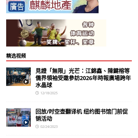
精选视频
見證「無限」光芒：江錦鑫、陳鍵榕等
僑界領袖受邀參訪2026年時報廣場跨年
水晶球
12/18/2025
回放/时空壶翻译机 纽约图书馆门前促
销活动
02/24/2023