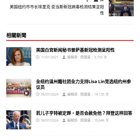
美国纽约市市长埃里克·亚当斯新冠病毒检测结果呈阳
性
相關新聞
美国白宫新闻秘书普萨基新冠检测呈阳性
11/01/2021
編輯部 · 閱讀量：3,735 次
全纽约温州籍社团全力支持Lisa Lin竞选纽约州参
议员
06/07/2024
編輯部 · 閱讀量：14,135 次
若儿子亨特被定罪，是否会赦免他？拜登这样回答
06/07/2024
編輯部 · 閱讀量：10,646 次