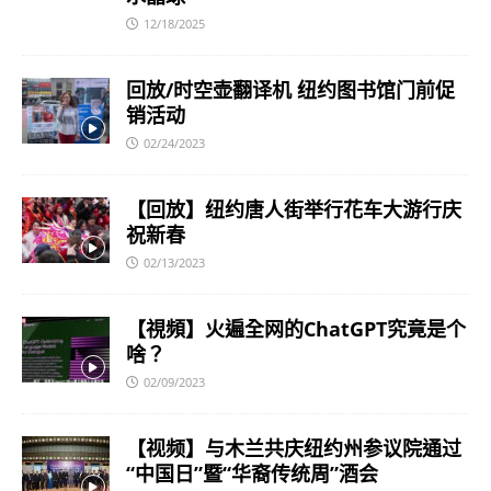
12/18/2025
回放/时空壶翻译机 纽约图书馆门前促
销活动
02/24/2023
【回放】纽约唐人街举行花车大游行庆
祝新春
02/13/2023
【視頻】火遍全网的ChatGPT究竟是个
啥？
02/09/2023
【视频】与木兰共庆纽约州参议院通过
“中国日”暨“华裔传统周”酒会