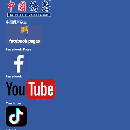
中国侨声杂志
Facebook Page
Facebook
YouTube