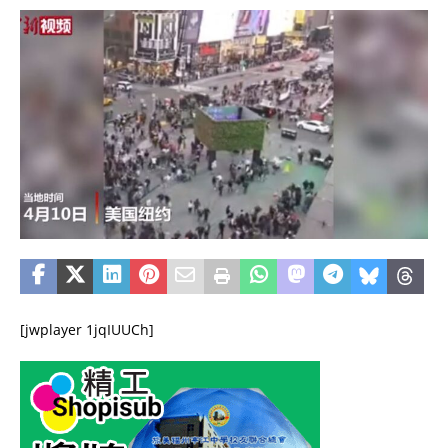
[jwplayer 1jqIUUCh]