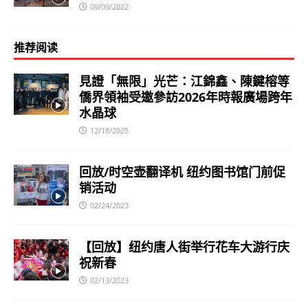
09/09/2022
推荐阅读
見證「無限」光芒：江錦鑫、陳鍵榕等
僑界領袖受邀參訪2026年時報廣場跨年
水晶球
12/18/2025
回放/时空壶翻译机 纽约图书馆门前促
销活动
02/24/2023
【回放】纽约唐人街举行花车大游行庆
祝新春
02/13/2023