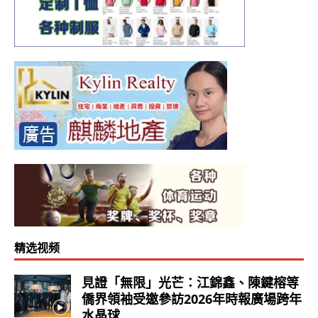
精选视频
見證「無限」光芒：江錦鑫、陳鍵榕等
僑界領袖受邀參訪2026年時報廣場跨年
水晶球