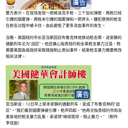
警方表示，在现场发现一把格洛克手枪、三个加长弹匣、两枚已经
引爆的烟雾弹、两枚未引爆的烟雾弹和一把斧头。嫌犯使用的枪支
在射击过程中被卡住，由此避免了更多流血事件的发生。
当晚，美国纽约市长亚当斯回应布鲁克林地铁站枪击案，说安静的
通勤列车沦为“战区”，他还痛心指责纽约和全美枪支暴力泛滥，称
需要美国各级政府采取措施制止类似事件，结束枪支暴力需要修改
相关法律。
亚当斯说，12日早上原本安静的通勤列车，变成了布鲁克林的“战
区”。“我们看到烟雾弹被引爆，枪声四起。”他再次指责纽约市和全
美各地的枪支暴力乱象，承诺将“继续筑坝，阻止暴力。” （制作
李佳励）