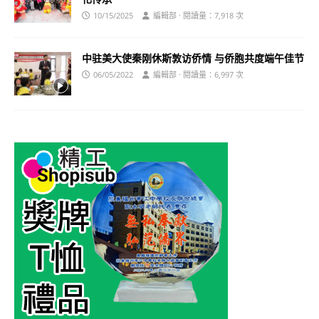
10/15/2025
編輯部 · 閱讀量：7,918 次
中驻美大使秦刚休斯敦访侨情 与侨胞共度端午佳节
06/05/2022
編輯部 · 閱讀量：6,997 次