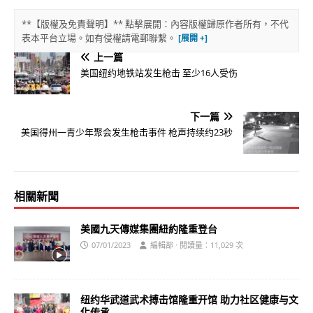
**【版權及免責聲明】** 點擊展開：內容版權歸原作者所有，不代
表本平台立場。如有侵權請電郵聯繫。
上一篇
美国纽约地铁站发生枪击 至少16人受伤
下一篇
美国得州一青少年聚会发生枪击事件 枪声持续约23秒
相關新聞
美國九天傳媒集團紐約隆重登台
07/01/2023
編輯部 · 閱讀量：11,029 次
纽约华武道武术搏击馆隆重开馆 助力社区健康与文
化传承