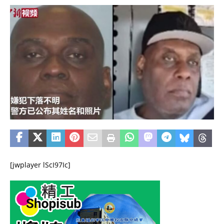
[jwplayer lScI97Ic]