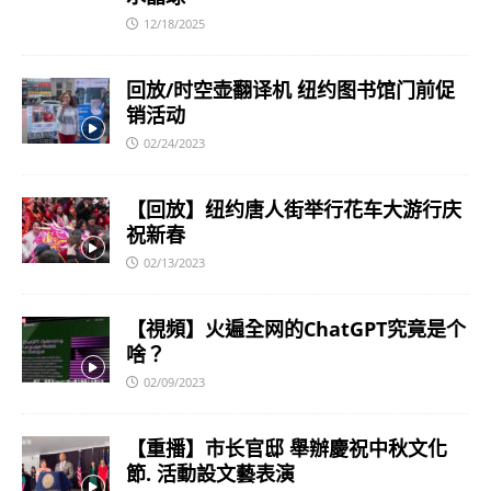
12/18/2025
回放/时空壶翻译机 纽约图书馆门前促
销活动
02/24/2023
【回放】纽约唐人街举行花车大游行庆
祝新春
02/13/2023
【視頻】火遍全网的ChatGPT究竟是个
啥？
02/09/2023
【重播】市长官邸 舉辦慶祝中秋文化
節. 活動設文藝表演