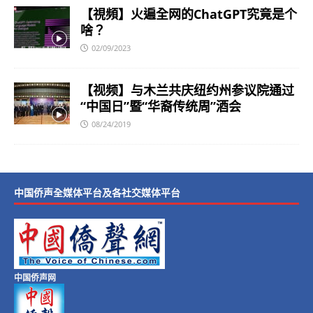
【視頻】火遍全网的ChatGPT究竟是个
啥？
02/09/2023
【视频】与木兰共庆纽约州参议院通过
“中国日”暨“华裔传统周”酒会
08/24/2019
中国侨声全媒体平台及各社交媒体平台
中国侨声网