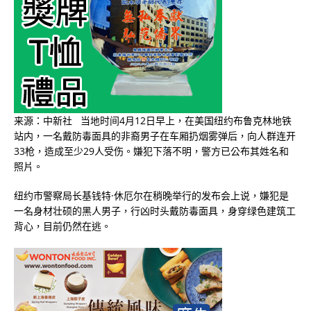
来源：中新社 当地时间4月12日早上，在美国纽约布鲁克林地铁
站内，一名戴防毒面具的非裔男子在车厢扔烟雾弹后，向人群连开
33枪，造成至少29人受伤。嫌犯下落不明，警方已公布其姓名和
照片。
纽约市警察局长基钱特·休厄尔在稍晚举行的发布会上说，嫌犯是
一名身材壮硕的黑人男子，行凶时头戴防毒面具，身穿绿色建筑工
背心，目前仍然在逃。