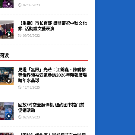
02/09/2023
【重播】市长官邸 舉辦慶祝中秋文化
節. 活動設文藝表演
09/09/2022
阅读
見證「無限」光芒：江錦鑫、陳鍵榕
等僑界領袖受邀參訪2026年時報廣場
跨年水晶球
12/18/2025
回放/时空壶翻译机 纽约图书馆门前
促销活动
02/24/2023