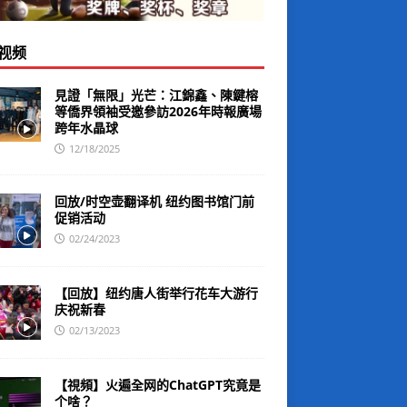
视频
見證「無限」光芒：江錦鑫、陳鍵榕
等僑界領袖受邀參訪2026年時報廣場
跨年水晶球
12/18/2025
回放/时空壶翻译机 纽约图书馆门前
促销活动
02/24/2023
【回放】纽约唐人街举行花车大游行
庆祝新春
02/13/2023
【視頻】火遍全网的ChatGPT究竟是
个啥？