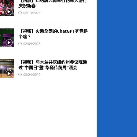
【回放】纽约唐人街举行花车大游行
庆祝新春
02/13/2023
【視頻】火遍全网的ChatGPT究竟是
个啥？
02/09/2023
【视频】与木兰共庆纽约州参议院通
过“中国日”暨“华裔传统周”酒会
08/24/2019