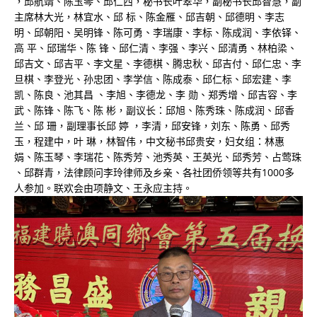
，邱航靖、陈玉琴、邱仁西，秘书长叶翠华，副秘书长邱智慧，副
主席林大光，林宜水、邱 标、陈金雁、邱吉朝、邱德明、李志
明、邱朝阳、吴明锋、陈可勇、李瑞康、李标、陈成润、李依铎、
高 平、邱瑞华、陈 锋、邱仁清、李强、李兴、邱清勇、林柏梁、
邱吉文、邱吉平、李文星、李德棋、腾忠秋、邱吉付、邱仁忠、李
旦棋、李登光、孙忠团、李学信、陈成泰、邱仁标、邱宏建、李
凯、陈良、池其昌 、李旭、李德龙、李 勋、郑秀增、邱吉容、李
武、陈锋、陈飞、陈 彬，副议长：邱旭、陈秀珠、陈成润、邱香
兰、邱 珊，副理事长邱 婷 ，李清，邱安锋，刘东、陈勇、邱秀
玉，程建中，叶 琳，林智伟，中文秘书邱贵安，妇女组：林惠
娟、陈玉琴、李瑞花、陈秀芳、池秀英、王英光、邱秀芳、占莺珠
、邱群青，法律顾问李玲律师及乡亲、各社团侨领等共有1000多
人参加。联欢会由项静文、王永应主持。