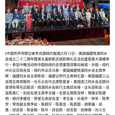
[中国侨声传媒记者李兆银纽约报道]5月12日，美国福建晓澳同乡
会成立二十二周年暨第五届新职员就职典礼在法拉盛君豪大酒楼举
行。参加今晚活动有中国驻纽约总领事馆领事向裕韬，孙骁，纽约
州众议员郑永佳，纽约市议员马泰，美国福建晓澳同乡会主席李
辉，福建同乡会主席陈恒，福建公所代主席林孔银，美国福建三山
会馆主席郑振何，长乐公会代主席陈爱金，美国连江同乡会总顾问
曾贤秋等先后致词，晓澳同乡会执行主席邱吉禄，议长邱和龙，总
监陈善仁，创会名誉主席李旦雄，名誉主席陈宝林，理事长陈建
明，顾问李健坦，荣誉主席邱吉澄、李旦金，孙清开、林军、陈秀
芳，常务副主席李岩、陈釵仔、陈善忠、陈善国、胡荣福、邱
勇、邱吉容、陈金桐、陈华、邱吉熙、邱吉思、邱俤俤、孙义文