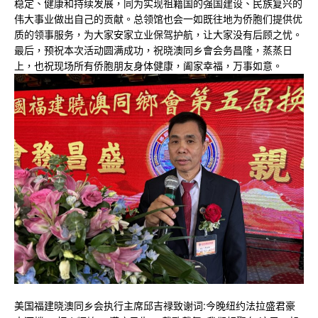
稳定、健康和持续发展，同为实现祖籍国的强国建设、民族复兴的
伟大事业做出自己的贡献。总领馆也会一如既往地为侨胞们提供优
质的领事服务，为大家安家立业保驾护航，让大家没有后顾之忧。
最后，预祝本次活动圆满成功，祝晓澳同乡會会务昌隆，蒸蒸日
上，也祝现场所有侨胞朋友身体健康，阖家幸福，万事如意。
美国福建晓澳同乡会执行主席邱吉禄致谢词:今晚纽约法拉盛君豪