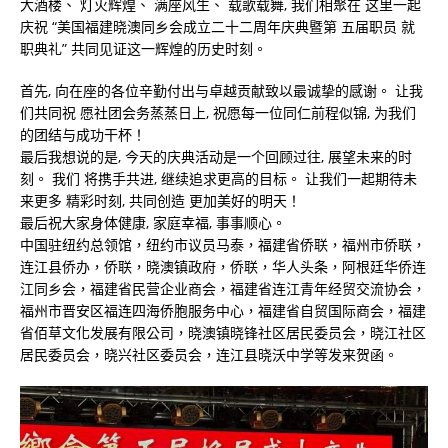
大酒楼、 灯火辉煌、 满座风生、 载歌载舞, 我们相聚在 这里一起
庆祝 “美国福建晓澳同乡会成立二十二周年庆典暨第 五届职员 就
职典礼” 共同见证这一辉煌的历史时刻。
首先, 向在座的各位辛勤付出与卓越贡献致以最诚挚的感谢。 让我
们共同祝 愿社团会务蒸蒸日上, 祝愿每一位同仁前程似锦, 为我们
的团结与成功干杯！
最后我想说的是, 今天的庆典活动是一个回顾过往, 展望未来的时
刻。 我们 将携手共进, 继续追求更高的目标。 让我们一起期待未
来更多 精彩时刻, 共同创造 更加美好的明天！
最后祝大家身体健康, 家庭幸福, 事事顺心。
中国驻纽约总领馆，纽约市议员马泰，福建省侨联，福州市侨联，
连江县侨办，侨联，晓澳镇政府，侨联，华人头条，阿根廷华侨连
江同乡会，福建省民营企业商会，福建省连江青年经贸交流协会，
福州市晋安区福连四海侨胞服务中心，福建省自贸国际商会，福建
省佰草文化发展有限公司，晓澳镇晓锋社区居民委员会，晓江社区
居民委员会，晓兴社区委员会，连江县晓沃中学等发来贺函。