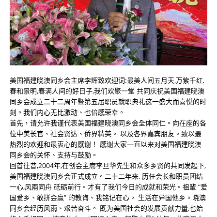
美国福建晓澳同乡会主席李辉致欢迎词:最美人间五月天,万紫千红,
春和景明,春满人间的好日子,我们欢聚一堂 共同庆祝美国福建晓澳
同乡会成立二十二周年暨第五届职员就职典礼这一盛大而喜悦的时
刻。我们内心无比激动、也倍感荣幸。
首先，请允许我谨代表美国福建晓澳同乡会全体同仁。向在座的各
位中美长官、社会贤达、侨界精英。 以及各界嘉宾朋友。致以最
热烈的欢迎和最衷心的感谢！ 感谢大家一直以来对美国福建晓澳
同乡会的关怀、支持与鼓励。
回首往昔,2004年,在创会主席李旦华先生和众多乡贤的共同发起下,
美国福建晓澳同乡会正式成立。二十二年来, 历任会长和职员团结
一心,风兩同舟 砥砺前行。才有了我们今日的成就和荣光。祖輩 “爱
国爱乡、敢拼会赢” 的教诲、我铭记在心。 生活在异国他乡。晓澳
同乡会经历风雨、艰苦奋斗。 既为美国社会的发展贡献力量,也始