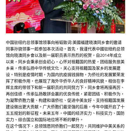
中国驻纽约总领事馆领事向裕韬致词:美國福建晓澳同乡會的邀请
同事孙骁领事一起参加本次活动。首先，我谨代表中國驻紐約总领
馆向晓澳同乡會以及新一届职员表示热烈的祝贺，自2014年成立
以来，同乡会秉承创会初心，心怀对祖籍国的热爱，团结服务旅美
乡亲，传承弘扬中华传统文化，关心支持祖籍国及家乡的发展建
设。特别是疫情时期，为国内抗疫捐钱捐物，为侨社的发展繁荣发
挥了积极作用，也展现了海外华侨华人的良好精神风貌。相信在李
辉主席的带领下和新一届职员的共同努力下，同乡會将再接再厉、
再创佳绩，传承弘扬敢拼会赢的优良传统，紧密团结、积极作为，
为凝聚侨胞力量、构建和谐侨社、促进中美友好、支持祖籍国发展
建设做出更大贡献。广大侨胞们最坚强的后盾，今年中國开启了十
五五规划的新征程。未来五年，中國的经济实力、科技实力、国防
实力、综合国立和国际地位将不断的攀升。
在这个情况下，总领馆愿同侨胞们一起努力，共同维护中美关系的