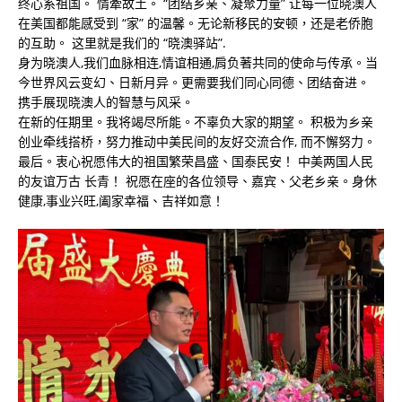
终心系祖国。 情牽故土。 “团结乡亲、凝聚力量” 让每一位晓澳人
在美国都能感受到 “家” 的温馨。无论新移民的安顿，还是老侨胞
的互助。 这里就是我们的 “晓澳驿站”.
身为晓澳人,我们血脉相连,情谊相通,肩负著共同的使命与传承。当
今世界风云变幻、日新月异。更需要我们同心同德、团结奋进。
携手展现晓澳人的智慧与风采。
在新的任期里。我将竭尽所能。不辜负大家的期望。 积极为乡亲
创业牵线搭桥，努力推动中美民间的友好交流合作, 而不懈努力。
最后。衷心祝愿伟大的祖国繁荣昌盛、国泰民安！ 中美两国人民
的友谊万古 长青！ 祝愿在座的各位领导、嘉宾、父老乡亲。身休
健康,事业兴旺,阖家幸福、吉祥如意！