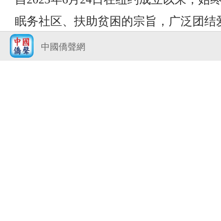
眠务社区、扶助贫困的宗旨，广泛团结
士，弘扬中华民族扶贫济困、乐善好施
中國僑聲網
美德。在关爱弱势群体、促进社区和谐
难者家属出钱出力等方面作出了积极贡
年多来，基金会在各位侨领的大力支持
努力下，不断发展壮大，会务蒸蒸日上
了侨胞们的广泛赞誉。
慈善事业是温暖人心，凝聚希望的光荣
一路走来，正是因为有了各位侨领和爱
的无私奉献和持续支持，才有了基金会