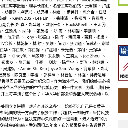
副主席李振途、理事长陈汇、名誉主席赵伯铭、张君铿 、卢建
、郑善登、卢建兴、郑思祺、林继 、杨英其、陈兴合、任旭
，Kevin ZBS、Lee Lin 、翁建清 、翁振再 、翁振寿、
企业执行副会长:郑 真、郑廷境 、欧阳一新、Hook&Reell 、王孟腾
逸凡 、肖 冰 、张茂椿 、郑 志 、林明锦、李则顺 、
、傅泉凌 、陈学昌 、Tony、张振山 、陈 华、潘国用、茉莉、杨斌，
 KTV会长、林乾栋、林 耕、吴烦、陈明、张明通、陈武杰、谢爱
郑仁华、郑仁敏、郑仁锦 、卢建利、朱光浩、郑润、张锦华 、
 、Cindy施 、施翠琴、宋永勤 、王德文 、Joe Zhou 、
en 、潘增焰、郑家友 、张元敏 佳豪 则友 、陈华宇 、吴飞 、林继辉 、
建斌 、Annie Shi Ken Joyce Sam Wang、翁东良 、郑明
、杨英基、陈良宝、李雄 、邵祥燕 、林晋佑 、林强、孙传进等
.
是香港回归祖国25周年纪念日。作为海外华人，我们始终关心祖
括海外华人华侨在内的中华民族历史上的一件大事，为此，我们美
。并且每年到了这个日子，华人华侨都会举办盛大庆祝活动，以
在美国立身拼搏，艰苦奋斗这么多年，始终不忘自己是炎黄子
护祖籍国的统一方面做了很多工作，我们将一如既往，坚持反独
的破坏行为。坚决支持中央政府的“一国两制，港人治港”的方
港社会的措施。香港回归25年来，它的繁荣稳定在告诉世界