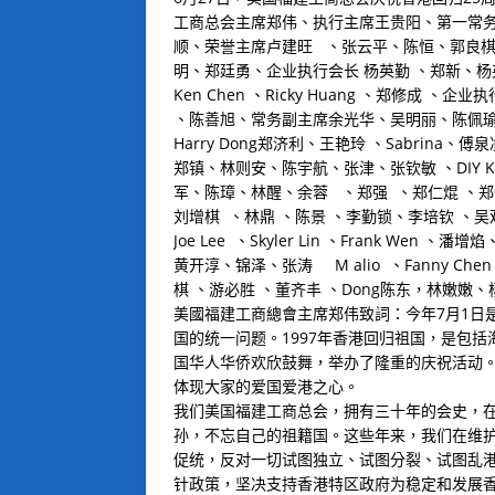
工商总会主席郑伟、执行主席王贵阳、第一常务
顺、荣誉主席卢建旺 、张云平、陈恒、郭良棋
明、郑廷勇、企业执行会长 杨英勤 、郑新、杨英峻 
Ken Chen 、Ricky Huang 、郑修成 、
、陈善旭、常务副主席余光华、吴明丽、陈佩瑜、江
Harry Dong郑济利、王艳玲 、Sabrina
郑镇、林则安、陈宇航、张津、张钦敏 、DIY
军、陈璋、林醒、余蓉 、郑强 、郑仁焜 、
刘增棋 、林鼎 、陈景 、李勤锁、李培钦 、吴观潮
Joe Lee 、Skyler Lin 、Frank W
黄开淳、锦泽、张涛 M alio 、Fanny Chen、吴
棋 、游必胜 、董齐丰 、Dong陈东，林嫩嫩
美國福建工商總會主席郑伟致詞：今年7月1日
国的统一问题。1997年香港回归祖国，是包
国华人华侨欢欣鼓舞，举办了隆重的庆祝活动
体现大家的爱国爱港之心。
我们美国福建工商总会，拥有三十年的会史，
孙，不忘自己的祖籍国。这些年来，我们在维
促统，反对一切试图独立、试图分裂、试图乱港
针政策，坚决支持香港特区政府为稳定和发展香