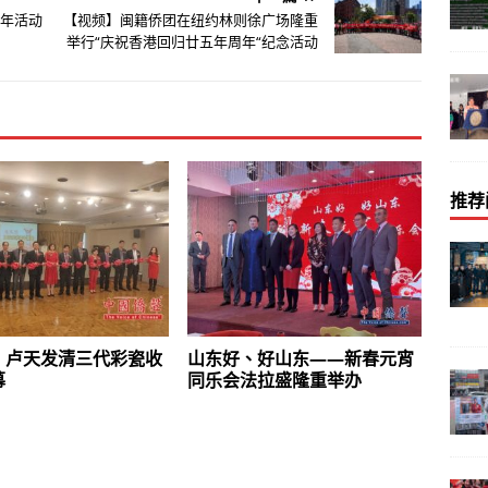
周年活动
【视频】闽籍侨团在纽约林则徐广场隆重
举行“庆祝香港回归廿五年周年“纪念活动
推荐
】卢天发清三代彩瓷收
山东好、好山东——新春元宵
幕
同乐会法拉盛隆重举办