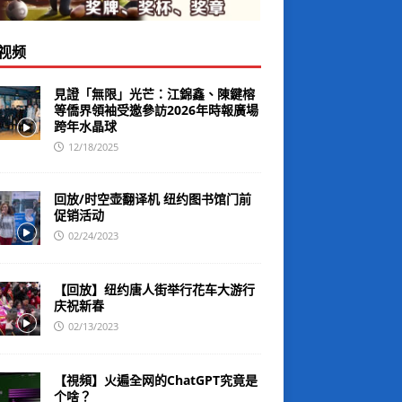
视频
見證「無限」光芒：江錦鑫、陳鍵榕
等僑界領袖受邀參訪2026年時報廣場
跨年水晶球
12/18/2025
回放/时空壶翻译机 纽约图书馆门前
促销活动
02/24/2023
【回放】纽约唐人街举行花车大游行
庆祝新春
02/13/2023
【視頻】火遍全网的ChatGPT究竟是
个啥？