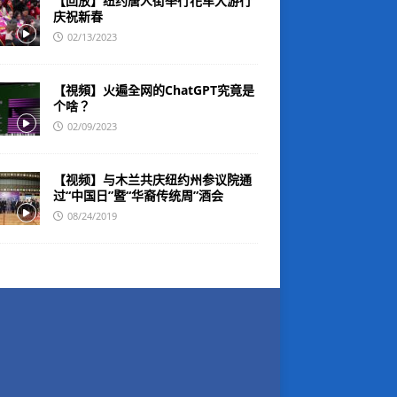
【回放】纽约唐人街举行花车大游行
庆祝新春
02/13/2023
【視頻】火遍全网的ChatGPT究竟是
个啥？
02/09/2023
【视频】与木兰共庆纽约州参议院通
过“中国日”暨“华裔传统周”酒会
08/24/2019