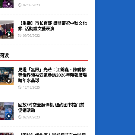
02/09/2023
【重播】市长官邸 舉辦慶祝中秋文化
節. 活動設文藝表演
09/09/2022
阅读
見證「無限」光芒：江錦鑫、陳鍵榕
等僑界領袖受邀參訪2026年時報廣場
跨年水晶球
12/18/2025
回放/时空壶翻译机 纽约图书馆门前
促销活动
02/24/2023