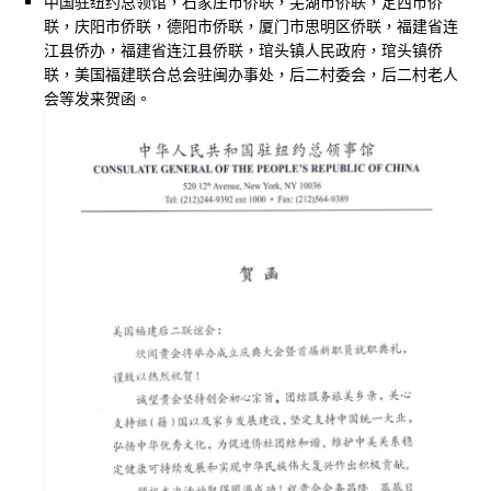
中国驻纽约总领馆，石家庄市侨联，芜湖市侨联，定西市侨
联，庆阳市侨联，德阳市侨联，厦门市思明区侨联，福建省连
江县侨办，福建省连江县侨联，琯头镇人民政府，琯头镇侨
联，美国福建联合总会驻闽办事处，后二村委会，后二村老人
会等发来贺函。