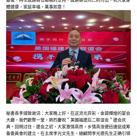
體健康，家庭幸福，萬事如意！
秘書長李靖致谢词：大家晚上好。在这流光异彩，金碧輝煌的宴会
大廳，我們歡聚一堂，熱烈慶祝＂美國福建后二联谊会＂建会庆
典。回朔过往，建会之初，大家激情高昂，乡情高涨便迅速促成筹
备委員會的建立。在主席李光文先生，總顧問李光德先生正确引領