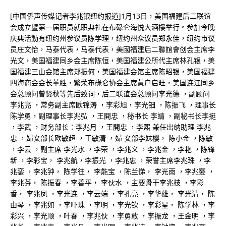
[中国侨声传媒记者李兆银纽约报道]1月13日，美国福建后二联谊
会成立暨第一届职员就职典礼在布碌仑海悦大酒樓举行。参加今晚
庆典活動有纽约州参议员陈学理，纽约州众议员郑永佳，纽约市议
员庄文怡，马泰代表，马泰代表，美國福建后二聯誼會创会主席李
光文，美国福建同乡会主席陈恒，美国福建公所代主席林孔银，美
国福建三山会馆主席郑振何，美国福建会馆主席陈昭银，美国福建
四海商会会长董胜，繁荣布碌仑协会主席黃户启旺，美国连江同乡
会总顾问曾贤秋等先后致词，后二联谊会总顾问李光德 ，副顾问
李兆亮 ，常务副主席欧锦涛 ，李彩旭，李光钿 ，陈振飞 ，理事长
陈学勇，副理事长李兆弘 ，王開忠 ，秘书长 李靖 ，副秘书长李挺
，李武 ，财务部长：李兆月 ，王開忠 ，李熙 兼任出纳助理 李兆
忠 ，婦女部长欧敏超 ，王敏清 ，婦 女部李妹樱， 陈小金 ，陈敏
，李云 ，副主席 李光水 ，李荣 ，李兆义 ，李兆金 ，李艳 ，陈锋
新 ，李彩宝， 李兆航，李振光 ，李兆忠 ，荣誉主席李兆珠 ，李
兆銮 ，李兆钟， 陈学往， 李能宝 ，陈兰悌， 李光雨 ，李兆婴 ，
李兆芬， 陈振春 ，李善平， 李伙水 ，主要骨干李兆枝 ，李彩
香， 李兆凤 ，李光连 ，李云端 ，李孔亮 ，李华雄， 李光清， 陈
由琴 ，李兆如 ，李吓珠 ，李明 ，李光钦 ，李彩星， 陈学林 ，李
彩兴 ，李光顺 ，叶春 ，李兆伙 ，李勇敢 ，李振龙 ，王金明 ，李