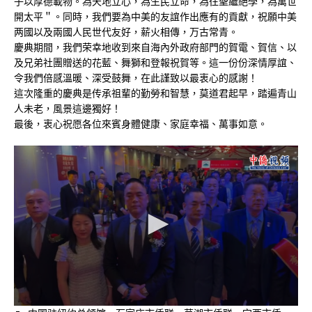
子以厚德載物。為天地立心，為生民立命，為往聖繼絕學，為萬世
開太平＂。同時，我們要為中美的友誼作出應有的貢獻，祝願中美
两國以及兩國人民世代友好，薪火相傳，万古常青。
慶典期間，我們荣幸地收到來自海內外政府部門的賀電、賀信、以
及兄弟社團贈送的花藍、舞獅和登報祝賀等。這一份份深情厚誼、
令我們倍感溫暖、深受鼓舞，在此謹致以最衷心的感謝！
這次隆重的慶典是传承祖輩的勤勞和智慧，莫道君起早，踏遍青山
人未老，風景這邊獨好！
最後，衷心祝愿各位來賓身體健康、家庭幸福、萬事如意。