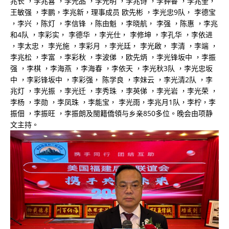
兆长 ，李兆喜 ，李光品 ，李光明 ，李兆诗 ，李钟睿 ，李兆奎，
王敏强 ，李鹏，李兆新，理事成员 欧先彬 ，李光忠9队， 李德宝
，李兴 ，陈灯 ，李信锋 ，陈由魁 ，李晓航， 李强 ，陈惠 ，李兆
和4队 ，李彩实， 李德华 ，李光仕， 李修坤 ，李孔华 ，李依进
，李太忠， 李光施 ，李彩月 ，李光廷， 李光啟， 李清 ，李端 ，
李兆松 ，李富 ，李彩秋 ，李波俤 ，欧先炳 ，李光锋坂中 ，李振
强 ，李棋 ，李海燕 ，李海春 ，李依天 ，李光秋3队 ，李光忠坂
中 ，李彩锋坂中 ，李彩强， 陈学良 ，李妹云 ，李光清2队 ，李
兆灯 ，李光振 ，李光迁 ，李秀珠 ，李英俤 ，李光岩 ，李光荣 ，
李杨 ，李勋 ，李凤珠 ，李能宝， 李光雨，李兆月1队，李柠，李
振佃 ，李振旺 ，李振朗及閩籍僑領与乡亲850多位。晚会由项静
文主持。