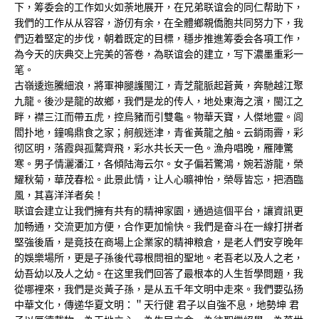
下，筹委会的工作如火如荼地展开，在兄弟联谊会的同仁帮助下，
我們的工作从从容容，游仞有余，在全體鄉親僑胞共同努力下，我
們迈着堅定的步伐，朝着既定的目標，穩步推進筹委会各項工作，
為今天的庆典交上完美的答卷，為联谊会的建立，写下濃墨重彩一
笔。
古嶺逶迤騰細浪，將軍神腿護閩江，青芝龍脈起蒼黃，奔馳越江聚
九龍。後沙是龍的故鄉，我們是龙的传人，地处東海之濱，閩江之
畔，襟三江而帶五虎，控烏豬而引雙龜。物華天寶，人傑地靈。闾
閻扑地，鐘鳴鼎食之家；舸舰迷津，青雀黃龍之舳。云銷雨霽，彩
彻区明，落霞與孤騖齊飛，彩水共长天一色。漁舟唱晚，雁陣驚
寒。男子情灑潘江，各傾陆海云尔。女子偏若驚鴻，婉若游龍，榮
耀秋菊，華茂春松。此景此情，让人心曠神怡，榮辱皆忘，把酒臨
風，其喜洋洋者矣！
联谊会建立让我們擁有共有的精神家園，通過這個平台，讓資訊更
加畅通，交流更加方便，合作更加愉快。我們是奋斗在一線打拼者
堅強後盾，是竟技在商場上企業家的精神粮倉，是老人們安亨晚年
的娛樂場所，更是子孫後代尋根問祖的聖地。老吾老以及人之老，
幼吾幼以及人之幼。在这里我們回答了最根本的人生哲學問題，我
從哪裡來，我們是炎黃子孫，是从五千年文明中走來。我們要弘扬
中華文化，傳递华夏文明：＂天行健 君子以自強不息，地勢坤 君