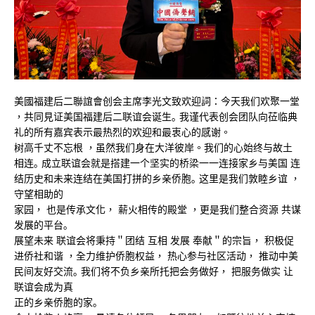
美國福建后二聯誼會创会主席李光文致欢迎詞：今天我们欢聚⼀堂
，共同⾒证美国福建后⼆联谊会诞⽣｡ 我谨代表创会团队向莅临典
礼的所有嘉宾表示最热烈的欢迎和最衷⼼的感谢。
树⾼千丈不忘根 ，虽然我们身在⼤洋彼岸。我们的⼼始终与故⼟
相连｡ 成⽴联谊会就是搭建⼀个坚实的桥梁⼀⼀连接家乡与美国 连
结历史和未来连结在美国打拼的乡亲侨胞｡ 这⾥是我们敦睦乡谊 ，
守望相助的
家园， 也是传承⽂化， 薪火相传的殿堂 ，更是我们整合资源 共谋
发展的平台｡
展望未来 联谊会将秉持＂团结 互相 发展 奉献＂的宗旨， 积极促
进侨社和谐 ，全⼒维护侨胞权益， 热⼼参与社区活动， 推动中美
⺠间友好交流｡ 我们将不负乡亲所托把会务做好， 把服务做实 让
联谊会成为真
正的乡亲侨胞的家｡