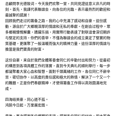
总顧問李光德致词，今天我們欢聚一堂，共同見證這意义非凡的時
刻。首先，我謹代表聯誼会，向各位的光臨，表示最热烈的歡迎和
最誠摯的感謝！
回顾我們走过的籌备之路，我的心中充滿了感动和自豪。這份感
動，源自於广大鄉親深厚的情誼和无私的奉獻。在創会过程中，眾
多鄉親慷慨解囊，踴躍乐捐，用實際行動表達了對联谊會深切期許
与堅定的支持，你們的善举，不僅為聯誼会的成立奠定了堅實的物
質基礎，更匯聚了一股溫暖而強大的精神力量。這份深厚的情誼与
擔當是我們寶貴的財富。
这份自豪，来自於我們全體筹委會同仁的辛勤付出和努力。從最初
的構思到各項具體工作的落實，直到今天典礼的順利舉行，每一步
都凝聚着大家心血和智慧。面對千頭萬緒的工作，各位同仁不辭辛
苦，密切协作，以高度的責任感和極大的熱情，解決了一个又一个
的難題。正是你們奉獻精神，才使得籌备工作得以高效圆滿地完
成。
四海结英豪，同心道不孤。
鸿鹄今日起，万里展宏图。
最後，再次感謝各位鄉親的支持，感謝各位同仁的付出。祝大家身