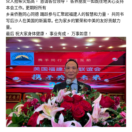
众⼈拾柴⽕焰⾼， 恳请各位领导， 各界朋友⼀如既往地关⼼⽀持
本会⼯作｡ 更期盼所有
乡亲侨胞同⼼同德 踊跃参与汇聚起福建⼈的智慧和⼒量， 共同书
写后沙⼈在美国的新篇章｡ 也为家乡的繁荣和中美的友好贡献⼒
量｡
最后 祝⼤家身体健康， 事业有成， 万事如意！