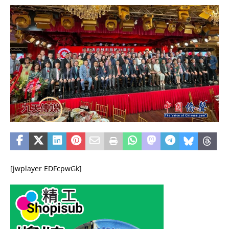
[jwplayer EDFcpwGk]