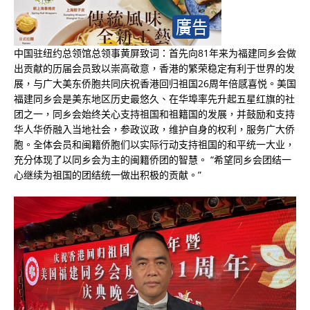
中国驻纽约总领馆总领事黄屏致词：首先向81年来为福建同乡会做
出贡献的历届会员致以崇高敬意，香港的繁荣稳定有利于世界的发
展，与广大美东侨胞共同庆祝香港回归祖国26周年倍感喜悦。美国
福建同乡会是美东地区历史最悠久、在华埠率先升起五星红旗的社
团之一，同乡会始终关心支持祖国和祖籍国的发展，并鼓励和支持
华人华侨融入当地社会，参政议政，维护自身的权利，服务广大侨
胞。全体会员和闽籍侨胞们以实际行动支持祖国的和平统一大业，
充分体现了以同乡会为主的闽籍侨团的智慧。 “希望同乡会团结一
心继续为祖国的团结统一做出积极的贡献。”