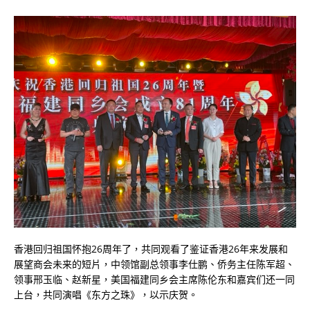
香港回归祖国怀抱26周年了，共同观看了鉴证香港26年来发展和
展望商会未来的短片，中领馆副总领事李仕鹏、侨务主任陈军超、
领事邢玉临、赵新星，美国福建同乡会主席陈伦东和嘉宾们还一同
上台，共同演唱《东方之珠》，以示庆贺。