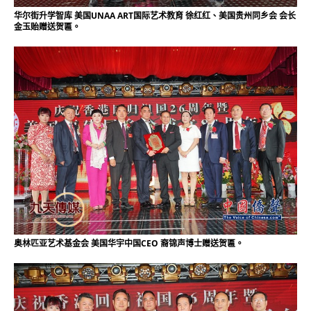
华尔街升学智库 美国UNAA ART国际艺术教育 徐红红、美国贵州同乡会 会长
金玉贻赠送贺匾。
奥林匹亚艺术基金会 美国华宇中国CEO 裔锦声博士赠送贺匾。