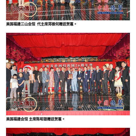
美国福建三山会馆 代主席郑振何赠送贺匾。
美国福建会馆 主席陈昭银赠送贺匾。