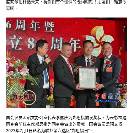
度欢聚把杯话未来，祝你们有个愉快的晚间时刻！朋友们！难忘今
宵啊。
国会议员孟昭文办公室代表李熙庆为郑思祺颁发奖状，为表彰福建
同乡会前任主席郑思祺为同乡会做出的贡献，国会议员孟昭文将
2023年7月1日命名为联邦第六选区“郑思祺日”。