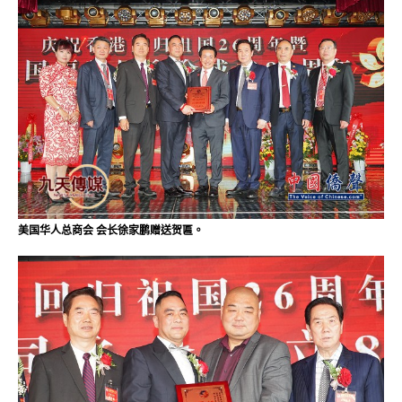
美国华人总商会 会长徐家鹏赠送贺匾。