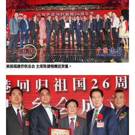
美国福建侨联总会 主席陈键榕赠送贺匾。