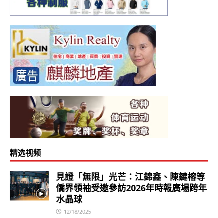
精选视频
見證「無限」光芒：江錦鑫、陳鍵榕等
僑界領袖受邀參訪2026年時報廣場跨年
水晶球
12/18/2025