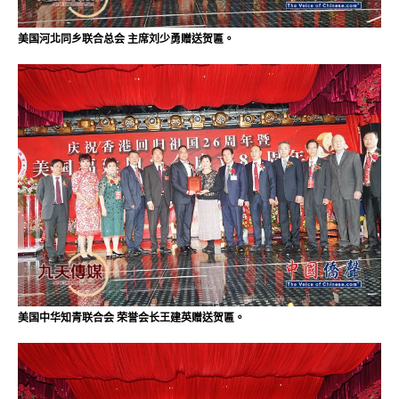
美国河北同乡联合总会 主席刘少勇赠送贺匾。
美国中华知青联合会 荣誉会长王建英赠送贺匾。