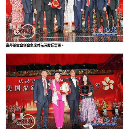
富邦基金会创会主席付先清赠送贺匾。