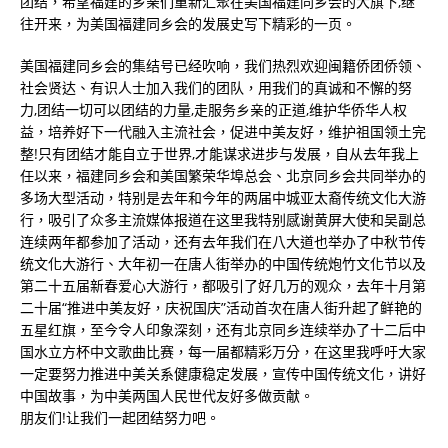
团结，希望福建的乡亲们重新汇聚在美国福建同乡会的大旗下,继
往开来，为美国福建同乡会的发展史写下精彩的一页。
美国福建同乡会的集结号已经吹响，我们热烈欢迎闽籍侨团侨领、
社会贤达、有识人士加入我们的团队，用我们的真诚和不懈的努
力,团结一切可以团结的力量,走服务乡亲的正道,维护华侨华人权
益，培养好下一代融入主流社会，促进中美友好，维护祖国领土完
整!只有团结才能自立于世界,才能谋求进步与发展，自从去年我上
任以来，福建同乡会和美国繁荣华埠总会、北京同乡会共同举办的
多场大型活动，特别是去年和今年的两届中城亚太裔传统文化大游
行，吸引了众多主流媒体报道在这里我特别感谢黄屏大使和吴副总
连续两年都参加了活动，还有去年我们在八大道也举办了中秋节传
统文化大游行、大年初一在唐人街举办的中国传统炮竹文化节以及
第二十五届新春爱心大游行，都吸引了好几万的观众，去年十月第
二十届“推进中美友好，庆祝国庆”活动首次在唐人街升起了鲜艳的
五星红旗，至今令人印象深刻，还有北京同乡连续举办了十二后中
国水立方杯中文歌曲比赛，每一届都精彩万分，在这里我呼吁大家
一定要努力推进中美关系健康稳定发展，宣传中国传统文化，讲好
中国故事，为中美两国人民世代友好多做贡献。
朋友们!让我们一起团结努力吧。