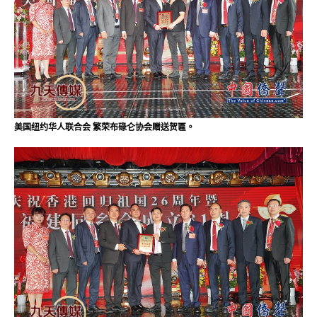
美国纽约华人联合会 繁荣布碌仑协会赠送贺匾。