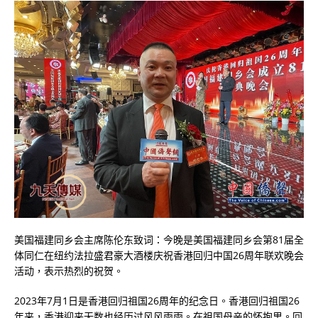
美国福建同乡会主席陈伦东致词：今晚是美国福建同乡会第81届全
体同仁在纽约法拉盛君豪大酒楼庆祝香港回归中国26周年联欢晚会
活动，表示热烈的祝贺。
2023年7月1日是香港回归祖国26周年的纪念日。香港回归祖国26
年来，香港迎来无数也经历过风风雨雨。在祖国母亲的怀抱里。回