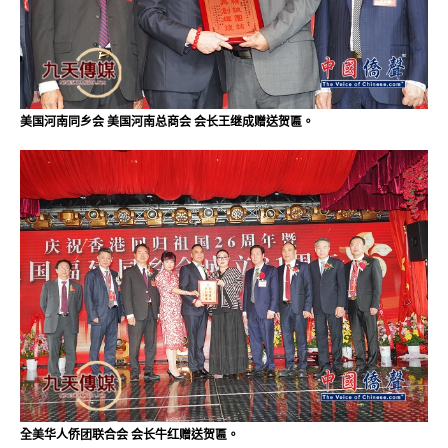
美国河南同乡会 美国河南总商会 会长王继成赠送贺匾。
全美华人侨团联合会 会长牛红赠送贺匾。