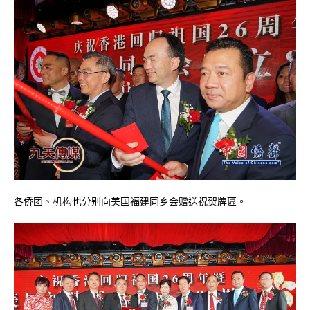
各侨团、机构也分别向美国福建同乡会赠送祝贺牌匾。