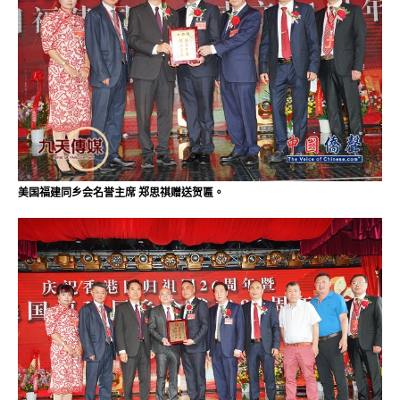
美国福建同乡会名誉主席 郑思祺赠送贺匾。