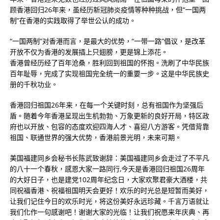
顾香港回归26年来，虽经历新冠肺炎疫情等种种挑战，但“一国两
制”在香港的实践取得了举世公认的成功。
“一国两制”对香港而言，是最大的优势，“一带一路”倡议，是改革
开放不仅为香港的发展插上只翅膀，更是锦上添花。
香港曾经历经了百年沧桑，胜利回到祖国的怀抱。洗刷了中华民族
百年耻辱，完成了实现祖国完全统一的重要一步。这是中华民族史
册的千秋功业。
香港回归祖国26年来，在每一个关键时刻，总有祖国作为坚强后
盾。随着今年香港呈现出生机勃勃、万象更新的良好开局，特区政
府也以开放、包容的态度欢迎四海人才、喜迎八方游客。凭借背靠
祖国、联通世界的强大优势，香港前景光明，未来可期。
美国福建同乡会秘书长陈武致谢辞：美国福建同乡会走过了不平凡
的八十一个春秋，感恩大家一路同行,今天是香港回归祖国26周年
的大好日子，也是建党102周年纪念日，大家欢聚君豪大酒楼，共
同祝福香港、祝福祖国明天会更好！欢乐的时光总是短暂而美好，
让我们记住今日的欢乐时光，将这份美好永远珍藏。千言万语就让
我们化作一句感谢吧！谢谢大家的光临！让我们祝愿来年庆典、再