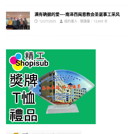
满有确据的爱—-南泽西闽恩教会圣诞事工采风
12/27/2025
纽约墨人 · 閱讀量：13,693 次