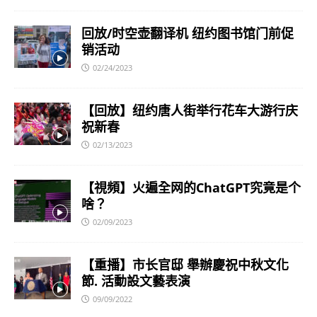
回放/时空壶翻译机 纽约图书馆门前促
销活动
02/24/2023
【回放】纽约唐人街举行花车大游行庆
祝新春
02/13/2023
【視頻】火遍全网的ChatGPT究竟是个
啥？
02/09/2023
【重播】市长官邸 舉辦慶祝中秋文化
節. 活動設文藝表演
09/09/2022