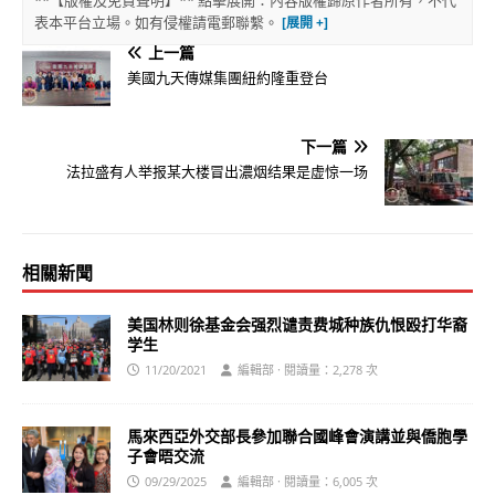
表本平台立場。如有侵權請電郵聯繫。
上一篇
美國九天傳媒集團紐約隆重登台
下一篇
法拉盛有人举报某大楼冒出濃烟结果是虚惊一场
相關新聞
美国林则徐基金会强烈谴责费城种族仇恨殴打华裔
学生
11/20/2021
編輯部 · 閱讀量：2,278 次
馬來西亞外交部長參加聯合國峰會演講並與僑胞學
子會晤交流
09/29/2025
編輯部 · 閱讀量：6,005 次