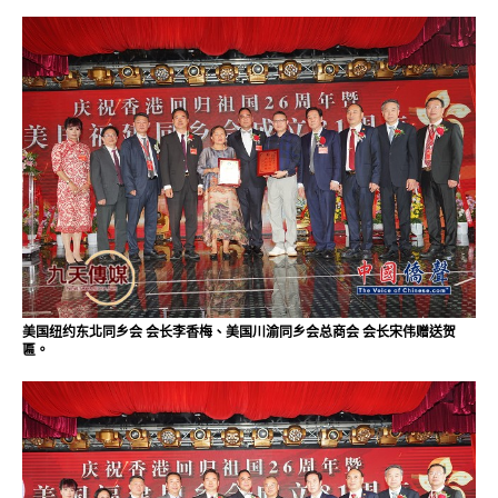
美国纽约东北同乡会 会长李香梅、美国川渝同乡会总商会 会长宋伟赠送贺
匾。