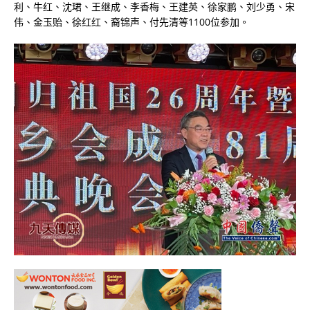
利、牛红、沈珺、王继成、李香梅、王建英、徐家鹏、刘少勇、宋
伟、金玉贻、徐红红、裔锦声、付先清等1100位参加。