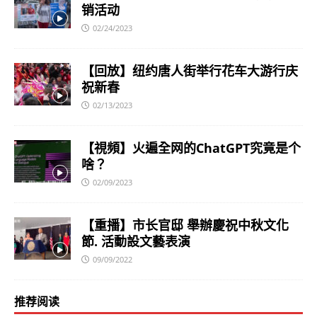
销活动
02/24/2023
【回放】纽约唐人街举行花车大游行庆
祝新春
02/13/2023
【視頻】火遍全网的ChatGPT究竟是个
啥？
02/09/2023
【重播】市长官邸 舉辦慶祝中秋文化
節. 活動設文藝表演
09/09/2022
推荐阅读