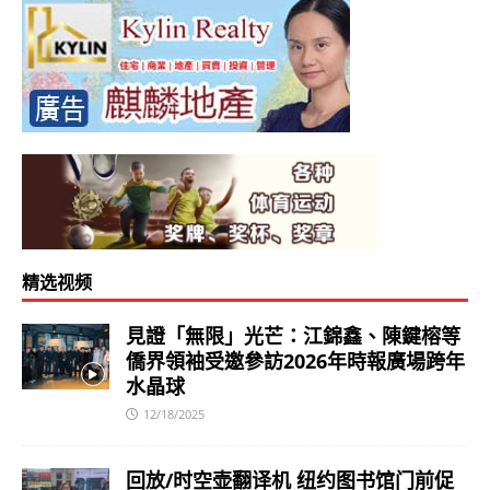
精选视频
見證「無限」光芒：江錦鑫、陳鍵榕等
僑界領袖受邀參訪2026年時報廣場跨年
水晶球
12/18/2025
回放/时空壶翻译机 纽约图书馆门前促