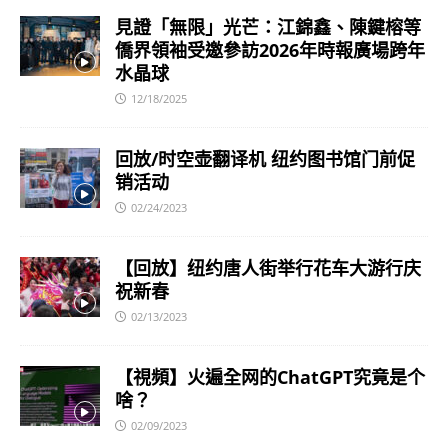
見證「無限」光芒：江錦鑫、陳鍵榕等
僑界領袖受邀參訪2026年時報廣場跨年
水晶球
12/18/2025
回放/时空壶翻译机 纽约图书馆门前促
销活动
02/24/2023
【回放】纽约唐人街举行花车大游行庆
祝新春
02/13/2023
【視頻】火遍全网的ChatGPT究竟是个
啥？
02/09/2023