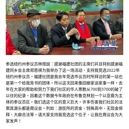
参选纽约州参议员林煜說：感谢福建社团的主席们并且特别感谢福
建同乡会主席郑思祺为我举办了这一场活动、支持我竞选2022年
纽约州参议员。福建社团是我去年竞选市议员时所拜访的第一站也
是第一个给我背书的团体。所以这次回来像回娘家谈家事一样。去
年在大家的帮助和努力下我们社区的华人票数从700到3700的破了
以往的纪录。因着这个数据今年政府在布鲁克林划一个以亚裔为主
体的参议员区。我们选这个区的意义巨大。许多伤害我们社区的法
案其源头都是周议会。列如：游民所的资金、特殊高中、无现金保
释、大麻合法等。请大家支持我竞选这个位子、让我在周议会为大
家发声！