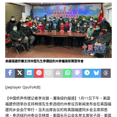
美國福建侨團支持林煜先生參選紐約州參議員新聞發佈會
[jwplayer QyuFsAtB]
【中国侨声传媒记者李兆银，潘珠纽约报道】1月11日下午，美国
福建侨团举办支持林煜先生参选纽约州参议员新闻发布会在美国福
建同乡会会厅举行。当天出席会议的有美国福建同乡会主席郑思
祺、参选纽约州参议员林煜、美国长乐公会名誉主席张子阔、美国