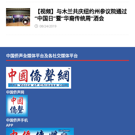
【视频】与木兰共庆纽约州参议院通过
“中国日”暨“华裔传统周”酒会
08/24/2019
中国侨声全媒体平台及各社交媒体平台
中国侨声网
中国侨声手机
APP