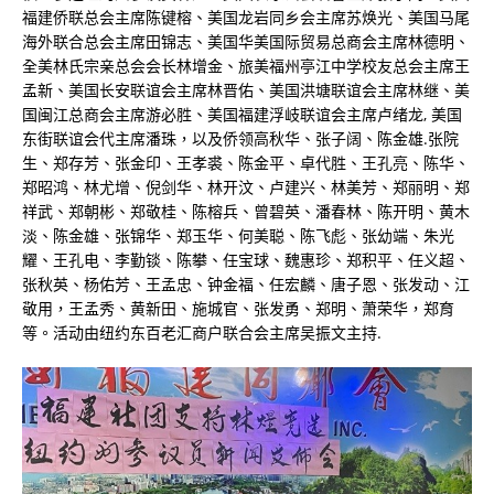
福建侨联总会主席陈键榕、美国龙岩同乡会主席苏焕光、美国马尾
海外联合总会主席田锦志、美国华美国际贸易总商会主席林德明、
全美林氏宗亲总会会长林增金、旅美福州亭江中学校友总会主席王
孟新、美国长安联谊会主席林晋佑、美国洪塘联谊会主席林继、美
国闽江总商会主席游必胜、美国福建浮岐联谊会主席卢绪龙, 美国
东街联谊会代主席潘珠，以及侨领高秋华、张子阔、陈金雄.张院
生、郑存芳、张金印、王孝裘、陈金平、卓代胜、王孔亮、陈华、
郑昭鸿、林尤增、倪剑华、林开汶、卢建兴、林美芳、郑丽明、郑
祥武、郑朝彬、郑敬桂、陈榕兵、曾碧英、潘春林、陈开明、黄木
淡、陈金雄、张锦华、郑玉华、何美聪、陈飞彪、张幼端、朱光
耀、王孔电、李勤锬、陈攀、任宝球、魏惠珍、郑积平、任义超、
张秋英、杨佑芳、王孟忠、钟金福、任宏麟、唐子恩、张发动、江
敬用，王孟秀、黄新田、施城官、张发勇、郑明、萧荣华，郑育
等。活动由纽约东百老汇商户联合会主席吴振文主持.