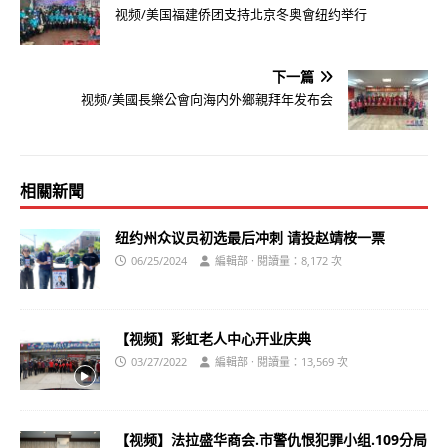
视频/美国福建侨团支持北京冬奥會纽约举行
下一篇
视频/美國長樂公會向海内外鄉親拜年发布会
相關新聞
纽约州众议员初选最后冲刺 请投赵靖桉一票
06/25/2024
編輯部 · 閱讀量：8,172 次
【视频】彩虹老人中心开业庆典
03/27/2022
編輯部 · 閱讀量：13,569 次
【视频】法拉盛华商会.市警仇恨犯罪小组.109分局