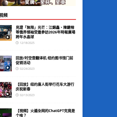
视频
見證「無限」光芒：江錦鑫、陳鍵榕
等僑界領袖受邀參訪2026年時報廣場
跨年水晶球
12/18/2025
回放/时空壶翻译机 纽约图书馆门前
促销活动
02/24/2023
【回放】纽约唐人街举行花车大游行
庆祝新春
02/13/2023
【視頻】火遍全网的ChatGPT究竟是
个啥？