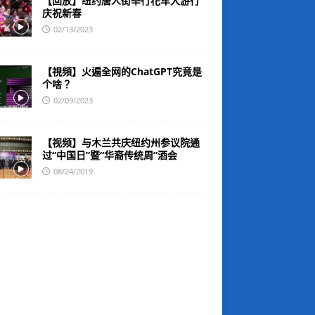
【回放】纽约唐人街举行花车大游行
庆祝新春
02/13/2023
【視頻】火遍全网的ChatGPT究竟是
个啥？
02/09/2023
【视频】与木兰共庆纽约州参议院通
过“中国日”暨“华裔传统周”酒会
08/24/2019