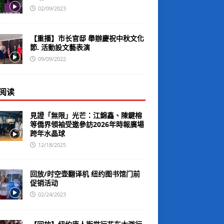
02/09/2023
【重播】市长官邸 舉辦慶祝中秋文化
節. 活動設文藝表演
09/09/2022
阅读
見證「無限」光芒：江錦鑫、陳鍵榕
等僑界領袖受邀參訪2026年時報廣場
跨年水晶球
12/18/2025
回放/时空壶翻译机 纽约图书馆门前
促销活动
02/24/2023