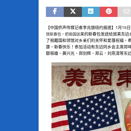
【中国侨声传媒记者李兆银纽约报道】1月16
来的新春包发送给旅美东边
馆新春包，把祖国送
了祖籍国和领馆对乡亲们的关怀和爱䕶祝福，
康，新春快乐！参加活动有东边同乡会主席郑
鄒祖雄、黃兴光、郑剑辉、郑云、刘燕清等东