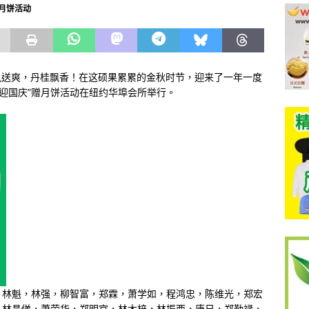
月饼活动
秋风送爽，丹桂飘香！在这硕果累累的金秋时节，迎来了一年一度
.迎国庆”赠月饼活动在纽约华埠会所举行。
，林魁，林强，柳智富，郑霖，萧学如，程鸿忠，陈维光，郑宏
，林昌俤，萧荣华，郑明官，林木梓，林振西，唐日，郑勤禄，