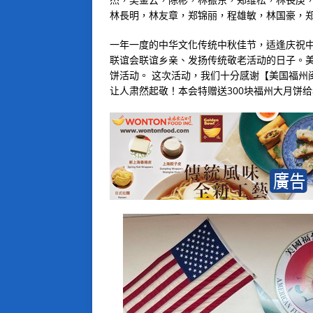
林長明，林友章，郑锦丽，程雄敏，林国豪，
一年一度的中华文化传统中秋佳节，适逢庆祝中
联谊会联谊乡亲、发扬传统敬老活动的日子。
饼活动。 这次活动，我们十分感谢【美国福州
让人肃然起敬！本会特赠送300块福州大月饼