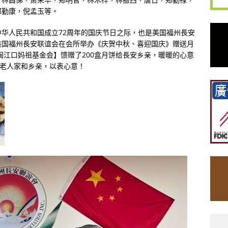
郑勤康，倪孟玉等。
华人民共和国成立72周年的国庆节日之际，也是美国福州長安
美国福州長安联谊会在会所举办《庆贺中秋、喜迎国庆》赠送月
闽江口妈祖基金会】馈赠了200盒月饼给長安乡亲，暖暖的心意
给老人家和乡亲，以表心意！