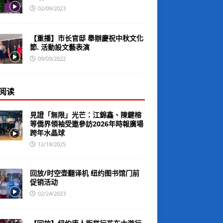
02/09/2023
【重播】市长官邸 舉辦慶祝中秋文化
節. 活動設文藝表演
09/09/2022
阅读
見證「無限」光芒：江錦鑫、陳鍵榕
等僑界領袖受邀參訪2026年時報廣場
跨年水晶球
12/18/2025
回放/时空壶翻译机 纽约图书馆门前
促销活动
02/24/2023