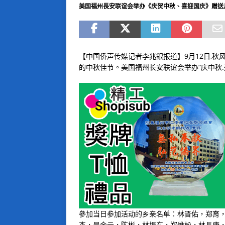
美国福州長安联谊会举办《庆贺中秋、喜迎国庆》赠送
【中国侨声传媒记者李兆銀报道】9月12日,
的中秋佳节。美国福州长安联谊会举办“庆中秋
參加当日参加活动的乡亲名单：林晋佑，郑育
杰，吴金云，陈彬，林振东，郑维松，林長庚