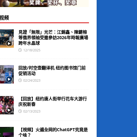
视频
見證「無限」光芒：江錦鑫、陳鍵榕
等僑界領袖受邀參訪2026年時報廣場
跨年水晶球
12/18/2025
回放/时空壶翻译机 纽约图书馆门前
促销活动
02/24/2023
【回放】纽约唐人街举行花车大游行
庆祝新春
02/13/2023
【視頻】火遍全网的ChatGPT究竟是
个啥？