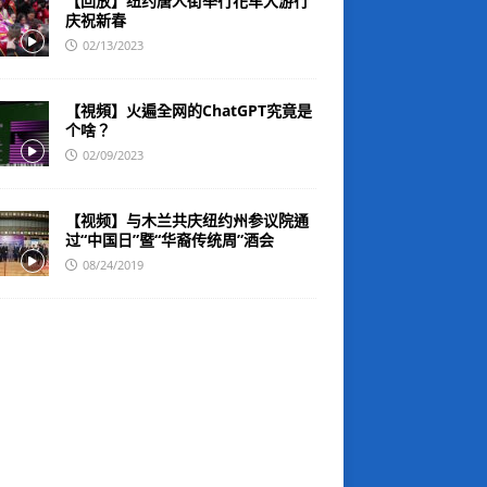
【回放】纽约唐人街举行花车大游行
庆祝新春
02/13/2023
【視頻】火遍全网的ChatGPT究竟是
个啥？
02/09/2023
【视频】与木兰共庆纽约州参议院通
过“中国日”暨“华裔传统周”酒会
08/24/2019