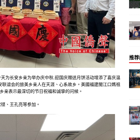
推荐
天为长安乡亲为举办庆中秋.迎国庆赠送月饼活动增添了喜庆温
安联谊会的旅美乡亲人在天涯、心系故乡。美國福建閩江口媽祖
老乡亲表示最深切的节日祝福和诚挚的问候。
君铿、王孔亮等参加。