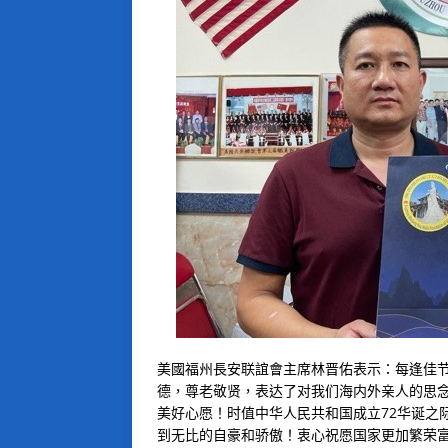
美國福州長安联誼會主席林晋佑表示：每逢佳
德，尊老敬贤，表达了对我们海内外亲人的思
美好心愿！时值中华人民共和国成立72华诞之
到无比的自豪和骄傲！衷心祝愿国家更加繁荣