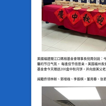
美國福建閩江口媽祖基金會理事長倪周剑說：今
馨的节日气氛。 每逢佳节倍思亲，美国福州長
基金會今天赠送200盒中秋月饼，并向旅美父
闽籍侨领林新、郭增襁、李振棋，董用春、张