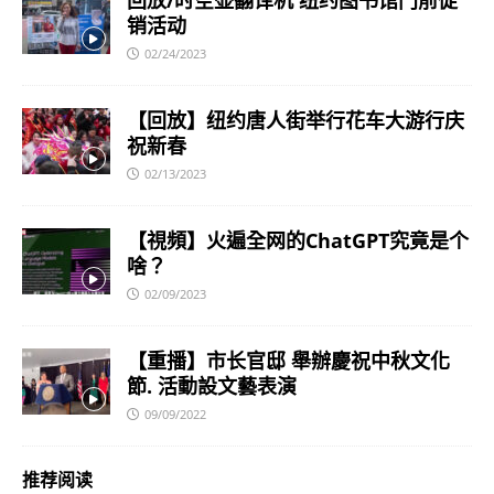
销活动
02/24/2023
【回放】纽约唐人街举行花车大游行庆
祝新春
02/13/2023
【視頻】火遍全网的ChatGPT究竟是个
啥？
02/09/2023
【重播】市长官邸 舉辦慶祝中秋文化
節. 活動設文藝表演
09/09/2022
推荐阅读