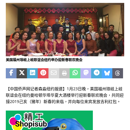
美国福州琅岐上岐联谊会纽约举办迎新春联欢晚会
【中国侨声网记者森淼纽约报道】1月23日晚，美国福州琅岐上岐
联谊会在纽约曼哈顿华埠华夏大酒楼举行迎新春联欢晚会，共同迎
接2019己亥（猪年）新春的来临，并向每位来宾发放吉利红包。