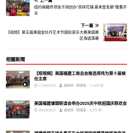
上一篇
纽约闽籍侨领张子阔创办“凤祥花铺.喜来登发廊”隆重开
业
下一篇
【视频】第五届美国金牡丹艺术节国际音乐大赛美国赛
区海选落幕
相關新聞
【短視頻】美国福建工商总会推选郑伟为第十届候
任主席
11/03/2019
編輯部 · 閱讀量：11,633 次
美国福建塘頭联谊会举办2025庆中秋迎国庆联欢会
09/29/2025
編輯部 · 閱讀量：4,370 次