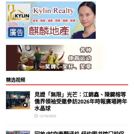
精选视频
見證「無限」光芒：江錦鑫、陳鍵榕等
僑界領袖受邀參訪2026年時報廣場跨年
水晶球
12/18/2025
回放/时空壶翻译机 纽约图书馆门前促