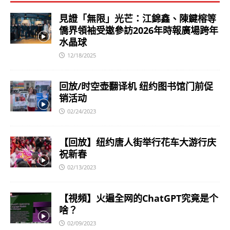
見證「無限」光芒：江錦鑫、陳鍵榕等
僑界領袖受邀參訪2026年時報廣場跨年
水晶球
12/18/2025
回放/时空壶翻译机 纽约图书馆门前促
销活动
02/24/2023
【回放】纽约唐人街举行花车大游行庆
祝新春
02/13/2023
【視頻】火遍全网的ChatGPT究竟是个
啥？
02/09/2023