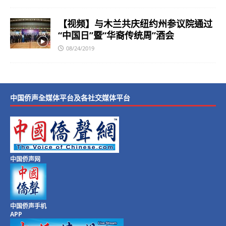
【视频】与木兰共庆纽约州参议院通过
“中国日”暨“华裔传统周”酒会
08/24/2019
中国侨声全媒体平台及各社交媒体平台
中国侨声网
中国侨声手机
APP