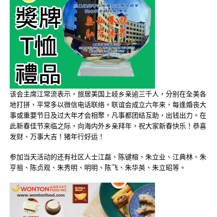
该会主席江常流表示，旅居美国上岐乡亲逾三千人，分别在全美各
地打拼，平常多以微信电话联络。联谊会成立六年来，每逢婚丧大
事或重要节日及过大年才会相聚，凡事都团结互助，出钱出力。在
此新春佳节来临之际，向海内外乡亲拜年，祝大家新春快乐！恭喜
发财、万事大吉！猪年行好运！
参加当天活动的还有社区人士江磊、陈键榕、朱立业、江典林、朱
亨祖、陈贞观、朱秀明、明明、陈飞、朱华英、朱立昭等。