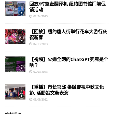
回放/时空壶翻译机 纽约图书馆门前促
销活动
02/24/2023
【回放】纽约唐人街举行花车大游行庆
祝新春
02/13/2023
【視頻】火遍全网的ChatGPT究竟是个
啥？
02/09/2023
【重播】市长官邸 舉辦慶祝中秋文化
節. 活動設文藝表演
09/09/2022