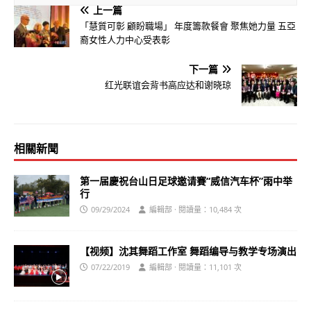
上一篇
「慧質可彰 顧盼職場」 年度籌款餐會 聚焦她力量 五亞
裔女性人力中心受表彰
下一篇
红光联谊会背书高应达和谢晓琼
相關新聞
第一届慶祝台山日足球邀请賽“威信汽车杯”雨中举
行
09/29/2024
編輯部 · 閱讀量：10,484 次
【视频】沈其舞蹈工作室 舞蹈编导与教学专场演出
07/22/2019
編輯部 · 閱讀量：11,101 次