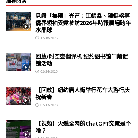
推荐阅读
見證「無限」光芒：江錦鑫、陳鍵榕等
僑界領袖受邀參訪2026年時報廣場跨年
水晶球
12/18/2025
回放/时空壶翻译机 纽约图书馆门前促
销活动
02/24/2023
【回放】纽约唐人街举行花车大游行庆
祝新春
02/13/2023
【視頻】火遍全网的ChatGPT究竟是个
啥？