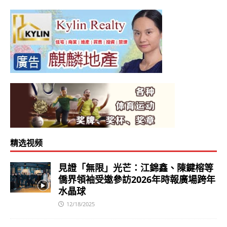
精选视频
見證「無限」光芒：江錦鑫、陳鍵榕等
僑界領袖受邀參訪2026年時報廣場跨年
水晶球
12/18/2025