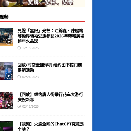
视频
見證「無限」光芒：江錦鑫、陳鍵榕
等僑界領袖受邀參訪2026年時報廣場
跨年水晶球
12/18/2025
回放/时空壶翻译机 纽约图书馆门前
促销活动
02/24/2023
【回放】纽约唐人街举行花车大游行
庆祝新春
02/13/2023
【視頻】火遍全网的ChatGPT究竟是
个啥？