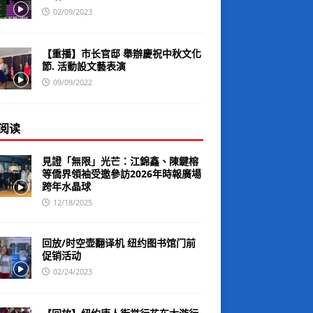
02/09/2023
【重播】市长官邸 舉辦慶祝中秋文化
節. 活動設文藝表演
09/09/2022
阅读
見證「無限」光芒：江錦鑫、陳鍵榕
等僑界領袖受邀參訪2026年時報廣場
跨年水晶球
12/18/2025
回放/时空壶翻译机 纽约图书馆门前
促销活动
02/24/2023