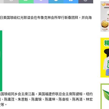
日美国琅岐红光联谊会在布鲁克林会所举行新春团拜，并向海
美国琅岐同乡会主席江磊，美国福建侨联总会主席陈键榕，纽约
国、陈庸茂、朱恩魁、陈庸锦、陈庸坤、陈奋枝、陈再清、林宏
登等。