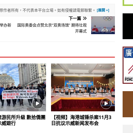
權歸原作者所有，不代表本平台立場。如有侵權請電郵聯繫。
下一篇
举办新
国际奥委会点赞北京“双奥场馆” 期待壮观
开幕式
建游民所升級 數拾僑團
【视频】海港城锤杀案11月3
示威遊行
日抗议示威新闻发布会