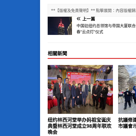
**【版權及免責聲明】** 點擊展開：內容版
上一篇
中国驻纽约总领馆与帝国大厦联合
春“云点灯”仪式
相關新聞
纽约林西河堂举办妈祖宝诞庆
抗議修
典暨林西河堂成立98周年联欢
市議會
晚会