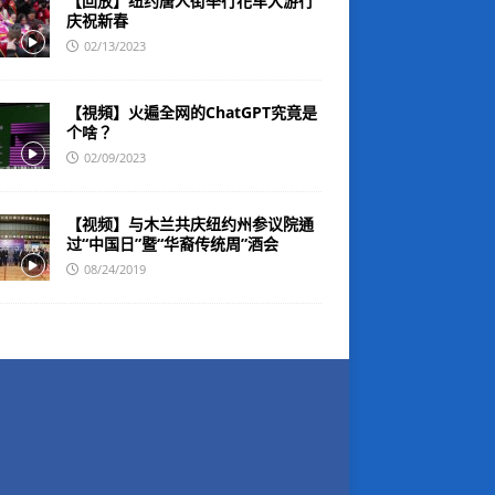
【回放】纽约唐人街举行花车大游行
庆祝新春
02/13/2023
【視頻】火遍全网的ChatGPT究竟是
个啥？
02/09/2023
【视频】与木兰共庆纽约州参议院通
过“中国日”暨“华裔传统周”酒会
08/24/2019