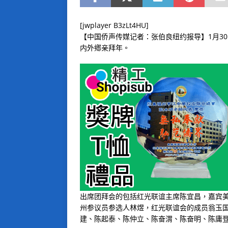
[jwplayer B3zLt4HU]
【中国侨声传媒记者：张伯良纽约报导】
1
月
30
内外鄕亲拜年。
出席团拜会的包括红光联谊主席陈宜昌，嘉宾
州参议员参选人林煜，红光联谊会的成员翁玉
建、陈起泰、陈仲立、陈奋渭、陈奋明、陈庸