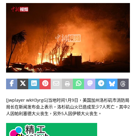
[jwplayer wkH3yrgG]当地时间1月9日，美国加州洛杉矶市消防局
局长在新闻发布会上表示，洛杉矶山火已造成至少7人死亡，其中2
人因帕利塞德大火丧生，另外5人因伊顿大火丧生。