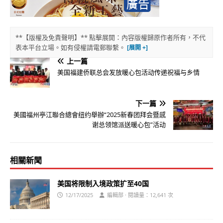
**【版權及免責聲明】** 點擊展開：內容版權歸原作者所有，不代
表本平台立場。如有侵權請電郵聯繫。
上一篇
美国福建侨联总会发放暖心包活动传递祝福与乡情
下一篇
美國福州亭江聯合總會纽约舉辦“2025新春团拜会暨感
谢总领馆派送暖心包”活动
相關新聞
美国将限制入境政策扩至40国
12/17/2025
編輯部 · 閱讀量：12,641 次