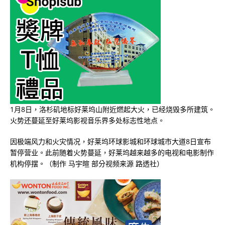
1月8日，洛杉矶地标好莱坞山附近燃起大火，已经烧毁多所建筑。
火势还蔓延至好莱坞影视音乐界多处标志性地点。
因极端风力和火灾情况，好莱坞环球影城和环球城市大道8日宣布
暂停营业。此前随着火势蔓延，好莱坞越来越多的电视和电影制作
机构停摆。（制作 马宇暄 部分视频来源 路透社）