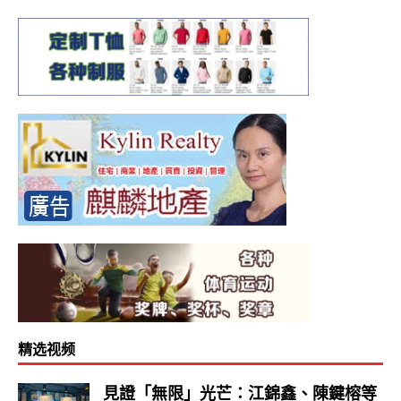
精选视频
見證「無限」光芒：江錦鑫、陳鍵榕等