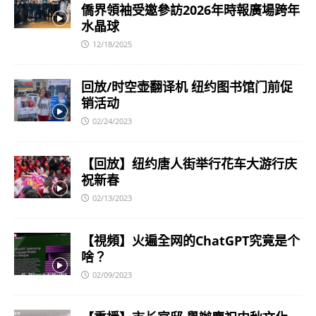
僑界領袖受邀參訪2026年時報廣場跨年
水晶球
12/18/2025
回放/时空壶翻译机 纽约图书馆门前促
销活动
02/24/2023
【回放】纽约唐人街举行花车大游行庆
祝新春
02/13/2023
【視頻】火遍全网的ChatGPT究竟是个
啥？
02/09/2023