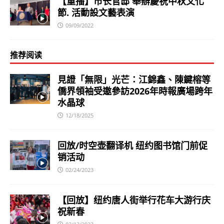
【重播】市长官邸 舉辦慶祝中秋文化
節. 活動設文藝表演
09/09/2022
推荐阅读
見證「無限」光芒：江錦鑫、陳鍵榕等
僑界領袖受邀參訪2026年時報廣場跨年
水晶球
12/18/2025
回放/时空壶翻译机 纽约图书馆门前促
销活动
02/24/2023
【回放】纽约唐人街举行花车大游行庆
祝新春