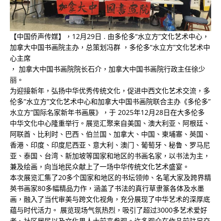
【中国侨声传媒】，12月29日 . 由多伦多“水立方”文化艺术中心，
加拿大中国书画院主办，总策划冯群 ，多伦多“水立方”文化艺术中
心主席
， 加拿大中国书画院院长石介，加拿大中国书画院行政主任徐少
丽。
为迎接新年，弘扬中华优秀传统文化，促进中西文化艺术交流，多
伦多”水立方”文化艺术中心和加拿大中国书画院联合主办《多伦多”
水立方”国际名家新年书画展》，于 2025年12月28日在大多伦多
中华文化中心隆重举行。展览汇聚来自美国、澳大利亚、阿根廷、
阿联酋、比利时、巴西、伯兰国、加拿大、中国、柬埔寨、英国、
香港、印度、印度尼西亚、意大利、澳门、葡萄牙、秘鲁、罗马尼
亚、泰国、台湾、新加坡等国家和地区的书画名家，以书法为主，
兼及绘画，向当地民众献上了一场中华传统文化艺术盛宴。
本次展览汇集了20多个国家和地区的书坛领帅、名笔大家及跨界精
英书画家80多幅精品力作，涵盖了书法的真行草隶篆各体及水墨
画，融入了当代审美与跨文化视角，充分展现了中华艺术的深厚底
蕴与时代活力。 展览现场气氛热烈，吸引了超过3000多艺术爱好
者、社区居民以及文化界人士前来参观。许多观众在作品前驻足交