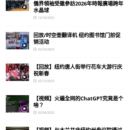
僑界領袖受邀參訪2026年時報廣場跨年
水晶球
12/18/2025
回放/时空壶翻译机 纽约图书馆门前促
销活动
02/24/2023
【回放】纽约唐人街举行花车大游行庆
祝新春
02/13/2023
【視頻】火遍全网的ChatGPT究竟是个
啥？
02/09/2023
【视频】与木兰共庆纽约州参议院通过