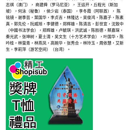
志祺（澳门）， 商建舜（罗马尼亚）， 王运开，丘程光（新加
坡），何泳（秘鲁），侯少岩（泰国），李冬霞（阿联酋）， 陈
铭镜，谢季芸，葉国华，李贞吉，林隆达，吴俊鸿，陈嘉子，陈素
真，郭先伦，阮威旭，李健德，郑辉雄，陈清吉，彭世宜，沈致中
（中國书法学会），郑辉雄，卢毓琪，洪武诚，陈胜德，蔡嘉琛，
秦光武，张坤树，夏士清，吴文生（十方艺术学会），叶国华，陈
吟桂，林萤青，林燕凤，高婉华，张秀合，林玲玉，周依慧，艾新
生，李莉萍（游艺空间）（台湾）。