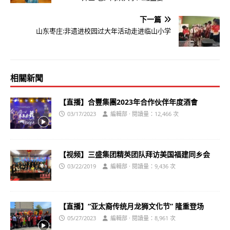
下一篇
山东枣庄:非遗进校园过大年活动走进临山小学
相關新聞
【直播】合豐集團2023年合作伙伴年度酒會
03/17/2023
編輯部 · 閱讀量：12,466 次
【视频】三盛集团精英团队拜访美国福建同乡会
03/22/2019
編輯部 · 閱讀量：9,436 次
【直播】“亚太裔传统月龙狮文化节” 隆重登场
05/27/2023
編輯部 · 閱讀量：8,961 次