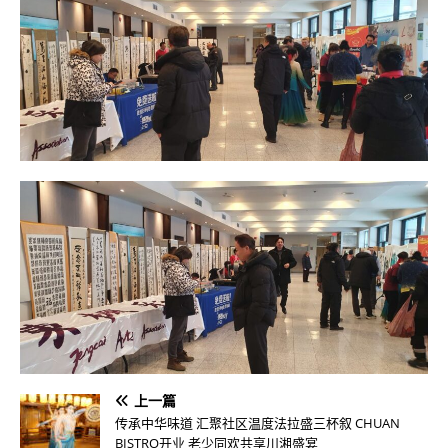
上一篇
传承中华味道 汇聚社区温度法拉盛三杯叙 CHUAN
BISTRO开业 老少同欢共享川湘盛宴