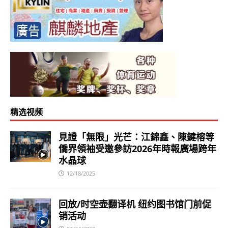
精选视频
見證「無限」光芒：江錦鑫、陳鍵榕等
僑界領袖受邀參訪2026年時報廣場跨年
水晶球
12/18/2025
回放/时空壶翻译机 纽约图书馆门前促
销活动