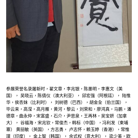
参展荣誉名录屠新时，翟文章，李兆银，陈墨明，李惠文（美
国）， 吴晓云，陈倩仪（澳大利亚）， 邱宏强（阿根廷）， 陆惟
华，侯杏妹（比利时）， 刘树德（巴西），胡金全（伯兰国），
毕云来，高滢，高月雁，黄河，黎云，刘荣和，廖鸿真，马鹏，潘
德章，曲永仲，宋富盛，石介，尹思泉，王再林，吴宝妍（加拿
大）， 谷福海，宋兆钦，常俊杰，韩标（中国），冯利发（柬埔
寨） 黄丽敏（英国），方志勇， 卢志怀，赖玉婷（香港），常惟
璞（印度）， 金上智（韩国）， 余式权（意大利）， 梁少美，欧