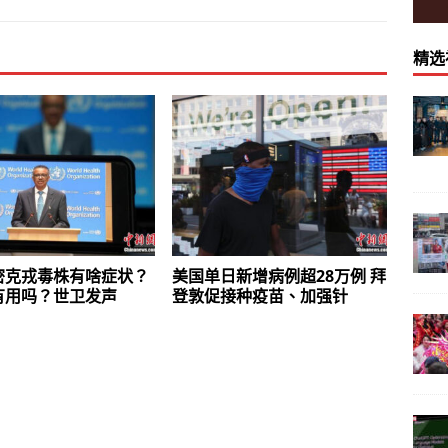
精选
密克戎毒株有啥症状？
美国单日新增病例超28万例 拜
有用吗？世卫发声
登敦促接种疫苗、加强针