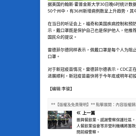
据美国约翰斯·霍普金斯大学30日晚6时统计数据
50个州中，有36州新增病例数呈上升趋势，
在当日的听证会上，福奇和美国疾病控制和预防
示，戴口罩既是保护自己也是保护他人，他推
国民众的提议。
雷德菲尔德同样表示，佩戴口罩是每个人为阻止
口罩。
对于新冠疫苗情况，雷德菲尔德表示，CDC正
进展顺利，新冠疫苗最快将于今年底或明年初投
【编辑:李骏】
**【版權及免責聲明】** 點擊展開：內容版
上一篇
振興餐飲業、感謝警察保護社區，
人餐飲業協會等非營利機構將籌款
問前線警察。