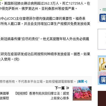
，美国新冠肺炎确诊病例超过262.3万人，死亡127258人。在
其中得克萨斯州、佛罗里达州、亚利桑那州等疫情严重。
中心(CDC)主任雷德菲尔德均强调戴口罩的重要性。福奇表
荐所有人戴口罩，并且会支持增加口罩生产规模并免费发放给美
新冠病毒传播“应尽的责任”，他尤其提醒年轻人外出务必佩戴
在研究在疫苗研发成功后将按照何种顺序发放疫苗。据悉，如果
入使用。(完)
權歸原作者所有，不代表本平台立場。如有侵權請電郵聯繫。
下一篇
美國華
【短视频】香港市民庆回归撑立法：感觉
送餐慰
上街安心很多