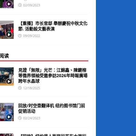
02/09/2023
【重播】市长官邸 舉辦慶祝中秋文化
節. 活動設文藝表演
09/09/2022
阅读
見證「無限」光芒：江錦鑫、陳鍵榕
等僑界領袖受邀參訪2026年時報廣場
跨年水晶球
12/18/2025
回放/时空壶翻译机 纽约图书馆门前
促销活动
02/24/2023