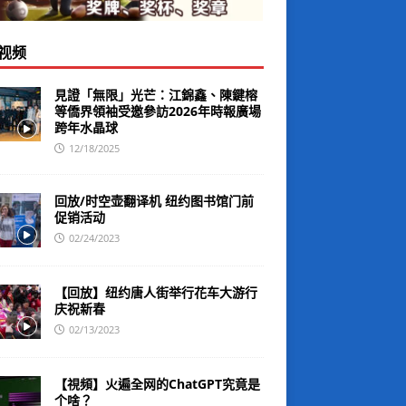
视频
見證「無限」光芒：江錦鑫、陳鍵榕
等僑界領袖受邀參訪2026年時報廣場
跨年水晶球
12/18/2025
回放/时空壶翻译机 纽约图书馆门前
促销活动
02/24/2023
【回放】纽约唐人街举行花车大游行
庆祝新春
02/13/2023
【視頻】火遍全网的ChatGPT究竟是
个啥？