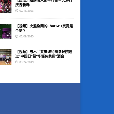
【回放】纽约唐人街举行花车大游行
庆祝新春
02/13/2023
【視頻】火遍全网的ChatGPT究竟是
个啥？
02/09/2023
【视频】与木兰共庆纽约州参议院通
过“中国日”暨“华裔传统周”酒会
08/24/2019