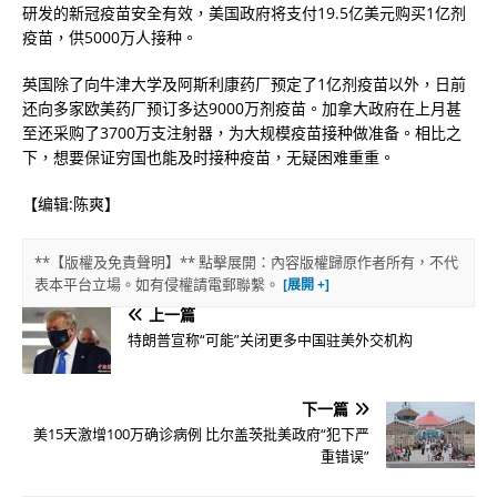
研发的新冠疫苗安全有效，美国政府将支付19.5亿美元购买1亿剂
疫苗，供5000万人接种。
英国除了向牛津大学及阿斯利康药厂预定了1亿剂疫苗以外，日前
还向多家欧美药厂预订多达9000万剂疫苗。加拿大政府在上月甚
至还采购了3700万支注射器，为大规模疫苗接种做准备。相比之
下，想要保证穷国也能及时接种疫苗，无疑困难重重。
【编辑:陈爽】
**【版權及免責聲明】** 點擊展開：內容版權歸原作者所有，不代
表本平台立場。如有侵權請電郵聯繫。
上一篇
特朗普宣称“可能”关闭更多中国驻美外交机构
下一篇
美15天激增100万确诊病例 比尔盖茨批美政府“犯下严
重错误”