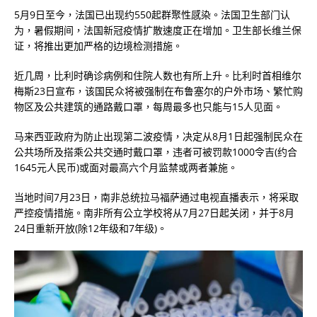
5月9日至今，法国已出现约550起群聚性感染。法国卫生部门认
为，暑假期间，法国新冠疫情扩散速度正在增加。卫生部长维兰保
证，将推出更加严格的边境检测措施。
近几周，比利时确诊病例和住院人数也有所上升。比利时首相维尔
梅斯23日宣布，该国民众将被强制在布鲁塞尔的户外市场、繁忙购
物区及公共建筑的通路戴口罩，每周最多也只能与15人见面。
马来西亚政府为防止出现第二波疫情，决定从8月1日起强制民众在
公共场所及搭乘公共交通时戴口罩，违者可被罚款1000令吉(约合
1645元人民币)或面对最高六个月监禁或两者兼施。
当地时间7月23日，南非总统拉马福萨通过电视直播表示，将采取
严控疫情措施。南非所有公立学校将从7月27日起关闭，并于8月
24日重新开放(除12年级和7年级)。