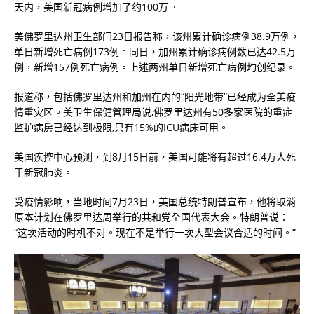
天内，美国新冠病例增加了约100万。
美佛罗里达州卫生部门23日报告称，该州累计确诊病例38.9万例，
单日新增死亡病例173例。同日，加州累计确诊病例数已达42.5万
例，新增157例死亡病例。上述两州单日新增死亡病例均创纪录。
报道称，包括佛罗里达州和加州在内的“阳光地带”已经成为全美疫
情重灾区。美卫生保健管理局说,佛罗里达州有50多家医院的重症
监护病房已经达到极限,只有15%的ICU病床可用。
美国疾控中心预测，到8月15日前，美国可能将有超过16.4万人死
于新冠肺炎。
受疫情影响，当地时间7月23日，美国总统特朗普宣布，他将取消
原本计划在佛罗里达周举行的共和党全国代表大会。特朗普说：
“这次活动的时机不对。现在不是举行一次大型会议合适的时间。”