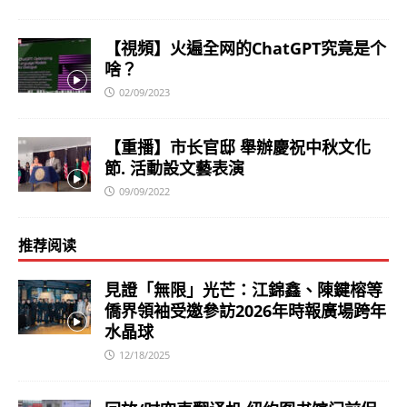
【視頻】火遍全网的ChatGPT究竟是个
啥？
02/09/2023
【重播】市长官邸 舉辦慶祝中秋文化
節. 活動設文藝表演
09/09/2022
推荐阅读
見證「無限」光芒：江錦鑫、陳鍵榕等
僑界領袖受邀參訪2026年時報廣場跨年
水晶球
12/18/2025