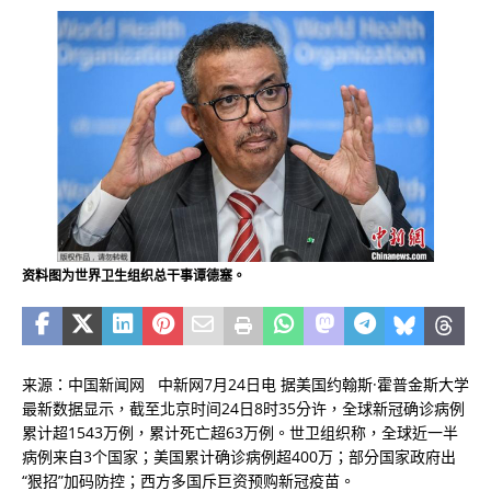
资料图为世界卫生组织总干事谭德塞。
来源：中国新闻网 中新网7月24日电 据美国约翰斯·霍普金斯大学
最新数据显示，截至北京时间24日8时35分许，全球新冠确诊病例
累计超1543万例，累计死亡超63万例。世卫组织称，全球近一半
病例来自3个国家；美国累计确诊病例超400万；部分国家政府出
“狠招”加码防控；西方多国斥巨资预购新冠疫苗。