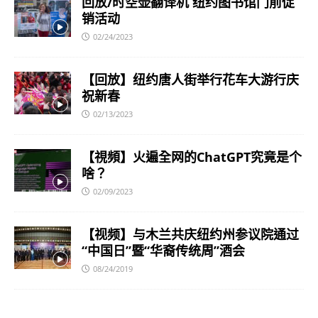
回放/时空壶翻译机 纽约图书馆门前促
销活动
02/24/2023
【回放】纽约唐人街举行花车大游行庆
祝新春
02/13/2023
【視頻】火遍全网的ChatGPT究竟是个
啥？
02/09/2023
【视频】与木兰共庆纽约州参议院通过
“中国日”暨“华裔传统周”酒会
08/24/2019