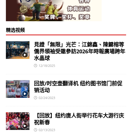
精选视频
見證「無限」光芒：江錦鑫、陳鍵榕等
僑界領袖受邀參訪2026年時報廣場跨年
水晶球
12/18/2025
回放/时空壶翻译机 纽约图书馆门前促
销活动
02/24/2023
【回放】纽约唐人街举行花车大游行庆
祝新春
02/13/2023