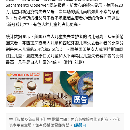
Sacramento Observer)网站报道，新发布的报告显示，美国有20
万儿童因新冠疫情失去父母。当年幼的孤儿面临如此不幸的悲剧
时，许多年迈的祖父母不得不承担起主要看护者的角色。而这些
“新冠孤儿”中，有色人种儿童的占比更高。
统计数据显示，美国非白人儿童失去看护者的占比最高。从全美范
围来看，非西班牙裔黑人儿童和西班牙裔儿童失去看护者的比例分
别是白人儿童的2.4倍和2.5倍以上。而美国印第安人或阿拉斯加原
住民儿童、夏威夷原住民儿童和太平洋岛民儿童失去看护者的比例
最高，几乎是白人儿童的4倍。（制作 刘鹏）
**【版權及免責聲明】** 點擊展開：內容版權歸原作者所有，不代
表本平台立場。如有侵權請電郵聯繫。