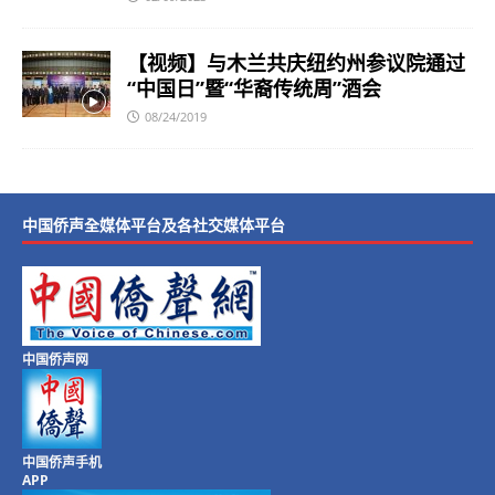
【视频】与木兰共庆纽约州参议院通过
“中国日”暨“华裔传统周”酒会
08/24/2019
中国侨声全媒体平台及各社交媒体平台
中国侨声网
中国侨声手机
APP