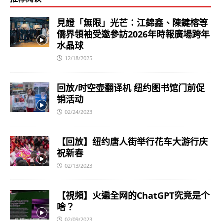
見證「無限」光芒：江錦鑫、陳鍵榕等
僑界領袖受邀參訪2026年時報廣場跨年
水晶球
12/18/2025
回放/时空壶翻译机 纽约图书馆门前促
销活动
02/24/2023
【回放】纽约唐人街举行花车大游行庆
祝新春
02/13/2023
【視頻】火遍全网的ChatGPT究竟是个
啥？
02/09/2023