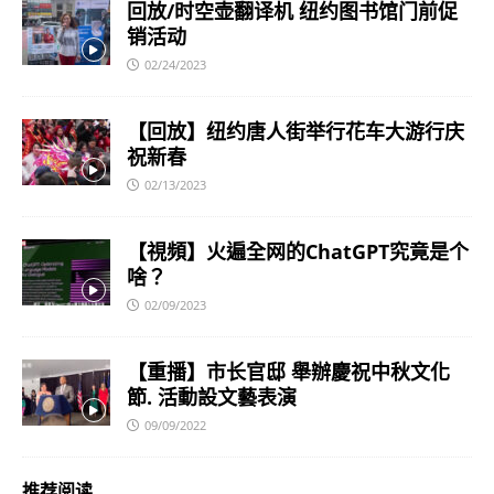
回放/时空壶翻译机 纽约图书馆门前促
销活动
02/24/2023
【回放】纽约唐人街举行花车大游行庆
祝新春
02/13/2023
【視頻】火遍全网的ChatGPT究竟是个
啥？
02/09/2023
【重播】市长官邸 舉辦慶祝中秋文化
節. 活動設文藝表演
09/09/2022
推荐阅读