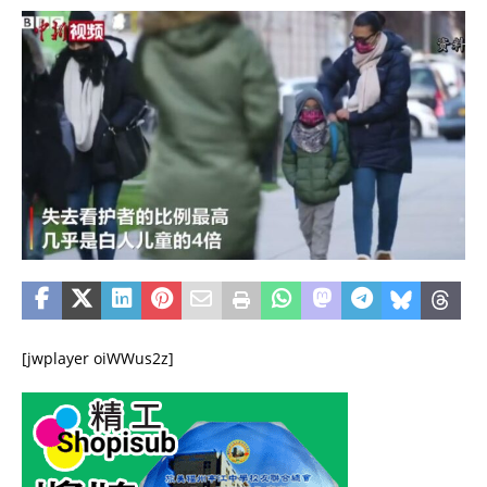
[jwplayer oiWWus2z]