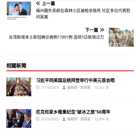
上一篇
福州籍外卖郞在森林小区被枪杀致死 社区多位代表慰
问家属
下一篇
台湾新增本土新冠确诊病例17801例 连续5日新增过万
相關新聞
习近平同美国总统拜登举行中美元首会晤
11/16/2023
編輯部 · 閱讀量：13,322 次
尼克松家乡隆重纪念“破冰之旅”50周年
02/25/2022
編輯部 · 閱讀量：12,304 次