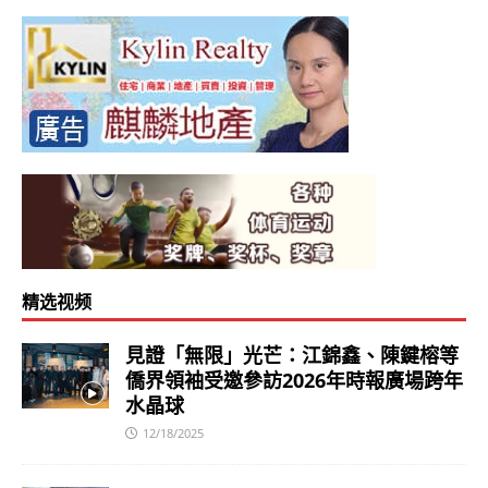
精选视频
見證「無限」光芒：江錦鑫、陳鍵榕等
僑界領袖受邀參訪2026年時報廣場跨年
水晶球
12/18/2025