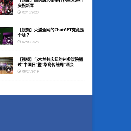
【回放】纽约唐人街举行花车大游行
庆祝新春
02/13/2023
【視頻】火遍全网的ChatGPT究竟是
个啥？
02/09/2023
【视频】与木兰共庆纽约州参议院通
过“中国日”暨“华裔传统周”酒会
08/24/2019