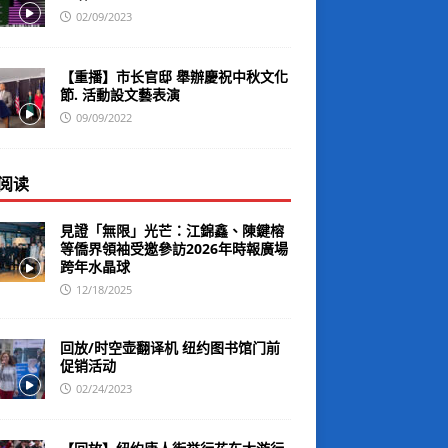
02/09/2023
【重播】市长官邸 舉辦慶祝中秋文化
節. 活動設文藝表演
09/09/2022
阅读
見證「無限」光芒：江錦鑫、陳鍵榕
等僑界領袖受邀參訪2026年時報廣場
跨年水晶球
12/18/2025
回放/时空壶翻译机 纽约图书馆门前
促销活动
02/24/2023