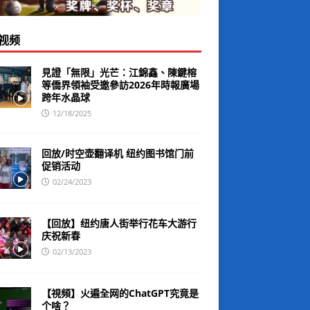
视频
見證「無限」光芒：江錦鑫、陳鍵榕
等僑界領袖受邀參訪2026年時報廣場
跨年水晶球
12/18/2025
回放/时空壶翻译机 纽约图书馆门前
促销活动
02/24/2023
【回放】纽约唐人街举行花车大游行
庆祝新春
02/13/2023
【視頻】火遍全网的ChatGPT究竟是
个啥？