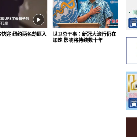
S快递 纽约两名劫匪入
世卫总干事：新冠大流行仍在
加速 影响将持续数十年