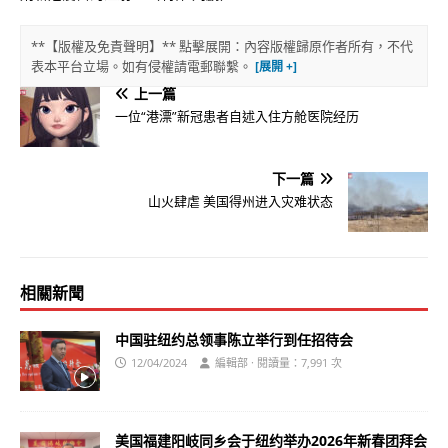
**【版權及免責聲明】** 點擊展開：內容版權歸原作者所有，不代
表本平台立場。如有侵權請電郵聯繫。
上一篇
一位“港漂”新冠患者自述入住方舱医院经历
下一篇
山火肆虐 美国得州进入灾难状态
相關新聞
中国驻纽约总领事陈立举行到任招待会
12/04/2024
編輯部 · 閱讀量：7,991 次
美国福建阳岐同乡会于纽约举办2026年新春团拜会