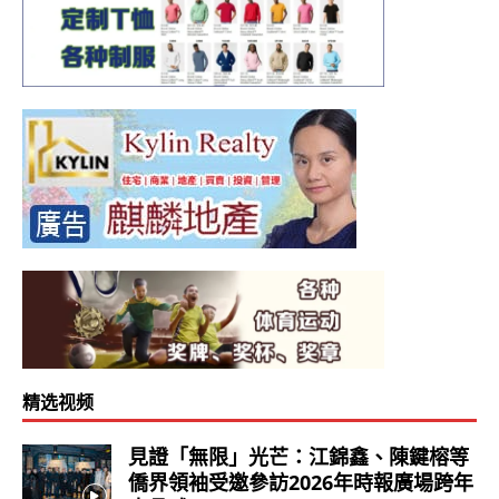
精选视频
見證「無限」光芒：江錦鑫、陳鍵榕等
僑界領袖受邀參訪2026年時報廣場跨年