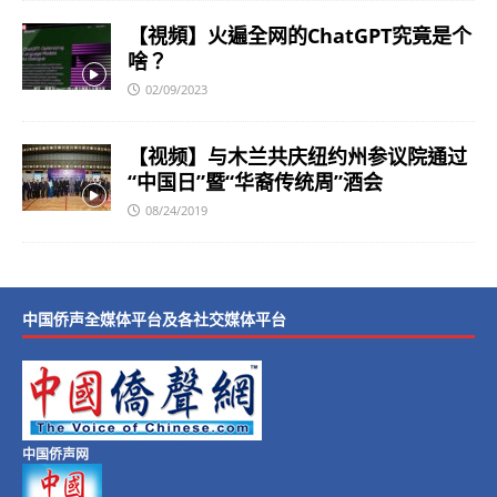
【視頻】火遍全网的ChatGPT究竟是个
啥？
02/09/2023
【视频】与木兰共庆纽约州参议院通过
“中国日”暨“华裔传统周”酒会
08/24/2019
中国侨声全媒体平台及各社交媒体平台
中国侨声网