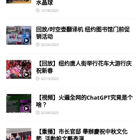
水晶球
12/18/2025
回放/时空壶翻译机 纽约图书馆门前促
销活动
02/24/2023
【回放】纽约唐人街举行花车大游行庆
祝新春
02/13/2023
【視頻】火遍全网的ChatGPT究竟是个
啥？
02/09/2023
【重播】市长官邸 舉辦慶祝中秋文化
節. 活動設文藝表演