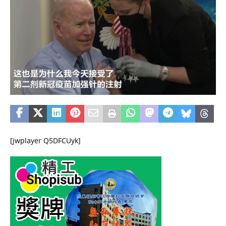
[jwplayer Q5DFCUyk]