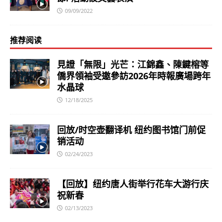
09/09/2022
推荐阅读
見證「無限」光芒：江錦鑫、陳鍵榕等
僑界領袖受邀參訪2026年時報廣場跨年
水晶球
12/18/2025
回放/时空壶翻译机 纽约图书馆门前促
销活动
02/24/2023
【回放】纽约唐人街举行花车大游行庆
祝新春
02/13/2023