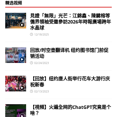
精选视频
見證「無限」光芒：江錦鑫、陳鍵榕等
僑界領袖受邀參訪2026年時報廣場跨年
水晶球
12/18/2025
回放/时空壶翻译机 纽约图书馆门前促
销活动
02/24/2023
【回放】纽约唐人街举行花车大游行庆
祝新春
02/13/2023
【視頻】火遍全网的ChatGPT究竟是个
啥？