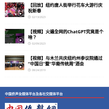
【回放】纽约唐人街举行花车大游行庆
祝新春
02/13/2023
【視頻】火遍全网的ChatGPT究竟是个
啥？
02/09/2023
【视频】与木兰共庆纽约州参议院通过
“中国日”暨“华裔传统周”酒会
08/24/2019
中国侨声全媒体平台及各社交媒体平台