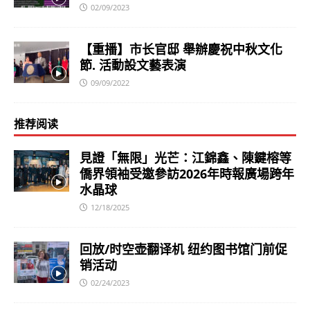
02/09/2023
【重播】市长官邸 舉辦慶祝中秋文化
節. 活動設文藝表演
09/09/2022
推荐阅读
見證「無限」光芒：江錦鑫、陳鍵榕等
僑界領袖受邀參訪2026年時報廣場跨年
水晶球
12/18/2025
回放/时空壶翻译机 纽约图书馆门前促
销活动
02/24/2023