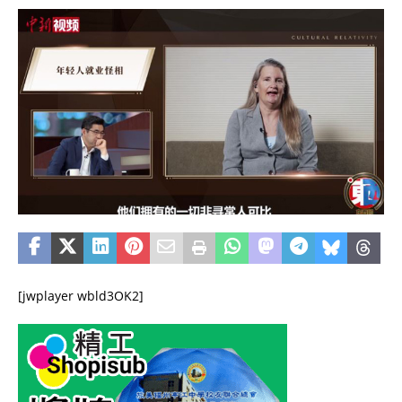
[jwplayer wbld3OK2]