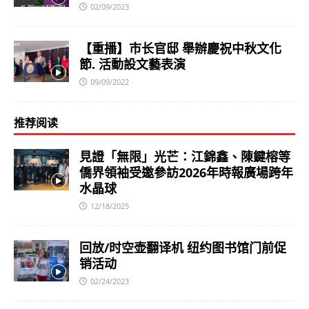
02/09/2023
【重播】市长官邸 舉辦慶祝中秋文化
節. 活動設文藝表演
09/09/2022
推荐阅读
見證「無限」光芒：江錦鑫、陳鍵榕等
僑界領袖受邀參訪2026年時報廣場跨年
水晶球
12/18/2025
回放/时空壶翻译机 纽约图书馆门前促
销活动
02/24/2023