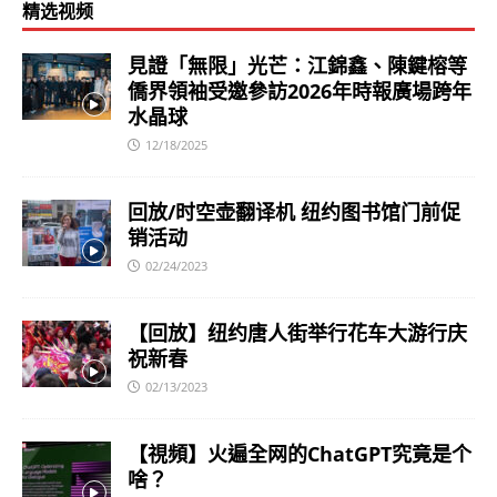
精选视频
見證「無限」光芒：江錦鑫、陳鍵榕等
僑界領袖受邀參訪2026年時報廣場跨年
水晶球
12/18/2025
回放/时空壶翻译机 纽约图书馆门前促
销活动
02/24/2023
【回放】纽约唐人街举行花车大游行庆
祝新春
02/13/2023
【視頻】火遍全网的ChatGPT究竟是个
啥？