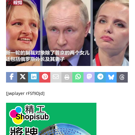
[jwplayer rFSf9Djd]