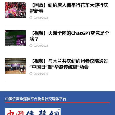
【回放】纽约唐人街举行花车大游行庆
祝新春
02/13/2023
【視頻】火遍全网的ChatGPT究竟是个
啥？
02/09/2023
【视频】与木兰共庆纽约州参议院通过
“中国日”暨“华裔传统周”酒会
08/24/2019
中国侨声全媒体平台及各社交媒体平台