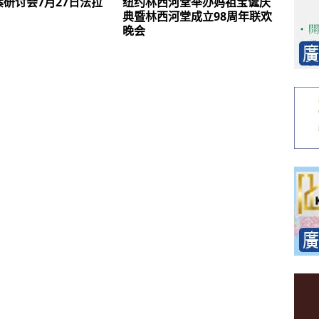
研讨会7月27日法拉
纽约林西河堂举办妈祖宝诞庆
典暨林西河堂成立98周年联欢
晚会