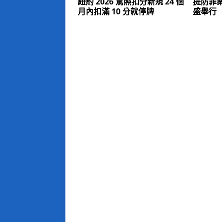
紐約 2026 駕照扣分新規 24 個
提防罪案
月內扣滿 10 分就停牌
盛舉行