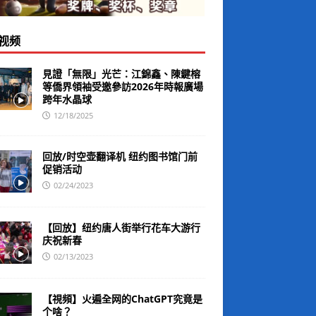
视频
見證「無限」光芒：江錦鑫、陳鍵榕
等僑界領袖受邀參訪2026年時報廣場
跨年水晶球
12/18/2025
回放/时空壶翻译机 纽约图书馆门前
促销活动
02/24/2023
【回放】纽约唐人街举行花车大游行
庆祝新春
02/13/2023
【視頻】火遍全网的ChatGPT究竟是
个啥？