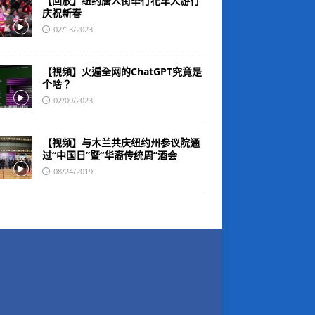
【回放】纽约唐人街举行花车大游行
庆祝新春
02/13/2023
【視頻】火遍全网的ChatGPT究竟是
个啥？
02/09/2023
【视频】与木兰共庆纽约州参议院通
过“中国日”暨“华裔传统周”酒会
08/24/2019