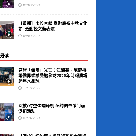
02/09/2023
【重播】市长官邸 舉辦慶祝中秋文化
節. 活動設文藝表演
09/09/2022
阅读
見證「無限」光芒：江錦鑫、陳鍵榕
等僑界領袖受邀參訪2026年時報廣場
跨年水晶球
12/18/2025
回放/时空壶翻译机 纽约图书馆门前
促销活动
02/24/2023