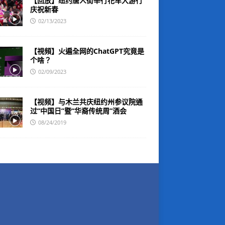
【回放】纽约唐人街举行花车大游行
庆祝新春
02/13/2023
【視頻】火遍全网的ChatGPT究竟是
个啥？
02/09/2023
【视频】与木兰共庆纽约州参议院通
过“中国日”暨“华裔传统周”酒会
08/24/2019