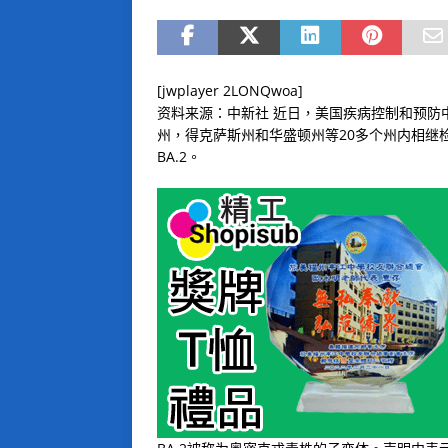
[jwplayer 2LONQwoa]
资料来源：中新社 近日，美国疾病控制和预防
州，得克萨斯州和华盛顿州等
20
多个州内相继
BA.2
。