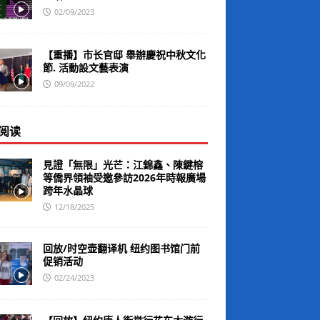
02/09/2023
【重播】市长官邸 舉辦慶祝中秋文化
節. 活動設文藝表演
09/09/2022
阅读
見證「無限」光芒：江錦鑫、陳鍵榕
等僑界領袖受邀參訪2026年時報廣場
跨年水晶球
12/18/2025
回放/时空壶翻译机 纽约图书馆门前
促销活动
02/24/2023