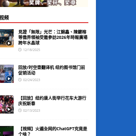
视频
見證「無限」光芒：江錦鑫、陳鍵榕
等僑界領袖受邀參訪2026年時報廣場
跨年水晶球
12/18/2025
回放/时空壶翻译机 纽约图书馆门前
促销活动
02/24/2023
【回放】纽约唐人街举行花车大游行
庆祝新春
02/13/2023
【視頻】火遍全网的ChatGPT究竟是
个啥？