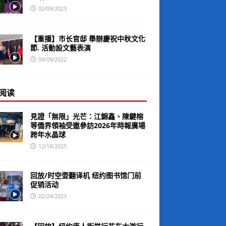
02/09/2023
【重播】市长官邸 舉辦慶祝中秋文化
節. 活動設文藝表演
09/09/2022
阅读
見證「無限」光芒：江錦鑫、陳鍵榕
等僑界領袖受邀參訪2026年時報廣場
跨年水晶球
12/18/2025
回放/时空壶翻译机 纽约图书馆门前
促销活动
02/24/2023