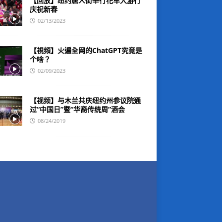
【回放】纽约唐人街举行花车大游行
庆祝新春
02/13/2023
【視頻】火遍全网的ChatGPT究竟是
个啥？
02/09/2023
【视频】与木兰共庆纽约州参议院通
过“中国日”暨“华裔传统周”酒会
08/24/2019