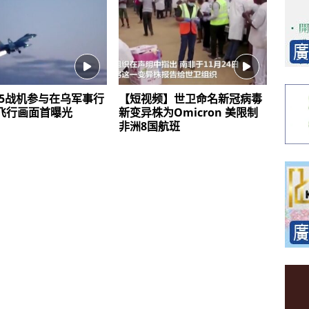
35战机参与在乌军事行
【短视频】世卫命名新冠病毒
间飞行画面首曝光
新变异株为Omicron 美限制
非洲8国航班