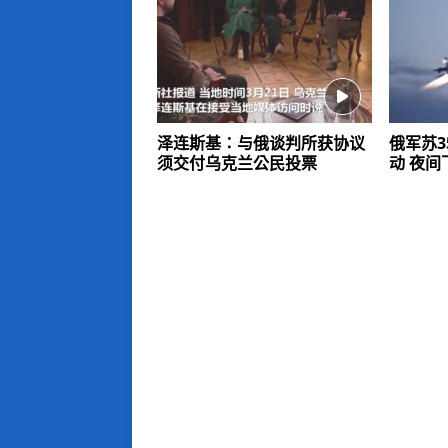
泽连斯基：与俄谈判所获协议
俄军苏
须交付乌克兰公民投票
动 夜