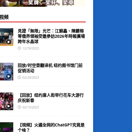
视频
見證「無限」光芒：江錦鑫、陳鍵榕
等僑界領袖受邀參訪2026年時報廣場
跨年水晶球
12/18/2025
回放/时空壶翻译机 纽约图书馆门前
促销活动
02/24/2023
【回放】纽约唐人街举行花车大游行
庆祝新春
02/13/2023
【視頻】火遍全网的ChatGPT究竟是
个啥？