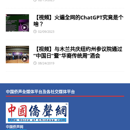
【視頻】火遍全网的ChatGPT究竟是个
啥？
02/09/2023
【视频】与木兰共庆纽约州参议院通过
“中国日”暨“华裔传统周”酒会
08/24/2019
中国侨声全媒体平台及各社交媒体平台
中国侨声网