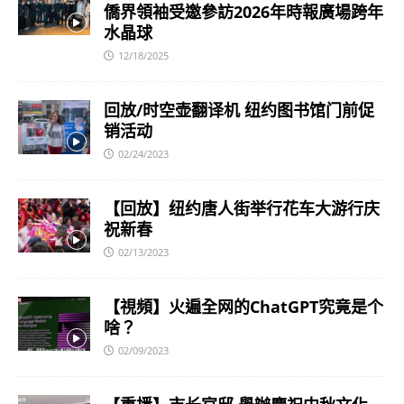
僑界領袖受邀參訪2026年時報廣場跨年
水晶球
12/18/2025
回放/时空壶翻译机 纽约图书馆门前促
销活动
02/24/2023
【回放】纽约唐人街举行花车大游行庆
祝新春
02/13/2023
【視頻】火遍全网的ChatGPT究竟是个
啥？
02/09/2023