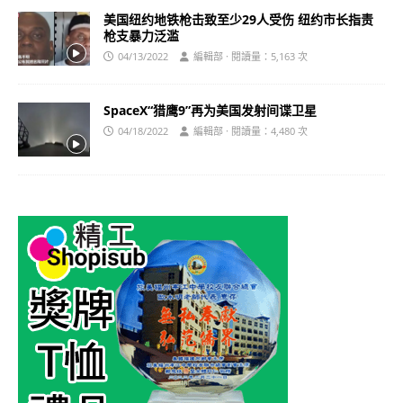
美国纽约地铁枪击致至少29人受伤 纽约市长指责
枪支暴力泛滥
04/13/2022
編輯部 · 閱讀量：5,163 次
SpaceX“猎鹰9”再为美国发射间谍卫星
04/18/2022
編輯部 · 閱讀量：4,480 次