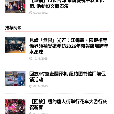
【重播】市长官邸 舉辦慶祝中秋文化
節. 活動設文藝表演
09/09/2022
推荐阅读
見證「無限」光芒：江錦鑫、陳鍵榕等
僑界領袖受邀參訪2026年時報廣場跨年
水晶球
12/18/2025
回放/时空壶翻译机 纽约图书馆门前促
销活动
02/24/2023
【回放】纽约唐人街举行花车大游行庆
祝新春
02/13/2023