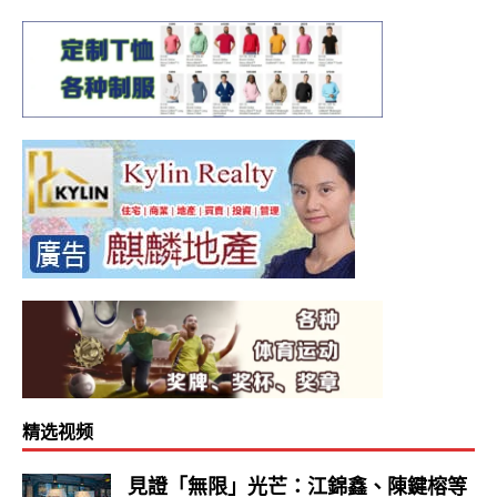
精选视频
見證「無限」光芒：江錦鑫、陳鍵榕等