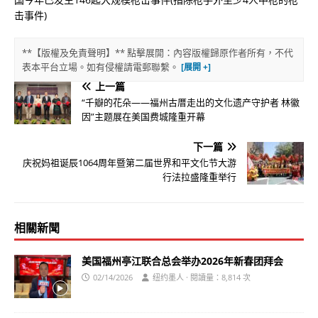
击事件)
**【版權及免責聲明】** 點擊展開：內容版權歸原作者所有，不代
表本平台立場。如有侵權請電郵聯繫。
上一篇
“千瓣的花朵——福州古厝走出的文化遗产守护者 林徽
因”主题展在美国费城隆重开幕
下一篇
庆祝妈祖诞辰1064周年暨第二届世界和平文化节大游
行法拉盛隆重举行
相關新聞
美国福州亭江联合总会举办2026年新春团拜会
02/14/2026
纽约墨人 · 閱讀量：8,814 次