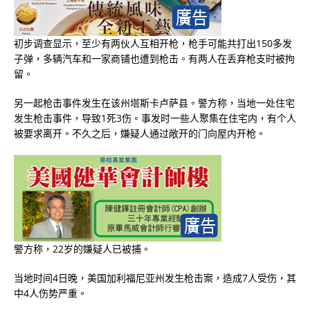
初步调查显示，至少有两伙人互相开枪，枪手可能共打出150多发
子弹，多辆汽车和一家商铺也遭到枪击。有两人在丢弃枪支时被拘
留。
另一起枪击事件发生在该州塔斯卡卢萨县。警方称，当地一处住宅
发生枪击事件，导致1死3伤。事发时一些人聚集在住宅内，有个人
被要求离开。不久之后，嫌疑人通过敞开的门向屋内开枪。
警方称，22岁的嫌疑人已被捕。
当地时间4日晚，美国加利福尼亚州发生枪击案，造成7人受伤，其
中4人伤势严重。