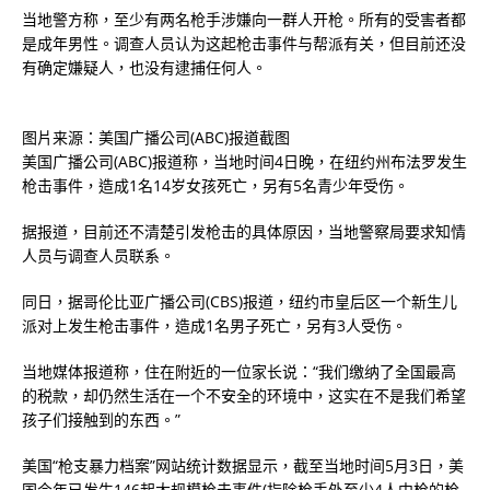
当地警方称，至少有两名枪手涉嫌向一群人开枪。所有的受害者都
是成年男性。调查人员认为这起枪击事件与帮派有关，但目前还没
有确定嫌疑人，也没有逮捕任何人。
图片来源：美国广播公司(ABC)报道截图
美国广播公司(ABC)报道称，当地时间4日晚，在纽约州布法罗发生
枪击事件，造成1名14岁女孩死亡，另有5名青少年受伤。
据报道，目前还不清楚引发枪击的具体原因，当地警察局要求知情
人员与调查人员联系。
同日，据哥伦比亚广播公司(CBS)报道，纽约市皇后区一个新生儿
派对上发生枪击事件，造成1名男子死亡，另有3人受伤。
当地媒体报道称，住在附近的一位家长说：“我们缴纳了全国最高
的税款，却仍然生活在一个不安全的环境中，这实在不是我们希望
孩子们接触到的东西。”
美国“枪支暴力档案”网站统计数据显示，截至当地时间5月3日，美
国今年已发生146起大规模枪击事件(指除枪手外至少4人中枪的枪