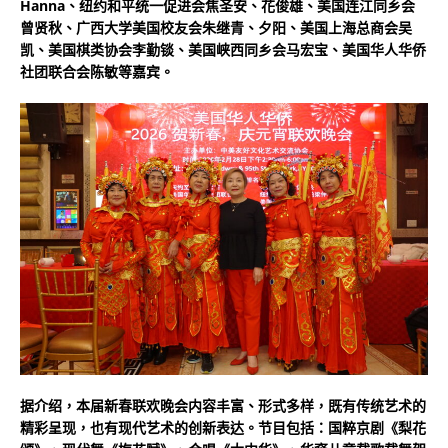
Hanna、纽约和平统一促进会焦圣安、花俊雄、美国连江同乡会
曾贤秋、广西大学美国校友会朱继青、夕阳、美国上海总商会吴
凯、美国棋类协会李勤锬、美国峡西同乡会马宏宝、美国华人华侨
社团联合会陈敏等嘉宾。
据介绍，本届新春联欢晚会内容丰富、形式多样，既有传统艺术的
精彩呈现，也有现代艺术的创新表达。节目包括：国粹京剧《梨花