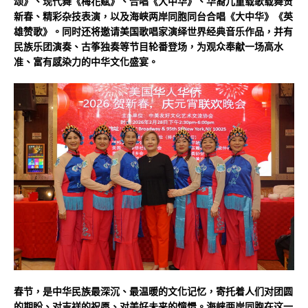
颂》、现代舞《梅花赋》、合唱《大中华》、华裔儿童载歌载舞贺
新春、精彩杂技表演，以及海峡两岸同胞同台合唱《大中华》《英
雄赞歌》。同时还将邀请美国歌唱家演绎世界经典音乐作品，并有
民族乐团演奏、古筝独奏等节目轮番登场，为观众奉献一场高水
准、富有感染力的中华文化盛宴。
春节，是中华民族最深沉、最温暖的文化记忆，寄托着人们对团圆
的期盼、对吉祥的祝愿、对美好未来的憧憬。海峡两岸同胞在这一