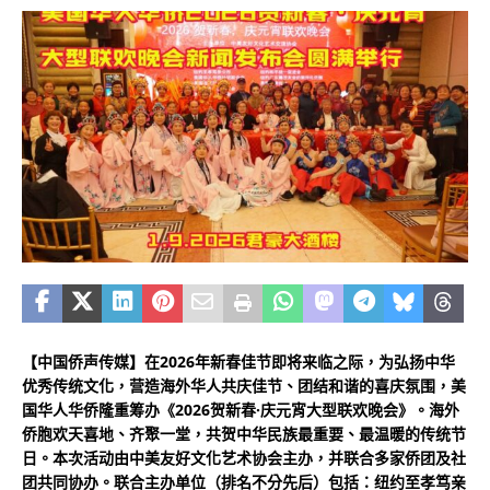
【中国侨声传媒】在2026年新春佳节即将来临之际，为弘扬中华
优秀传统文化，营造海外华人共庆佳节、团结和谐的喜庆氛围，美
国华人华侨隆重筹办《2026贺新春·庆元宵大型联欢晚会》。海外
侨胞欢天喜地、齐聚一堂，共贺中华民族最重要、最温暖的传统节
日。本次活动由中美友好文化艺术协会主办，并联合多家侨团及社
团共同协办。联合主办单位（排名不分先后）包括：纽约至孝笃亲