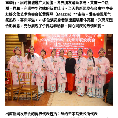
重举行。届时将诚邀广大侨胞、各界朋友踊跃参与，共度一个热
烈、祥和、充满中华韵味的新春佳节。当天的新闻发布会由**中美
友好文化艺术协会会长黄惠琴（Maggie）**主持。发布会现场气
氛热烈、喜庆洋溢，70多位演员身着演出服装集体亮相，兴高采烈
合影留念，充分展现了侨界迎春纳福、同心同庆的热情风貌。
出席新闻发布会的侨界代表包括：纽约至孝笃亲公所代表