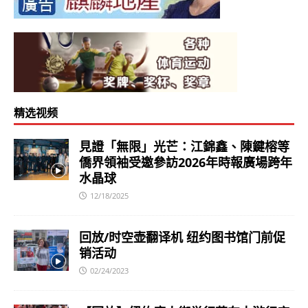
精选视频
見證「無限」光芒：江錦鑫、陳鍵榕等
僑界領袖受邀參訪2026年時報廣場跨年
水晶球
12/18/2025
回放/时空壶翻译机 纽约图书馆门前促
销活动
02/24/2023