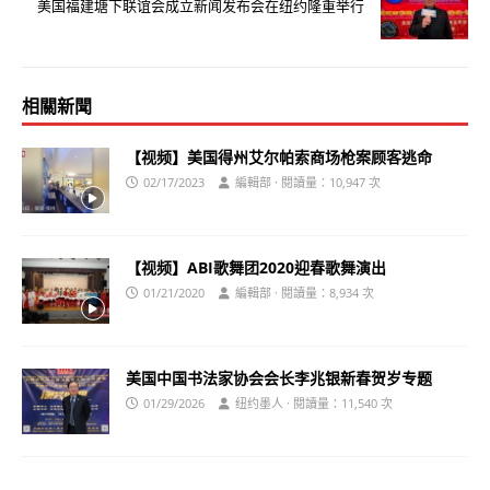
美国福建塘下联谊会成立新闻发布会在纽约隆重举行
相關新聞
【视频】美国得州艾尔帕索商场枪案顾客逃命
02/17/2023
編輯部 · 閱讀量：10,947 次
【视频】ABI歌舞团2020迎春歌舞演出
01/21/2020
編輯部 · 閱讀量：8,934 次
美国中国书法家协会会长李兆银新春贺岁专题
01/29/2026
纽约墨人 · 閱讀量：11,540 次