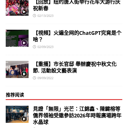
【回放】纽约唐人街举行花车大游行庆
祝新春
02/13/2023
【視頻】火遍全网的ChatGPT究竟是个
啥？
02/09/2023
【重播】市长官邸 舉辦慶祝中秋文化
節. 活動設文藝表演
09/09/2022
推荐阅读
見證「無限」光芒：江錦鑫、陳鍵榕等
僑界領袖受邀參訪2026年時報廣場跨年
水晶球