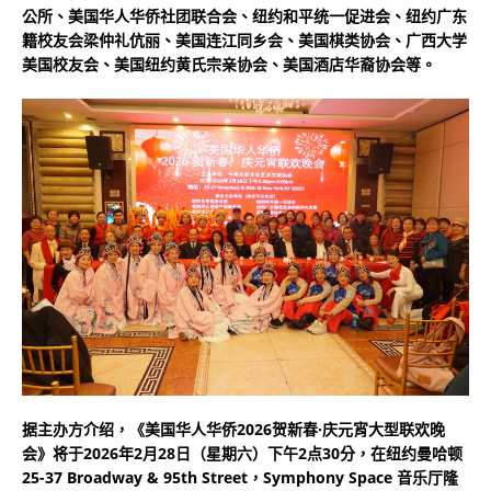
公所、美国华人华侨社团联合会、纽约和平统一促进会、纽约广东
籍校友会梁仲礼伉丽、美国连江同乡会、美国棋类协会、广西大学
美国校友会、美国纽约黄氏宗亲协会、美国酒店华裔协会等。
据主办方介绍，《美国华人华侨2026贺新春·庆元宵大型联欢晚
会》将于2026年2月28日（星期六）下午2点30分，在纽约曼哈顿
25-37 Broadway & 95th Street，Symphony Space 音乐厅隆