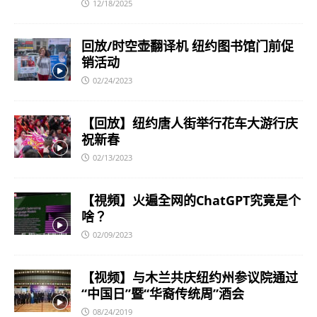
12/18/2025
回放/时空壶翻译机 纽约图书馆门前促
销活动
02/24/2023
【回放】纽约唐人街举行花车大游行庆
祝新春
02/13/2023
【視頻】火遍全网的ChatGPT究竟是个
啥？
02/09/2023
【视频】与木兰共庆纽约州参议院通过
“中国日”暨“华裔传统周”酒会
08/24/2019