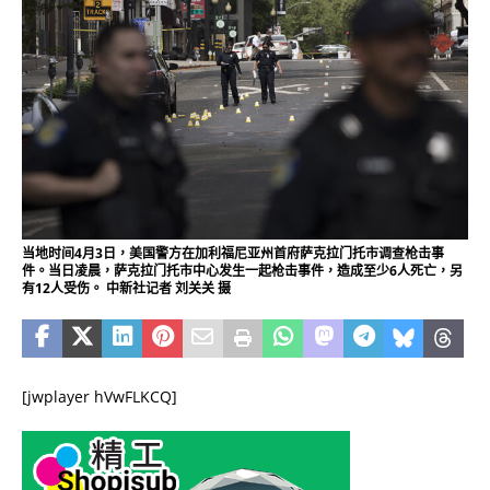
当地时间4月3日，美国警方在加利福尼亚州首府萨克拉门托市调查枪击事
件。当日凌晨，萨克拉门托市中心发生一起枪击事件，造成至少6人死亡，另
有12人受伤。 中新社记者 刘关关 摄
[jwplayer hVwFLKCQ]