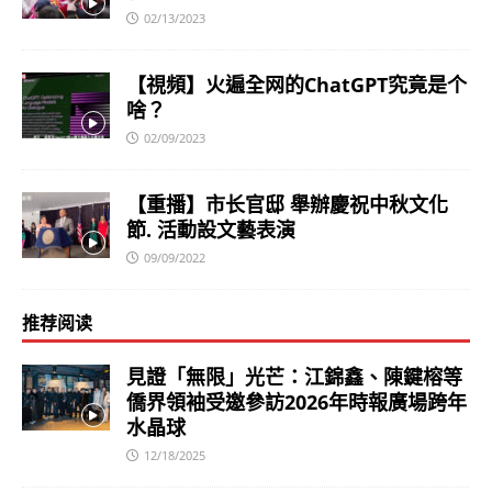
02/13/2023
【視頻】火遍全网的ChatGPT究竟是个
啥？
02/09/2023
【重播】市长官邸 舉辦慶祝中秋文化
節. 活動設文藝表演
09/09/2022
推荐阅读
見證「無限」光芒：江錦鑫、陳鍵榕等
僑界領袖受邀參訪2026年時報廣場跨年
水晶球
12/18/2025