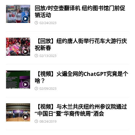
回放/时空壶翻译机 纽约图书馆门前促
销活动
02/24/2023
【回放】纽约唐人街举行花车大游行庆
祝新春
02/13/2023
【視頻】火遍全网的ChatGPT究竟是个
啥？
02/09/2023
【视频】与木兰共庆纽约州参议院通过
“中国日”暨“华裔传统周”酒会
08/24/2019