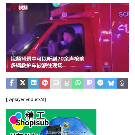
[jwplayer vnducxAf]