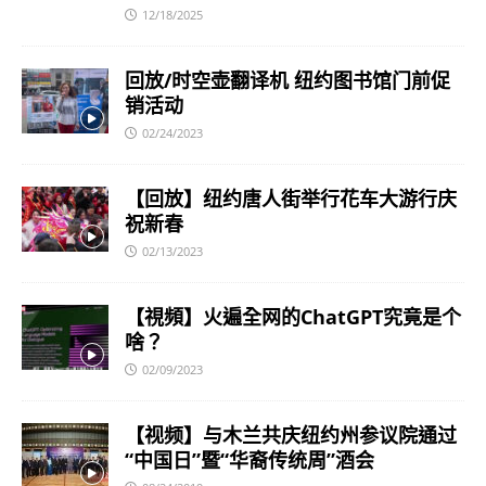
12/18/2025
回放/时空壶翻译机 纽约图书馆门前促
销活动
02/24/2023
【回放】纽约唐人街举行花车大游行庆
祝新春
02/13/2023
【視頻】火遍全网的ChatGPT究竟是个
啥？
02/09/2023
【视频】与木兰共庆纽约州参议院通过
“中国日”暨“华裔传统周”酒会