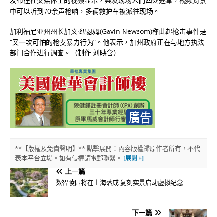
发布在社交媒体上的视频显示，案发现场人们四处逃窜，视频背景
中可以听到70余声枪响，多辆救护车被派往现场。
加利福尼亚州州长加文·纽瑟姆(Gavin Newsom)称此起枪击事件是
“又一次可怕的枪支暴力行为”。他表示，加州政府正在与地方执法
部门合作进行调查。（制作 刘映含）
**【版權及免責聲明】** 點擊展開：內容版權歸原作者所有，不代
表本平台立場。如有侵權請電郵聯繫。
上一篇
数智陵园将在上海落成 复刻实景启动虚拟纪念
下一篇