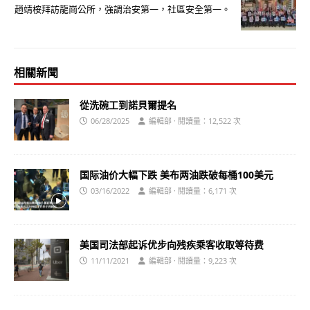
趙靖桉拜訪龍崗公所，強調治安第一，社區安全第一。
相關新聞
從洗碗工到諾貝爾提名
06/28/2025
編輯部 · 閱讀量：12,522 次
国际油价大幅下跌 美布两油跌破每桶100美元
03/16/2022
編輯部 · 閱讀量：6,171 次
美国司法部起诉优步向残疾乘客收取等待费
11/11/2021
編輯部 · 閱讀量：9,223 次