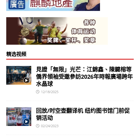
精选视频
見證「無限」光芒：江錦鑫、陳鍵榕等
僑界領袖受邀參訪2026年時報廣場跨年
水晶球
12/18/2025
回放/时空壶翻译机 纽约图书馆门前促
销活动
02/24/2023