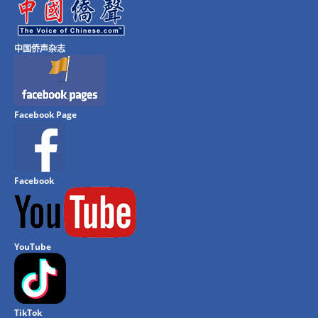
中国侨声杂志
Facebook Page
Facebook
YouTube
TikTok