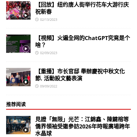
【回放】纽约唐人街举行花车大游行庆
祝新春
02/13/2023
【視頻】火遍全网的ChatGPT究竟是个
啥？
02/09/2023
【重播】市长官邸 舉辦慶祝中秋文化
節. 活動設文藝表演
09/09/2022
推荐阅读
見證「無限」光芒：江錦鑫、陳鍵榕等
僑界領袖受邀參訪2026年時報廣場跨年
水晶球