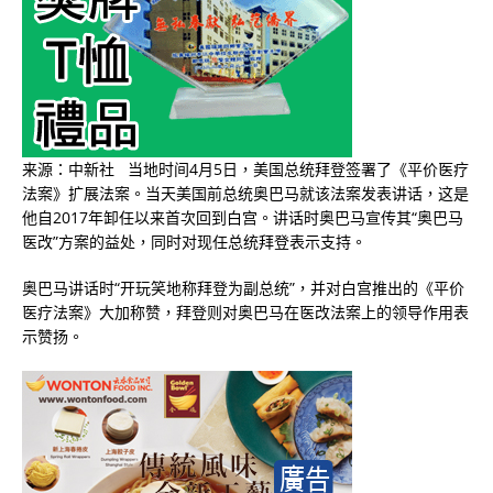
来源：中新社 当地时间4月5日，美国总统拜登签署了《平价医疗
法案》扩展法案。当天美国前总统奥巴马就该法案发表讲话，这是
他自2017年卸任以来首次回到白宫。讲话时奥巴马宣传其“奥巴马
医改”方案的益处，同时对现任总统拜登表示支持。
奥巴马讲话时“开玩笑地称拜登为副总统”，并对白宫推出的《平价
医疗法案》大加称赞，拜登则对奥巴马在医改法案上的领导作用表
示赞扬。