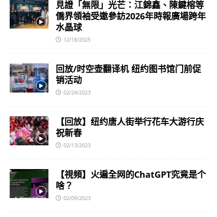
見證「無限」光芒：江錦鑫、陳鍵榕等
僑界領袖受邀參訪2026年時報廣場跨年
水晶球
12/18/2025
回放/时空壶翻译机 纽约图书馆门前促
销活动
02/24/2023
【回放】纽约唐人街举行花车大游行庆
祝新春
02/13/2023
【視頻】火遍全网的ChatGPT究竟是个
啥？
02/09/2023