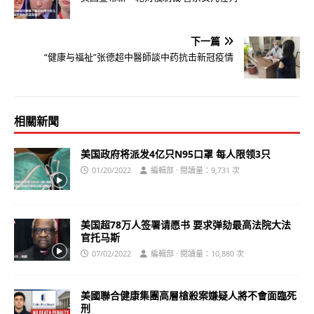
下一篇
“健康与福祉”张德超中醫師談中药抗击新冠疫情
相關新聞
美国政府将派发4亿只N95口罩 每人限领3只
01/20/2022
編輯部 · 閱讀量：9,731 次
美国超78万人签署请愿书 要求弹劾最高法院大法
官托马斯
07/02/2022
編輯部 · 閱讀量：10,880 次
美國聯合健康集團高層槍殺案嫌疑人將不會面臨死
刑