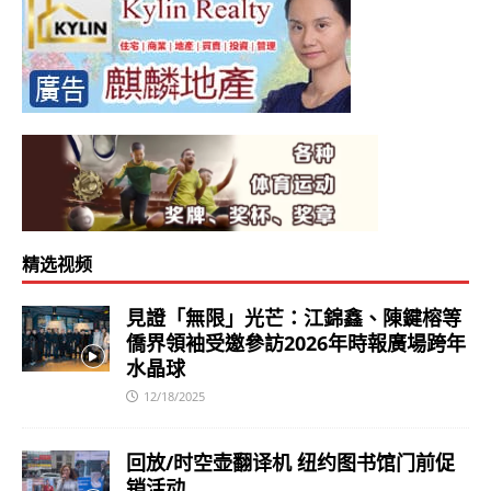
精选视频
見證「無限」光芒：江錦鑫、陳鍵榕等
僑界領袖受邀參訪2026年時報廣場跨年
水晶球
12/18/2025
回放/时空壶翻译机 纽约图书馆门前促
销活动