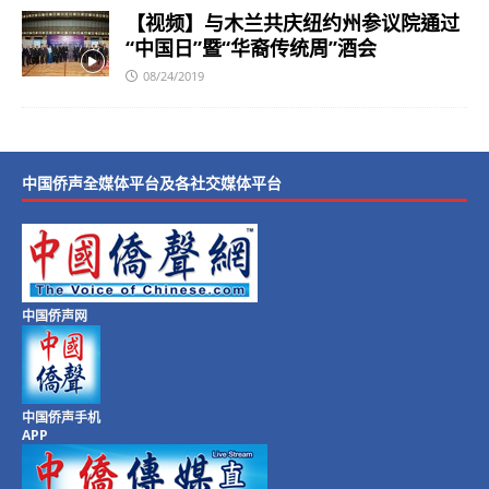
【视频】与木兰共庆纽约州参议院通过
“中国日”暨“华裔传统周”酒会
08/24/2019
中国侨声全媒体平台及各社交媒体平台
中国侨声网
中国侨声手机
APP