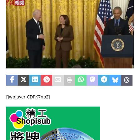
[jwplayer CDPK7no2]