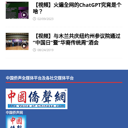
【視頻】火遍全网的ChatGPT究竟是个
啥？
02/09/2023
【视频】与木兰共庆纽约州参议院通过
“中国日”暨“华裔传统周”酒会
08/24/2019
中国侨声全媒体平台及各社交媒体平台
中国侨声网