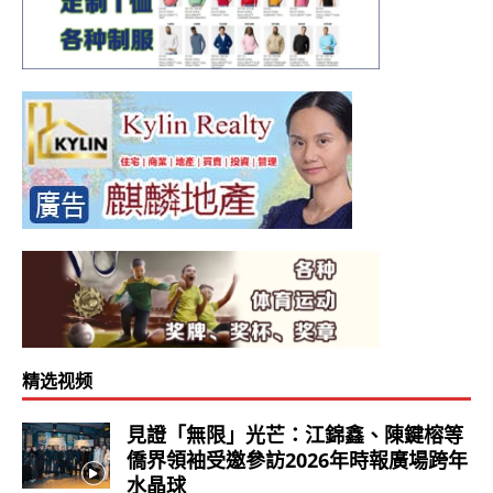
精选视频
見證「無限」光芒：江錦鑫、陳鍵榕等
僑界領袖受邀參訪2026年時報廣場跨年
水晶球