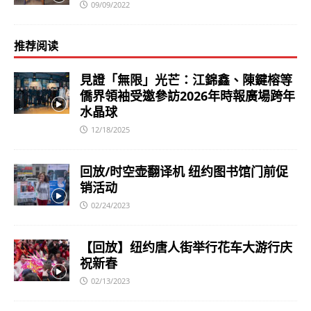
09/09/2022
推荐阅读
見證「無限」光芒：江錦鑫、陳鍵榕等
僑界領袖受邀參訪2026年時報廣場跨年
水晶球
12/18/2025
回放/时空壶翻译机 纽约图书馆门前促
销活动
02/24/2023
【回放】纽约唐人街举行花车大游行庆
祝新春
02/13/2023