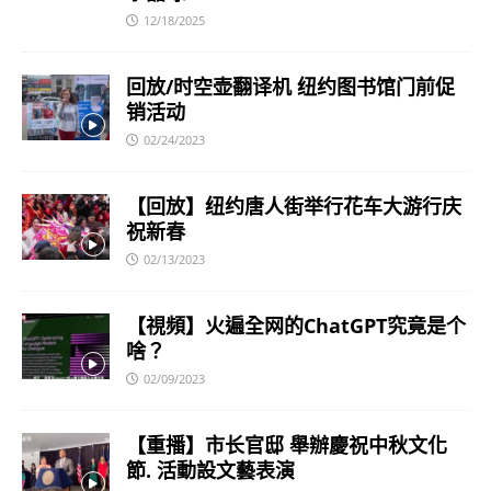
12/18/2025
回放/时空壶翻译机 纽约图书馆门前促
销活动
02/24/2023
【回放】纽约唐人街举行花车大游行庆
祝新春
02/13/2023
【視頻】火遍全网的ChatGPT究竟是个
啥？
02/09/2023
【重播】市长官邸 舉辦慶祝中秋文化
節. 活動設文藝表演