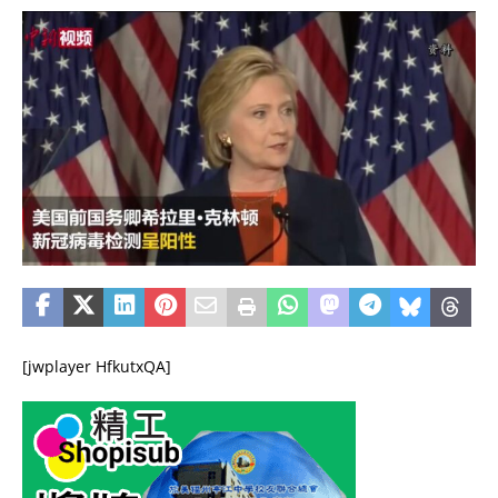
[jwplayer HfkutxQA]