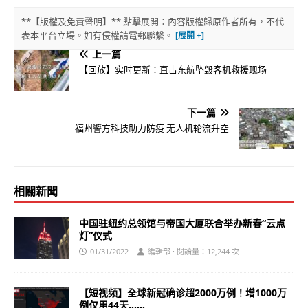
**【版權及免責聲明】** 點擊展開：內容版權歸原作者所有，不代
表本平台立場。如有侵權請電郵聯繫。
上一篇
【回放】实时更新：直击东航坠毁客机救援现场
下一篇
福州警方科技助力防疫 无人机轮流升空
相關新聞
中国驻纽约总领馆与帝国大厦联合举办新春“云点
灯”仪式
01/31/2022
編輯部 · 閱讀量：12,244 次
【短视频】全球新冠确诊超2000万例！增1000万
例仅用44天……