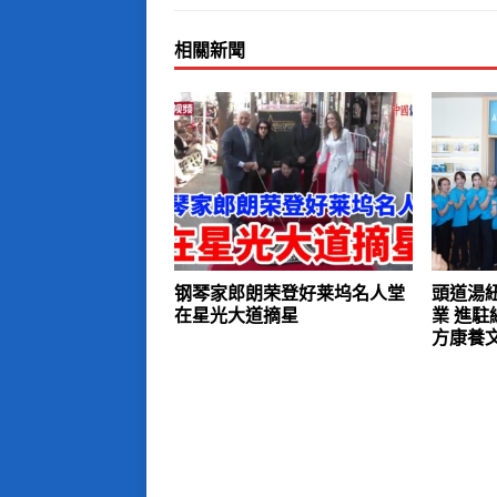
相關新聞
钢琴家郎朗荣登好莱坞名人堂
頭道湯
在星光大道摘星
業 進
方康養