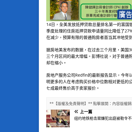
14日，全美发放抵押贷款总量排名第一的富国
季度处理的住房抵押贷款申请量同比降低了27
在减少，预算有限的普通购房者首当其冲地受
据房地美发布的数据，在过去三个月里，美国30
三个月区间的最大增幅。彭博社说，对于普通
却在缩小。
房地产服务公司Redfin的最新报告显示，今
明更多的人在考虑购买价格中位数相对更低的
七成最终售价高于卖家报价。
**【版權及免責聲明】** 點擊展開：內容版
上一篇
纽约地铁枪击案嫌犯出庭被勒令不