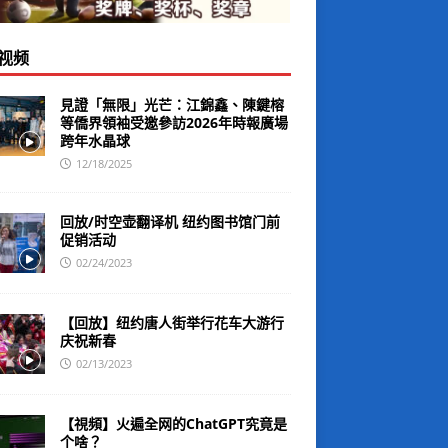
视频
見證「無限」光芒：江錦鑫、陳鍵榕
等僑界領袖受邀參訪2026年時報廣場
跨年水晶球
12/18/2025
回放/时空壶翻译机 纽约图书馆门前
促销活动
02/24/2023
【回放】纽约唐人街举行花车大游行
庆祝新春
02/13/2023
【視頻】火遍全网的ChatGPT究竟是
个啥？