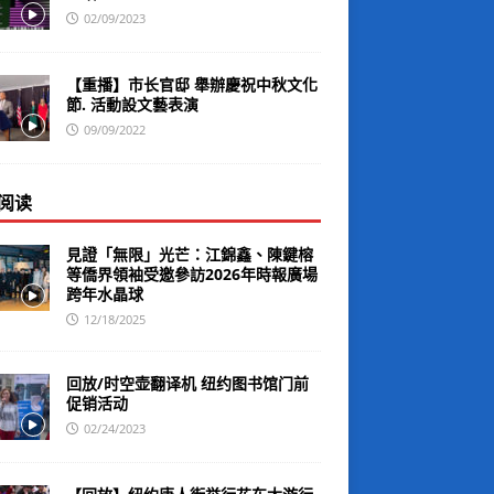
02/09/2023
【重播】市长官邸 舉辦慶祝中秋文化
節. 活動設文藝表演
09/09/2022
阅读
見證「無限」光芒：江錦鑫、陳鍵榕
等僑界領袖受邀參訪2026年時報廣場
跨年水晶球
12/18/2025
回放/时空壶翻译机 纽约图书馆门前
促销活动
02/24/2023