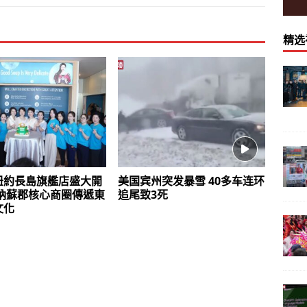
精选
紐約長島旗艦店盛大開
美国宾州突发暴雪 40多车连环
駐納蘇郡核心商圈傳遞東
追尾致3死
文化