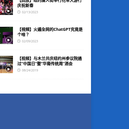
【回放】纽约唐人街举行花车大游行
庆祝新春
02/13/2023
【視頻】火遍全网的ChatGPT究竟是
个啥？
02/09/2023
【视频】与木兰共庆纽约州参议院通
过“中国日”暨“华裔传统周”酒会
08/24/2019