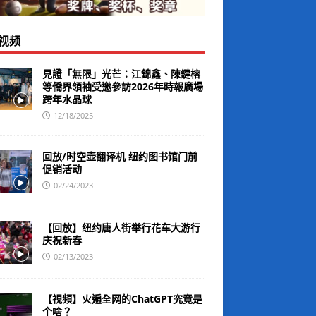
视频
見證「無限」光芒：江錦鑫、陳鍵榕
等僑界領袖受邀參訪2026年時報廣場
跨年水晶球
12/18/2025
回放/时空壶翻译机 纽约图书馆门前
促销活动
02/24/2023
【回放】纽约唐人街举行花车大游行
庆祝新春
02/13/2023
【視頻】火遍全网的ChatGPT究竟是
个啥？