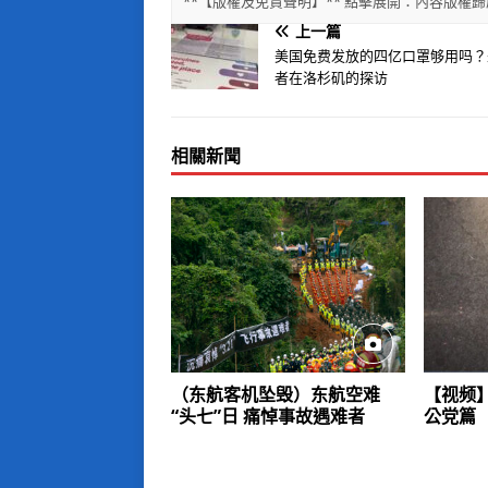
**【版權及免責聲明】** 點擊展開：內容版
上一篇
美国免费发放的四亿口罩够用吗？
者在洛杉矶的探访
相關新聞
（东航客机坠毁）东航空难
【视频
“头七”日 痛悼事故遇难者
公党篇