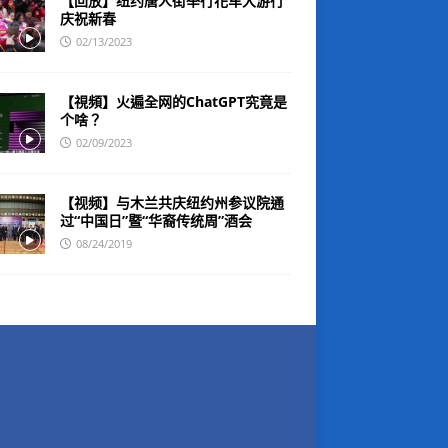
【回放】纽约唐人街举行花车大游行
庆祝新春
02/13/2023
【視頻】火遍全网的ChatGPT究竟是
个啥？
02/09/2023
【视频】与木兰共庆纽约州参议院通
过“中国日”暨“华裔传统周”酒会
08/24/2019