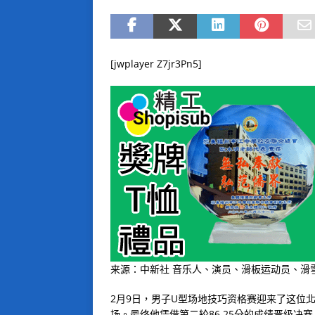
[jwplayer Z7jr3Pn5]
来源：中新社 音乐人、演员、滑板运动员、滑
2月9日，男子U型场地技巧资格赛迎来了这位
场。最终他凭借第二轮86.25分的成绩晋级决赛