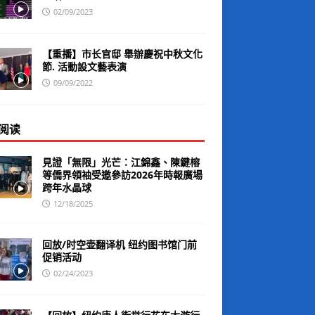
02/09/2023
【重播】市长官邸 舉辦慶祝中秋文化
節. 活動設文藝表演
09/09/2022
阅读
見證「無限」光芒：江錦鑫、陳鍵榕
等僑界領袖受邀參訪2026年時報廣場
跨年水晶球
12/18/2025
回放/时空壶翻译机 纽约图书馆门前
促销活动
02/24/2023