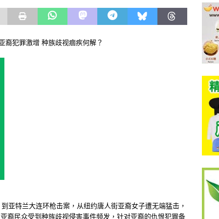
恨亚裔犯罪激增 种族歧视痼疾何解？
，到亚特兰大连环枪击案，从纽约唐人街亚裔女子遭无端猛击，
美国亚裔民众受到种族歧视侵害事件频发，针对亚裔的仇恨犯罪备