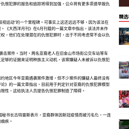
于仇恨犯罪的报告和追踪将得到加强，公众将有更多渠道举报仇
精选
歧视运动”的一个里程碑。可事实上这还远远不够，因为该法在
限。《大西洋月刊》在6月刊载的一篇文章中指出，该法并未作
定权，他们在处理潜在的仇恨犯罪时，出于不同考虑常不会以仇
的袭击案件。当时，两名亚裔老人在旧金山市场街公交车站等车
乏足够的证据来证明种族主义动机，该案嫌疑人未被诉以仇恨犯
纽约地区今年亚裔遇袭案件激增，但不少案件的嫌疑人最终没有
评论》的一篇文章指出，目前用于判定针对亚裔的仇恨犯罪模型
局限性，这给执法人员提告仇恨犯罪制造了障碍。
合国秘书长古特雷斯表示，亚裔群体因新冠疫情而被污名化，一连
的痼疾。