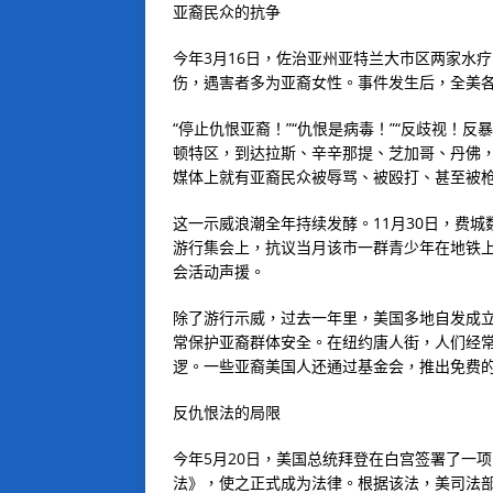
亚裔民众的抗争
今年3月16日，佐治亚州亚特兰大市区两家水
伤，遇害者多为亚裔女性。事件发生后，全美
“停止仇恨亚裔！”“仇恨是病毒！”“反歧视！反
顿特区，到达拉斯、辛辛那提、芝加哥、丹佛
媒体上就有亚裔民众被辱骂、被殴打、甚至被
这一示威浪潮全年持续发酵。11月30日，费城
游行集会上，抗议当月该市一群青少年在地铁上
会活动声援。
除了游行示威，过去一年里，美国多地自发成
常保护亚裔群体安全。在纽约唐人街，人们经常
逻。一些亚裔美国人还通过基金会，推出免费
反仇恨法的局限
今年5月20日，美国总统拜登在白宫签署了一
法》，使之正式成为法律。根据该法，美司法