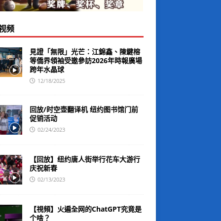
视频
見證「無限」光芒：江錦鑫、陳鍵榕
等僑界領袖受邀參訪2026年時報廣場
跨年水晶球
12/18/2025
回放/时空壶翻译机 纽约图书馆门前
促销活动
02/24/2023
【回放】纽约唐人街举行花车大游行
庆祝新春
02/13/2023
【視頻】火遍全网的ChatGPT究竟是
个啥？