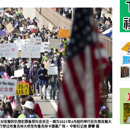
针对亚裔的仇恨犯罪备受社会关注。图为2021年4月纽约举行反仇恨亚裔大
穿过布鲁克林大桥至布鲁克林卡德曼广场。 中新社记者 廖攀 摄