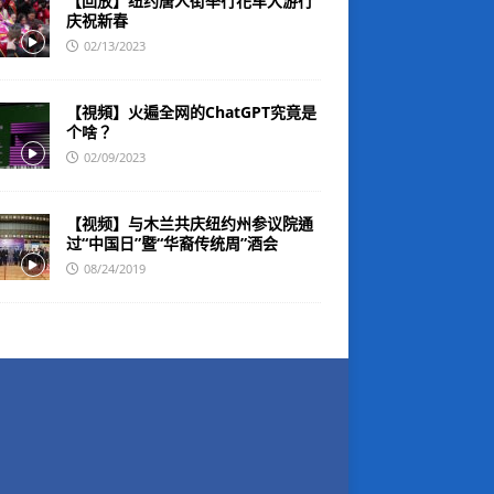
【回放】纽约唐人街举行花车大游行
庆祝新春
02/13/2023
【視頻】火遍全网的ChatGPT究竟是
个啥？
02/09/2023
【视频】与木兰共庆纽约州参议院通
过“中国日”暨“华裔传统周”酒会
08/24/2019