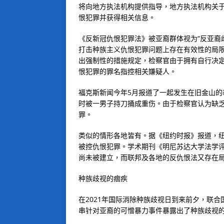
将向地方执法机构提供指导，地方执法机构关
恨犯罪并获得相关信息。
《反新冠仇恨犯罪法》被亚裔群体视为“反亚裔
打击种族主义仇恨犯罪问题上存在有效性的局
出强制性的措施规定，检察官由于拥有自行决
恨犯罪的罪名指控相关嫌疑人。
福克斯新闻今年5月报道了一起发生在旧金山
时被一男子持刀捅成重伤。由于检察官认为缺
罪。
类似的情形各地皆有。据《纽约时报》报道，
被控仇恨犯罪。学术期刊《明尼苏达大学法学
尚未被建立，而联邦及各地的反仇恨法又存在
种族歧视的痼疾
在2021年国际消除种族歧视日到来前夕，联
串针对亚裔的可憎暴力事件暴露出了种族歧视