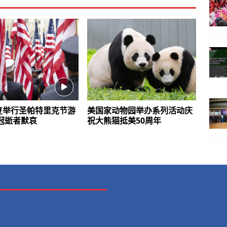
复举行圣帕特里克节游
美国家动物园举办系列活动庆
冠逝者默哀
祝大熊猫抵美50周年