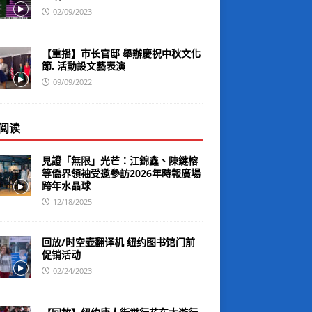
02/09/2023
【重播】市长官邸 舉辦慶祝中秋文化
節. 活動設文藝表演
09/09/2022
阅读
見證「無限」光芒：江錦鑫、陳鍵榕
等僑界領袖受邀參訪2026年時報廣場
跨年水晶球
12/18/2025
回放/时空壶翻译机 纽约图书馆门前
促销活动
02/24/2023