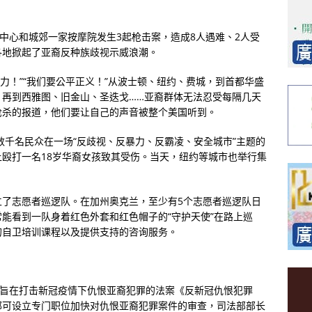
疗中心和城郊一家按摩院发生3起枪击案，造成8人遇难、2人受
各地掀起了亚裔反种族歧视示威浪潮。
暴力！”“我们要公平正义！”从波士顿、纽约、费城，到首都华盛
，再到西雅图、旧金山、圣迭戈……亚裔群体无法忍受每隔几天
枪杀的报道，他们要让自己的声音被整个美国听到。
数千名民众在一场“反歧视、反暴力、反霸凌、安全城市”主题的
殴打一名18岁华裔女孩致其受伤。当天，纽约等城市也举行集
立了志愿者巡逻队。在加州奥克兰，至少有5个志愿者巡逻队日
能看到一队身着红色外套和红色帽子的“守护天使”在路上巡
的自卫培训课程以及提供支持的咨询服务。
项旨在打击新冠疫情下仇恨亚裔犯罪的法案《反新冠仇恨犯罪
部可设立专门职位加快对仇恨亚裔犯罪案件的审查，司法部部长