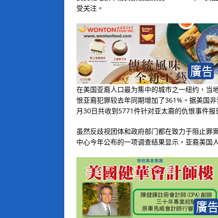
受关注。
在美国亚裔人口最为集中的城市之一纽约，当地
恨亚裔犯罪较去年同期增加了361%。据美国非
月30日共收到5771件针对亚太裔的仇恨事件
虽然反歧视团体和政府部门都在致力于阻止罪
中心今年公布的一项调查结果显示，亚裔美国