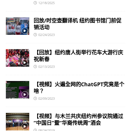
12/18/2025
回放/时空壶翻译机 纽约图书馆门前促
销活动
02/24/2023
【回放】纽约唐人街举行花车大游行庆
祝新春
02/13/2023
【視頻】火遍全网的ChatGPT究竟是个
啥？
02/09/2023
【视频】与木兰共庆纽约州参议院通过
“中国日”暨“华裔传统周”酒会
08/24/2019