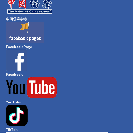
中国侨声杂志
Facebook Page
Facebook
YouTube
TikTok