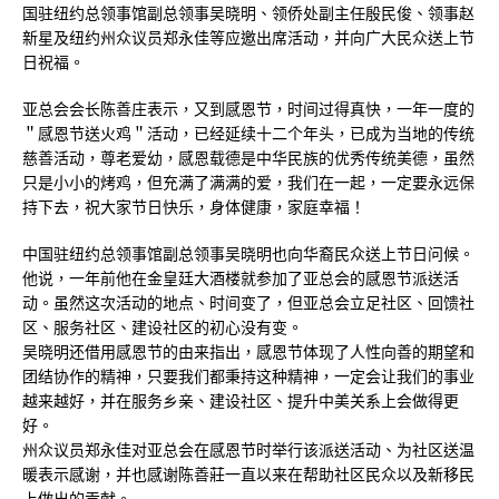
国驻纽约总领事馆副总领事吴晓明、领侨处副主任殷民俊、领事赵
新星及纽约州众议员郑永佳等应邀出席活动，并向广大民众送上节
日祝福。
亚总会会长陈善庄表示，又到感恩节，时间过得真快，一年一度的
＂感恩节送火鸡＂活动，已经延续十二个年头，已成为当地的传统
慈善活动，尊老爱幼，感恩载德是中华民族的优秀传统美德，虽然
只是小小的烤鸡，但充满了满满的爱，我们在一起，一定要永远保
持下去，祝大家节日快乐，身体健康，家庭幸福！
中国驻纽约总领事馆副总领事吴晓明也向华裔民众送上节日问候。
他说，一年前他在金皇廷大酒楼就参加了亚总会的感恩节派送活
动。虽然这次活动的地点、时间变了，但亚总会立足社区、回馈社
区、服务社区、建设社区的初心没有变。
吴晓明还借用感恩节的由来指出，感恩节体现了人性向善的期望和
团结协作的精神，只要我们都秉持这种精神，一定会让我们的事业
越来越好，并在服务乡亲、建设社区、提升中美关系上会做得更
好。
州众议员郑永佳对亚总会在感恩节时举行该派送活动、为社区送温
暖表示感谢，并也感谢陈善莊一直以来在帮助社区民众以及新移民
上做出的贡献。