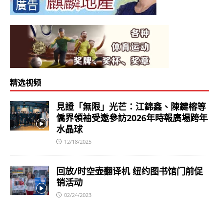
精选视频
見證「無限」光芒：江錦鑫、陳鍵榕等
僑界領袖受邀參訪2026年時報廣場跨年
水晶球
12/18/2025
回放/时空壶翻译机 纽约图书馆门前促
销活动
02/24/2023