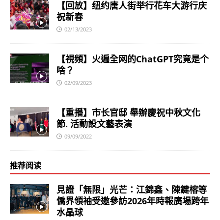
【回放】纽约唐人街举行花车大游行庆
祝新春
02/13/2023
【視頻】火遍全网的ChatGPT究竟是个
啥？
02/09/2023
【重播】市长官邸 舉辦慶祝中秋文化
節. 活動設文藝表演
09/09/2022
推荐阅读
見證「無限」光芒：江錦鑫、陳鍵榕等
僑界領袖受邀參訪2026年時報廣場跨年
水晶球