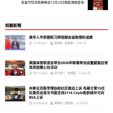
圣诞节狂欢歌舞晚会12月22日御庭酒楼登场
相關新聞
美华人华侨期盼习拜视频会谈取得好成绩
11/14/2021
編輯部 · 閱讀量：7,948 次
美国泽里联谊会举办2026年新春茶话会暨感谢总领
馆发送暖心包活动
02/17/2026
纽约墨人 · 閱讀量：12,419 次
州参议员陈学理协助社区推动上诉 布碌仑第15社
区委员会首次书面支持2114 Coyle街拆除许可向
BSA上诉
01/29/2026
編輯部 · 閱讀量：16,104 次