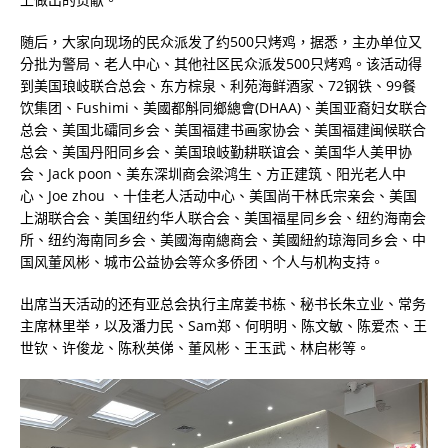
随后，大家向现场的民众派发了约500只烤鸡，据悉，主办单位又
分批为警局、老人中心、其他社区民众派发500只烤鸡。该活动得
到美国琅岐联合总会、东方棕泉、利苑海鲜酒家、72钢铁、99餐
饮集团、Fushimi、美國都斛同鄉總會(DHAA)、美国亚裔妇女联合
总会、美国北礵同乡会、美国福建书画家协会、美国福建闽候联合
总会、美国丹阳同乡会、美国琅岐勤耕联谊会、美国华人美甲协
会、Jack poon、美东深圳商会梁鸿生、方正建筑、阳光老人中
心、Joe zhou 、十佳老人活动中心、美国尚干林氏宗亲会、美国
上湖联合会、美国纽约华人联合会、美国福星同乡会、纽约海南会
所、纽约海南同乡会、美國海南總商会、美國紐約琼海同乡会、中
国风董风彬、城市公益协会等众多侨团、个人与机构支持。
出席当天活动的还有亚总会执行主席姜书栋、秘书长朱立业、常务
主席林里举，以及潘力民、Sam郑、何明明、陈文敏、陈爱杰、王
世钦、许俊龙、陈秋英俤、董风彬、王玉武、林启彬等。