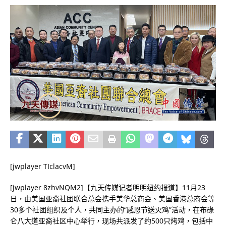
[jwplayer TIclacvM]
[jwplayer 8zhvNQM2]【九天传媒记者明明纽约报道】11月23
日，由美国亚裔社团联合总会携手美华总商会、美国香港总商会等
30多个社团组织及个人，共同主办的“感恩节送火鸡”活动，在布碌
仑八大道亚裔社区中心举行，现场共派发了约500只烤鸡，包括中