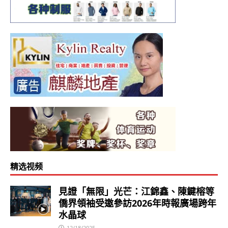
精选视频
見證「無限」光芒：江錦鑫、陳鍵榕等
僑界領袖受邀參訪2026年時報廣場跨年
水晶球
12/18/2025