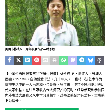
美国书协成立十周年参展作品—林永权
【中国侨声网记者李兆银纽约报道】林永权 男，浙江人，号塘人
墨痴。1973年。自幼酷爱书法，几十年来，一直将书法艺术作为
精神生活中的一大乐趣和业余爱好。多年来，坚持不懈地临习等历
代大家名帖，在注重吸收古代大师营养的同时，经常参观和参加国
内外书法大展赛又从中学习其精华，对书法篆刻均有爱好，隶书篆
书为擅长。