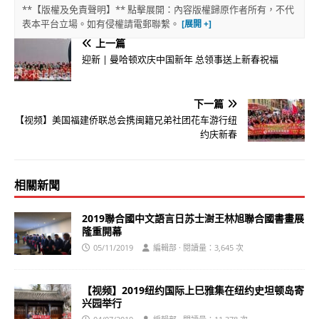
**【版權及免責聲明】** 點擊展開：內容版權歸原作者所有，不代
表本平台立場。如有侵權請電郵聯繫。
上一篇
迎新 | 曼哈顿欢庆中国新年 总领事送上新春祝福
下一篇
【视频】美国福建侨联总会携闽籍兄弟社团花车游行纽
约庆新春
相關新聞
2019聯合國中文語言日苏士澍王林旭聯合國書畫展
隆重開幕
05/11/2019
編輯部 · 閱讀量：3,645 次
【视频】2019纽约国际上巳雅集在纽约史坦顿岛寄
兴园举行