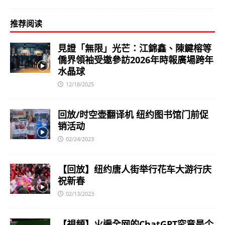
推荐阅读
見證「無限」光芒：江錦鑫、陳鍵榕等
僑界領袖受邀參訪2026年時報廣場跨年
水晶球
12/18/2025
回放/时空壶翻译机 纽约图书馆门前促
销活动
02/24/2023
【回放】纽约唐人街举行花车大游行庆
祝新春
02/13/2023
【視頻】火遍全网的ChatGPT究竟是个