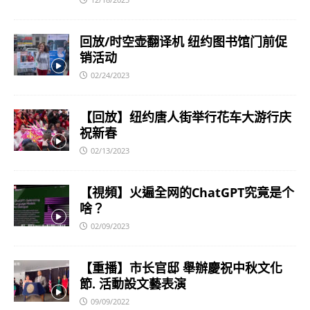
回放/时空壶翻译机 纽约图书馆门前促
销活动
02/24/2023
【回放】纽约唐人街举行花车大游行庆
祝新春
02/13/2023
【視頻】火遍全网的ChatGPT究竟是个
啥？
02/09/2023
【重播】市长官邸 舉辦慶祝中秋文化
節. 活動設文藝表演
09/09/2022