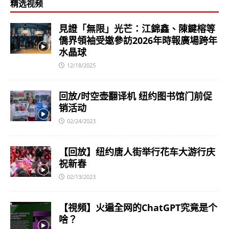
精选视频
見證「無限」光芒：江錦鑫、陳鍵榕等
僑界領袖受邀參訪2026年時報廣場跨年
水晶球
12/18/2025
回放/时空壶翻译机 纽约图书馆门前促
销活动
02/24/2023
【回放】纽约唐人街举行花车大游行庆
祝新春
02/13/2023
【視頻】火遍全网的ChatGPT究竟是个
啥？