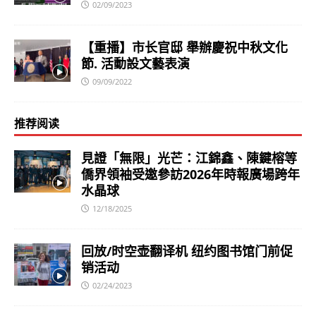
02/09/2023
【重播】市长官邸 舉辦慶祝中秋文化
節. 活動設文藝表演
09/09/2022
推荐阅读
見證「無限」光芒：江錦鑫、陳鍵榕等
僑界領袖受邀參訪2026年時報廣場跨年
水晶球
12/18/2025
回放/时空壶翻译机 纽约图书馆门前促
销活动
02/24/2023