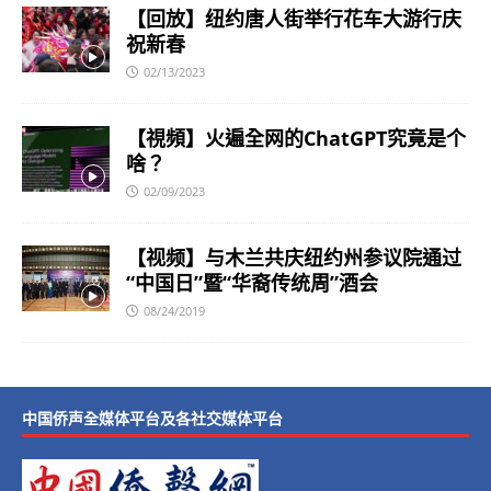
【回放】纽约唐人街举行花车大游行庆
祝新春
02/13/2023
【視頻】火遍全网的ChatGPT究竟是个
啥？
02/09/2023
【视频】与木兰共庆纽约州参议院通过
“中国日”暨“华裔传统周”酒会
08/24/2019
中国侨声全媒体平台及各社交媒体平台