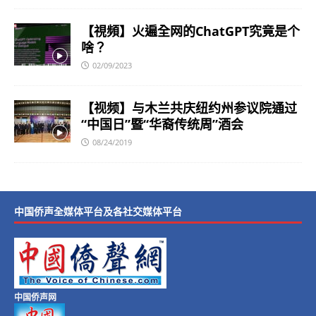
【視頻】火遍全网的ChatGPT究竟是个
啥？
02/09/2023
【视频】与木兰共庆纽约州参议院通过
“中国日”暨“华裔传统周”酒会
08/24/2019
中国侨声全媒体平台及各社交媒体平台
中国侨声网