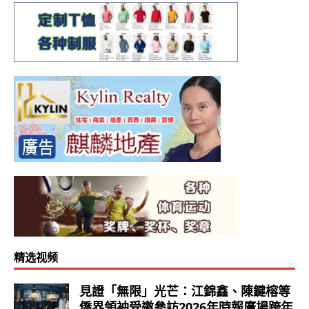
精选视频
見證「無限」光芒：江錦鑫、陳鍵榕等
僑界領袖受邀參訪2026年時報廣場跨年