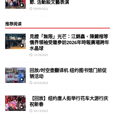
節. 活動設文藝表演
09/09/2022
推荐阅读
見證「無限」光芒：江錦鑫、陳鍵榕等
僑界領袖受邀參訪2026年時報廣場跨年
水晶球
12/18/2025
回放/时空壶翻译机 纽约图书馆门前促
销活动
02/24/2023
【回放】纽约唐人街举行花车大游行庆
祝新春
02/13/2023