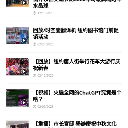
水晶球
12/18/2025
回放/时空壶翻译机 纽约图书馆门前促
销活动
02/24/2023
【回放】纽约唐人街举行花车大游行庆
祝新春
02/13/2023
【視頻】火遍全网的ChatGPT究竟是个
啥？
02/09/2023
【重播】市长官邸 舉辦慶祝中秋文化