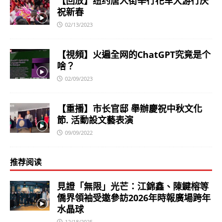
【回放】纽约唐人街举行花车大游行庆
祝新春
02/13/2023
【視頻】火遍全网的ChatGPT究竟是个
啥？
02/09/2023
【重播】市长官邸 舉辦慶祝中秋文化
節. 活動設文藝表演
09/09/2022
推荐阅读
見證「無限」光芒：江錦鑫、陳鍵榕等
僑界領袖受邀參訪2026年時報廣場跨年
水晶球
12/18/2025