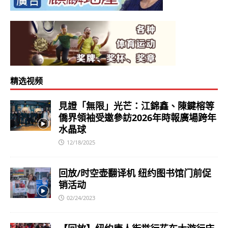
精选视频
見證「無限」光芒：江錦鑫、陳鍵榕等
僑界領袖受邀參訪2026年時報廣場跨年
水晶球
12/18/2025
回放/时空壶翻译机 纽约图书馆门前促
销活动
02/24/2023