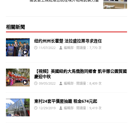
相關新聞
纽约州州长霍楚 法拉盛拉票寻求连任
11/07/2022
編輯部 · 閱讀量：7,770 次
【視頻】美國紐約大馬僑胞同鄉會 凱辛娜公園賀國
慶迎中秋
09/05/2022
編輯部 · 閱讀量：8,409 次
東村24套平價屋抽籤 租金674元起
12/29/2019
編輯部 · 閱讀量：9,419 次