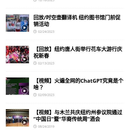
回放/时空壶翻译机 纽约图书馆门前促
销活动
02/24/2023
【回放】纽约唐人街举行花车大游行庆
祝新春
02/13/2023
【視頻】火遍全网的ChatGPT究竟是个
啥？
02/09/2023
【视频】与木兰共庆纽约州参议院通过
“中国日”暨“华裔传统周”酒会
08/24/2019